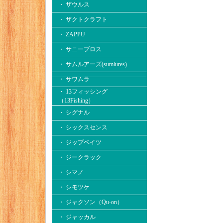
・ ザウルス
・ ザクトクラフト
・ ZAPPU
・ サニーブロス
・ サムルアーズ(sumlures)
・ サワムラ
・ 13フィッシング
（13Fishing）
・ シグナル
・ シックスセンス
・ ジップベイツ
・ ジークラック
・ シマノ
・ シモツケ
・ ジャクソン（Qu-on）
・ ジャッカル