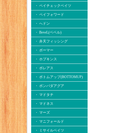
・ ペイチェックベイツ
・ ペイフォワード
・ へドン
・ BeveL(ベベル)
・ 弁天フィッシング
・ ボーマー
・ ホプキンス
・ ボレアス
・ ボトムアップ(BOTTOMUP)
・ ボンバダアグア
・ マドタチ
・ マドネス
・ マーズ
・ マニフォールド
・ ミサイルベイツ