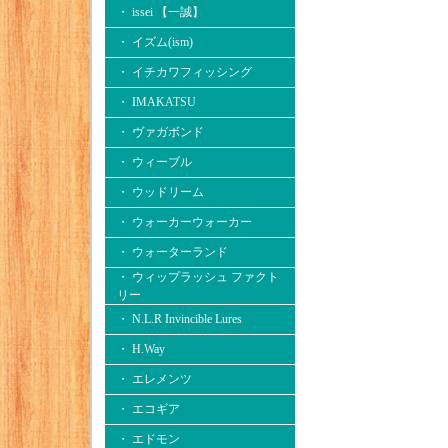
・ issei 【一誠】
・ イズム(ism)
・ イチカワフィッシング
・ IMAKATSU
・ ヴァガボンド
・ ウィーブル
・ ウッドリーム
・ ウォーカーウォーカー
・ ウォーターランド
・ ウィップラッシュ ファクト
リー
・ N.L.R Invincible Lures
・ H.Way
・ エレメンツ
・ エコギア
・ エドモン