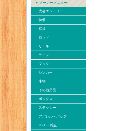
▼ メーカーメニュー
・ 大会エントリー
・ 特価
・ 福袋
・ ロッド
・ リール
・ ライン
・ フック
・ シンカー
・ 小物
・ その他用品
・ ボックス
・ ステッカー
・ アパレル・バッグ
・ DVD・雑誌