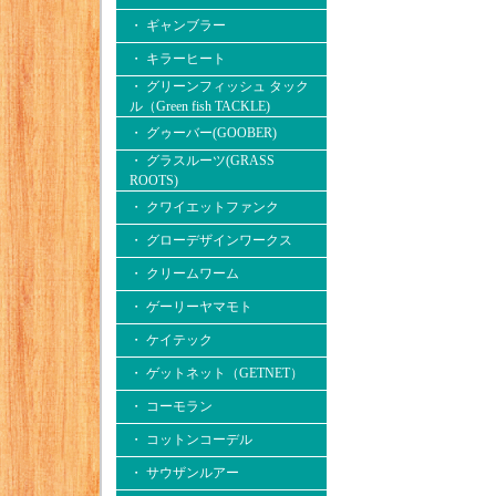
・ ギャンブラー
・ キラーヒート
・ グリーンフィッシュ タック
ル（Green fish TACKLE)
・ グゥーバー(GOOBER)
・ グラスルーツ(GRASS
ROOTS)
・ クワイエットファンク
・ グローデザインワークス
・ クリームワーム
・ ゲーリーヤマモト
・ ケイテック
・ ゲットネット（GETNET）
・ コーモラン
・ コットンコーデル
・ サウザンルアー