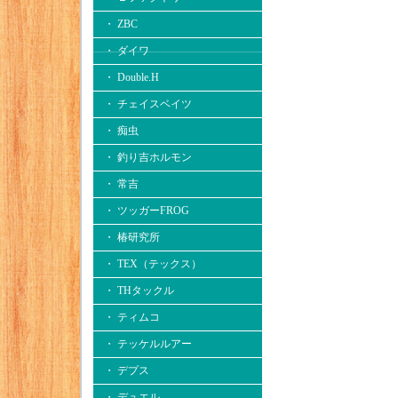
・ ZBC
・ ダイワ
・ Double.H
・ チェイスベイツ
・ 痴虫
・ 釣り吉ホルモン
・ 常吉
・ ツッガーFROG
・ 椿研究所
・ TEX（テックス）
・ THタックル
・ ティムコ
・ テッケルルアー
・ デプス
・ デュエル