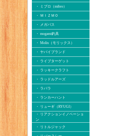
・ ミブロ（mibro）
・ ＭＩＺＭＯ
・ メガバス
・ mogami釣具
・ Molix（モリックス）
・ ヤバイブランド
・ ライブターゲット
・ ラッキークラフト
・ ラッドルアーズ
・ ラパラ
・ ランカーハント
・ リューギ（RYUGI）
・ リアクションイノベーショ
ン
・ リトルジャック