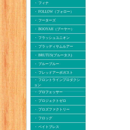
・ フィナ
・ FOLLOW（フォロー）
・ フーターズ
・ BOOYAH（ブーヤー）
・ フラッシュユニオン
・ ブラッディサムルアー
・ BRUTUS(ブルータス)
・ ブルーブルー
・ フレッドアーボガスト
・ フロントラインプロダクシ
ョン
・ プロフェッサー
・ プロジェクトゼロ
・ プロズファクトリー
・ フロッグ
・ ベイトブレス