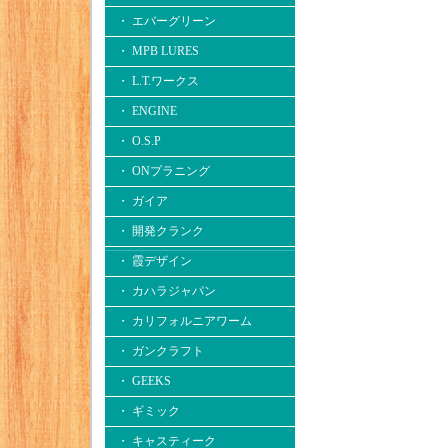
・ エバーグリーン
・ MPB LURES
・ L.T.ワークス
・ ENGINE
・ O.S.P
・ ONプラニング
・ ガイア
・ 開発クランク
・ 霞デザイン
・ カハラジャパン
・ カリフォルニアワーム
・ ガンクラフト
・ GEEKS
・ ギミック
・ キャスティーク