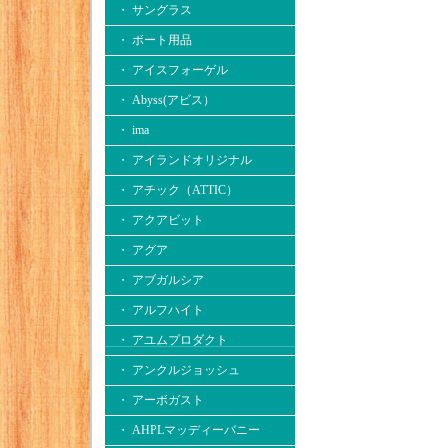
・ サングラス
・ ボート用品
・ アイスフォーゲル
・ Abyss(アビス）
・ ima
・ アイランドオリジナル
・ アチック（ATTIC）
・ アクアビット
・ アグア
・ アブガルシア
・ アルフハイト
・ アユムプロダクト
・ アンクルジョッシュ
・ アーボガスト
・ AHPLマッディーバニー