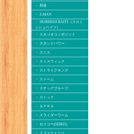
・ 邪道
・ Z-MAN
・ SKIRMISH BAITS（スカミ
ッシュベイツ）
・ スタジオコンポジット
・ スタンドパワー
・ スミス
・ スミスウィック
・ ストライクキング
・ ストーム
・ スナッグプルーフ
・ ストック
・ ＳＰＲＯ
・ スライダーワーム
・ セイコー(SEIKO)
・ Ｚファクトリー