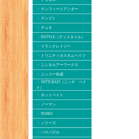
・ テンフィートアンダー
・ テンプト
・ デュオ
・ DSTYLE（ディスタイル）
・ ドランクレイジー
・ トリニティカスタムベイツ
・ ニシネルアーワークス
・ ニッコー化成
・ NITTI BAIT（ニッチ ベイ
ト）
・ ネットベイト
・ ノーマン
・ NOIKE
・ ノリーズ
・ バスパズル