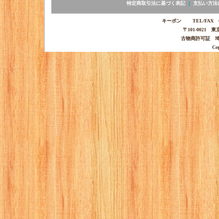
特定商取引法に基づく表記
｜
支払い方法
キーポン TEL/FAX 03-
〒101-0021 
古物商許可証 埼玉
Co