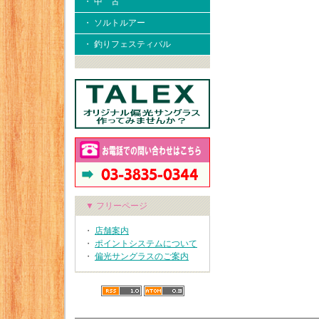
・ 中 古
・ ソルトルアー
・ 釣りフェスティバル
▼ フリーページ
・
店舗案内
・
ポイントシステムについて
・
偏光サングラスのご案内