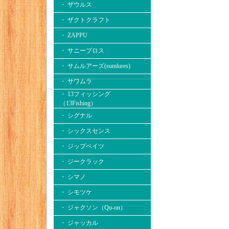
・ ザウルス
・ ザクトクラフト
・ ZAPPU
・ サニーブロス
・ サムルアーズ(sumlures)
・ サワムラ
・ 13フィッシング
（13Fishing）
・ シグナル
・ シックスセンス
・ ジップベイツ
・ ジークラック
・ シマノ
・ シモツケ
・ ジャクソン（Qu-on）
・ ジャッカル