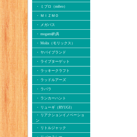
・ ミブロ（mibro）
・ ＭＩＺＭＯ
・ メガバス
・ mogami釣具
・ Molix（モリックス）
・ ヤバイブランド
・ ライブターゲット
・ ラッキークラフト
・ ラッドルアーズ
・ ラパラ
・ ランカーハント
・ リューギ（RYUGI）
・ リアクションイノベーショ
ン
・ リトルジャック