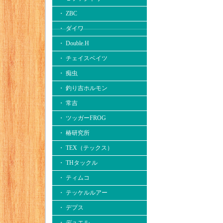
・ ZBC
・ ダイワ
・ Double.H
・ チェイスベイツ
・ 痴虫
・ 釣り吉ホルモン
・ 常吉
・ ツッガーFROG
・ 椿研究所
・ TEX（テックス）
・ THタックル
・ ティムコ
・ テッケルルアー
・ デプス
・ デュエル