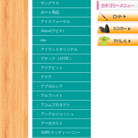
・ サングラス
・ ボート用品
・ アイスフォーゲル
・ Abyss(アビス）
・ ima
・ アイランドオリジナル
・ アチック（ATTIC）
・ アクアビット
・ アグア
・ アブガルシア
・ アルフハイト
・ アユムプロダクト
・ アンクルジョッシュ
・ アーボガスト
・ AHPLマッディーバニー