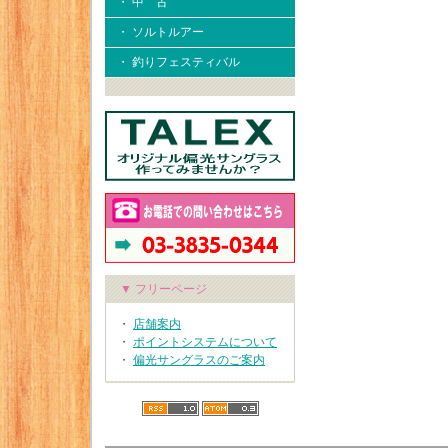
・ 中 古
・ ソルトルアー
・ 釣りフェスティバル
▼ フリーページ
・
店舗案内
・
ポイントシステムについて
・
偏光サングラスのご案内