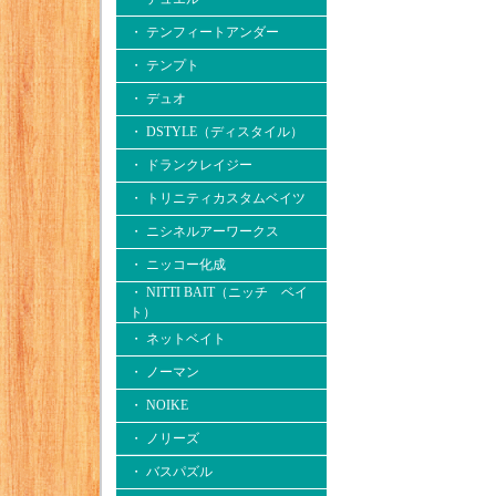
・ テンフィートアンダー
・ テンプト
・ デュオ
・ DSTYLE（ディスタイル）
・ ドランクレイジー
・ トリニティカスタムベイツ
・ ニシネルアーワークス
・ ニッコー化成
・ NITTI BAIT（ニッチ ベイ
ト）
・ ネットベイト
・ ノーマン
・ NOIKE
・ ノリーズ
・ バスパズル