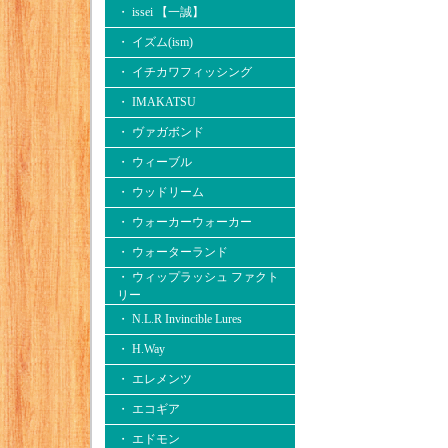
・ issei 【一誠】
・ イズム(ism)
・ イチカワフィッシング
・ IMAKATSU
・ ヴァガボンド
・ ウィーブル
・ ウッドリーム
・ ウォーカーウォーカー
・ ウォーターランド
・ ウィップラッシュ ファクト
リー
・ N.L.R Invincible Lures
・ H.Way
・ エレメンツ
・ エコギア
・ エドモン