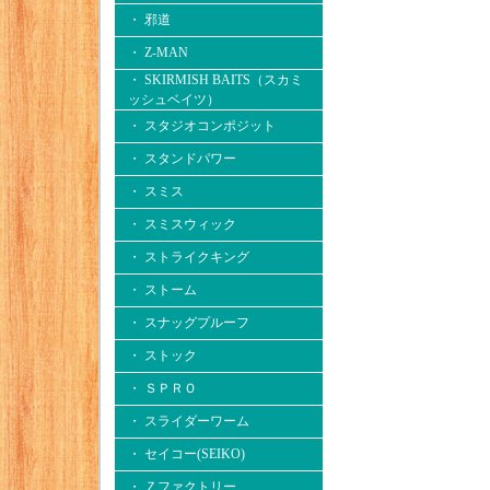
・ 邪道
・ Z-MAN
・ SKIRMISH BAITS（スカミ
ッシュベイツ）
・ スタジオコンポジット
・ スタンドパワー
・ スミス
・ スミスウィック
・ ストライクキング
・ ストーム
・ スナッグプルーフ
・ ストック
・ ＳＰＲＯ
・ スライダーワーム
・ セイコー(SEIKO)
・ Ｚファクトリー