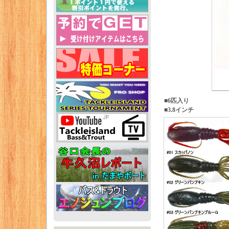
■6匹入り
■3.8インチ