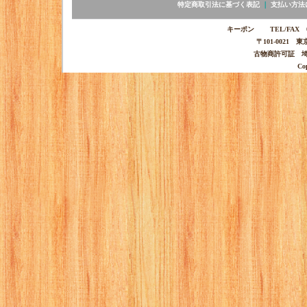
特定商取引法に基づく表記
｜
支払い方法
キーポン TEL/FAX 03-
〒101-0021 
古物商許可証 埼玉
Co