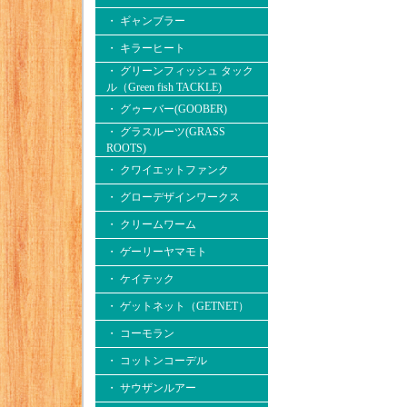
・ ギャンブラー
・ キラーヒート
・ グリーンフィッシュ タック
ル（Green fish TACKLE)
・ グゥーバー(GOOBER)
・ グラスルーツ(GRASS
ROOTS)
・ クワイエットファンク
・ グローデザインワークス
・ クリームワーム
・ ゲーリーヤマモト
・ ケイテック
・ ゲットネット（GETNET）
・ コーモラン
・ コットンコーデル
・ サウザンルアー