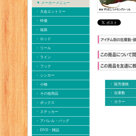
▼ メーカーメニュー
・ 大会エントリー
・ 特価
・ 福袋
・ ロッド
・ リール
・ ライン
・ フック
・ シンカー
・ 販売価格
・ 小物
・ 在庫数
・ その他用品
・ カラー
・ ボックス
・ ステッカー
・ アパレル・バッグ
・ DVD・雑誌