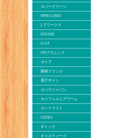
・ エバーグリーン
・ MPB LURES
・ L.T.ワークス
・ ENGINE
・ O.S.P
・ ONプラニング
・ ガイア
・ 開発クランク
・ 霞デザイン
・ カハラジャパン
・ カリフォルニアワーム
・ ガンクラフト
・ GEEKS
・ ギミック
・ キャスティーク