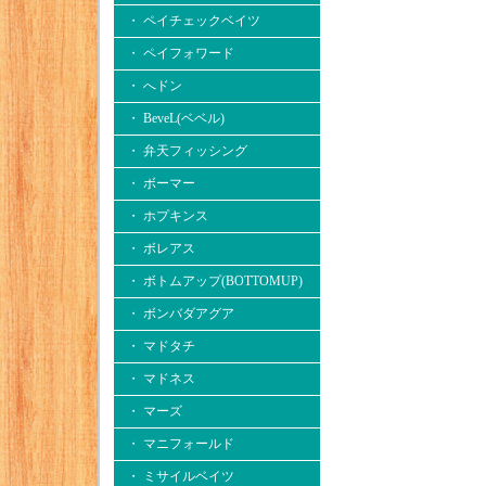
・ ペイチェックベイツ
・ ペイフォワード
・ へドン
・ BeveL(ベベル)
・ 弁天フィッシング
・ ボーマー
・ ホプキンス
・ ボレアス
・ ボトムアップ(BOTTOMUP)
・ ボンバダアグア
・ マドタチ
・ マドネス
・ マーズ
・ マニフォールド
・ ミサイルベイツ