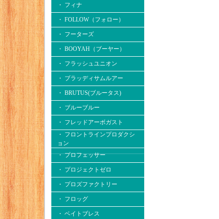
・ フィナ
・ FOLLOW（フォロー）
・ フーターズ
・ BOOYAH（ブーヤー）
・ フラッシュユニオン
・ ブラッディサムルアー
・ BRUTUS(ブルータス)
・ ブルーブルー
・ フレッドアーボガスト
・ フロントラインプロダクシ
ョン
・ プロフェッサー
・ プロジェクトゼロ
・ プロズファクトリー
・ フロッグ
・ ベイトブレス