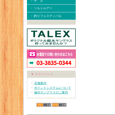
・ 中 古
・ ソルトルアー
・ 釣りフェスティバル
▼ フリーページ
・
店舗案内
・
ポイントシステムについて
・
偏光サングラスのご案内