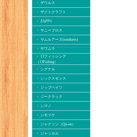
・ ザウルス
・ ザクトクラフト
・ ZAPPU
・ サニーブロス
・ サムルアーズ(sumlures)
・ サワムラ
・ 13フィッシング
（13Fishing）
・ シグナル
・ シックスセンス
・ ジップベイツ
・ ジークラック
・ シマノ
・ シモツケ
・ ジャクソン（Qu-on）
・ ジャッカル