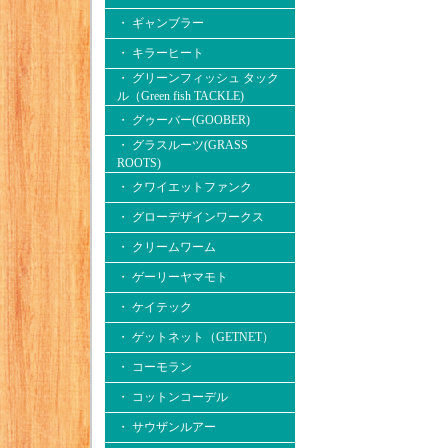
・ ギャンブラー
・ キラーヒート
・ グリーンフィッシュ タック
ル（Green fish TACKLE)
・ グゥーバー(GOOBER)
・ グラスルーツ(GRASS
ROOTS)
・ クワイエットファンク
・ グローデザインワークス
・ クリームワーム
・ ゲーリーヤマモト
・ ケイテック
・ ゲットネット（GETNET）
・ コーモラン
・ コットンコーデル
・ サウザンルアー