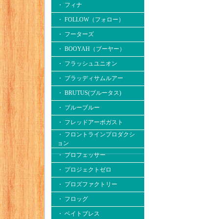
・ フィナ
・ FOLLOW（フォロー）
・ フーターズ
・ BOOYAH（ブーヤー）
・ フラッシュユニオン
・ ブラッディサムルアー
・ BRUTUS(ブルータス)
・ ブルーブルー
・ フレッドアーボガスト
・ フロントラインプロダクシ
ョン
・ プロフェッサー
・ プロジェクトゼロ
・ プロズファクトリー
・ フロッグ
・ ベイトブレス