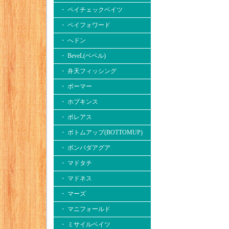
・ ペイチェックベイツ
・ ペイフォワード
・ へドン
・ BeveL(ベベル)
・ 弁天フィッシング
・ ボーマー
・ ホプキンス
・ ボレアス
・ ボトムアップ(BOTTOMUP)
・ ボンバダアグア
・ マドタチ
・ マドネス
・ マーズ
・ マニフォールド
・ ミサイルベイツ