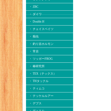
・ ZBC
・ ダイワ
・ Double.H
・ チェイスベイツ
・ 痴虫
・ 釣り吉ホルモン
・ 常吉
・ ツッガーFROG
・ 椿研究所
・ TEX（テックス）
・ THタックル
・ ティムコ
・ テッケルルアー
・ デプス
・ デュエル