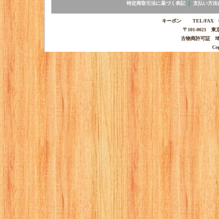
特定商取引法に基づく表記
｜
支払い方法
キーポン TEL/FAX 03-
〒101-0021 
古物商許可証 埼玉
Co