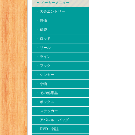
▼ メーカーメニュー
・ 大会エントリー
・ 特価
・ 福袋
・ ロッド
・ リール
・ ライン
・ フック
・ シンカー
・ 小物
・ その他用品
・ ボックス
・ ステッカー
・ アパレル・バッグ
・ DVD・雑誌