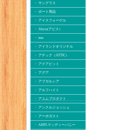
・ サングラス
・ ボート用品
・ アイスフォーゲル
・ Abyss(アビス）
・ ima
・ アイランドオリジナル
・ アチック（ATTIC）
・ アクアビット
・ アグア
・ アブガルシア
・ アルフハイト
・ アユムプロダクト
・ アンクルジョッシュ
・ アーボガスト
・ AHPLマッディーバニー