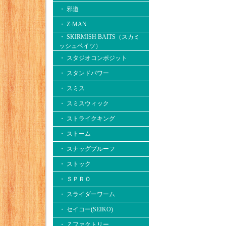
・ 邪道
・ Z-MAN
・ SKIRMISH BAITS（スカミ
ッシュベイツ）
・ スタジオコンポジット
・ スタンドパワー
・ スミス
・ スミスウィック
・ ストライクキング
・ ストーム
・ スナッグプルーフ
・ ストック
・ ＳＰＲＯ
・ スライダーワーム
・ セイコー(SEIKO)
・ Ｚファクトリー