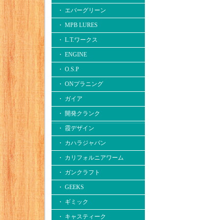
・ エバーグリーン
・ MPB LURES
・ L.T.ワークス
・ ENGINE
・ O.S.P
・ ONプラニング
・ ガイア
・ 開発クランク
・ 霞デザイン
・ カハラジャパン
・ カリフォルニアワーム
・ ガンクラフト
・ GEEKS
・ ギミック
・ キャスティーク