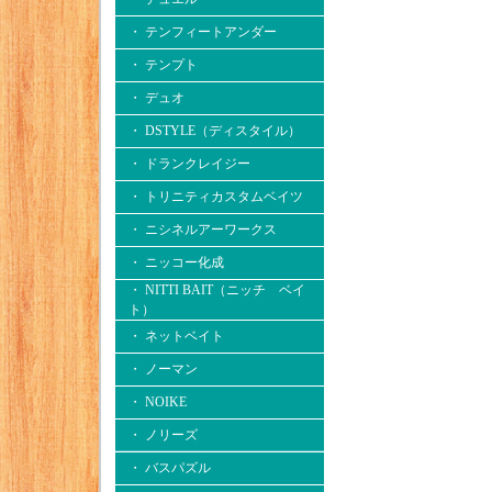
・ テンフィートアンダー
・ テンプト
・ デュオ
・ DSTYLE（ディスタイル）
・ ドランクレイジー
・ トリニティカスタムベイツ
・ ニシネルアーワークス
・ ニッコー化成
・ NITTI BAIT（ニッチ ベイ
ト）
・ ネットベイト
・ ノーマン
・ NOIKE
・ ノリーズ
・ バスパズル