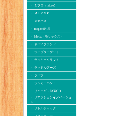
・ ミブロ（mibro）
・ ＭＩＺＭＯ
・ メガバス
・ mogami釣具
・ Molix（モリックス）
・ ヤバイブランド
・ ライブターゲット
・ ラッキークラフト
・ ラッドルアーズ
・ ラパラ
・ ランカーハント
・ リューギ（RYUGI）
・ リアクションイノベーショ
ン
・ リトルジャック