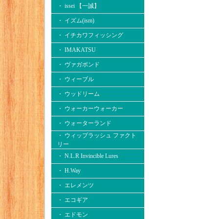
・ issei 【一誠】
・ イズム(ism)
・ イチカワフィッシング
・ IMAKATSU
・ ヴァガボンド
・ ウィーブル
・ ウッドリーム
・ ウォーカーウォーカー
・ ウォーターランド
・ ウィップラッシュ ファクト
リー
・ N.L.R Invincible Lures
・ H.Way
・ エレメンツ
・ エコギア
・ エドモン