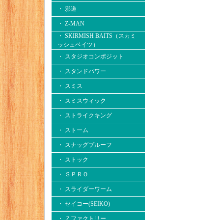
・ 邪道
・ Z-MAN
・ SKIRMISH BAITS（スカミ
ッシュベイツ）
・ スタジオコンポジット
・ スタンドパワー
・ スミス
・ スミスウィック
・ ストライクキング
・ ストーム
・ スナッグプルーフ
・ ストック
・ ＳＰＲＯ
・ スライダーワーム
・ セイコー(SEIKO)
・ Ｚファクトリー