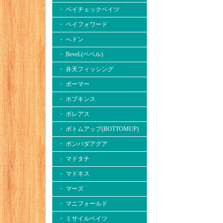
・ ペイチェックベイツ
・ ペイフォワード
・ へドン
・ BeveL(ベベル)
・ 弁天フィッシング
・ ボーマー
・ ホプキンス
・ ボレアス
・ ボトムアップ(BOTTOMUP)
・ ボンバダアグア
・ マドタチ
・ マドネス
・ マーズ
・ マニフォールド
・ ミサイルベイツ