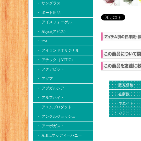
・ サングラス
・ ボート用品
・ アイスフォーゲル
・ Abyss(アビス）
・ ima
・ アイランドオリジナル
・ アチック（ATTIC）
・ アクアビット
・ アグア
・ 販売価格
・ アブガルシア
・ 在庫数
・ アルフハイト
・ ウエイト
・ アユムプロダクト
・ カラー
・ アンクルジョッシュ
・ アーボガスト
・ AHPLマッディーバニー