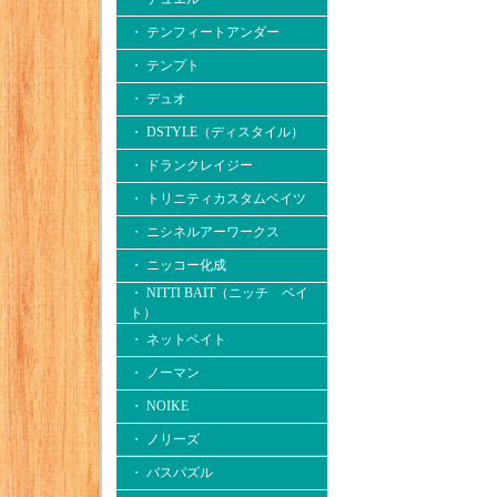
・ テンフィートアンダー
・ テンプト
・ デュオ
・ DSTYLE（ディスタイル）
・ ドランクレイジー
・ トリニティカスタムベイツ
・ ニシネルアーワークス
・ ニッコー化成
・ NITTI BAIT（ニッチ ベイ
ト）
・ ネットベイト
・ ノーマン
・ NOIKE
・ ノリーズ
・ バスパズル