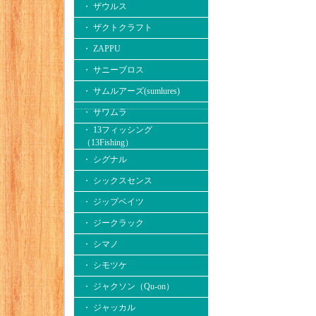
・ ザウルス
・ ザクトクラフト
・ ZAPPU
・ サニーブロス
・ サムルアーズ(sumlures)
・ サワムラ
・ 13フィッシング
（13Fishing）
・ シグナル
・ シックスセンス
・ ジップベイツ
・ ジークラック
・ シマノ
・ シモツケ
・ ジャクソン（Qu-on）
・ ジャッカル