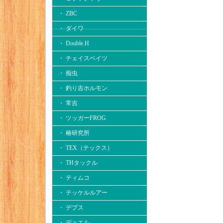
・ ZBC
・ ダイワ
・ Double.H
・ チェイスベイツ
・ 痴虫
・ 釣り吉ホルモン
・ 常吉
・ ツッガーFROG
・ 椿研究所
・ TEX（テックス）
・ THタックル
・ ティムコ
・ テッケルルアー
・ デプス
・ デュエル