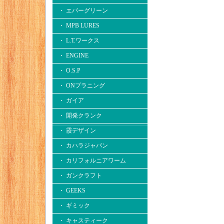
・ エバーグリーン
・ MPB LURES
・ L.T.ワークス
・ ENGINE
・ O.S.P
・ ONプラニング
・ ガイア
・ 開発クランク
・ 霞デザイン
・ カハラジャパン
・ カリフォルニアワーム
・ ガンクラフト
・ GEEKS
・ ギミック
・ キャスティーク