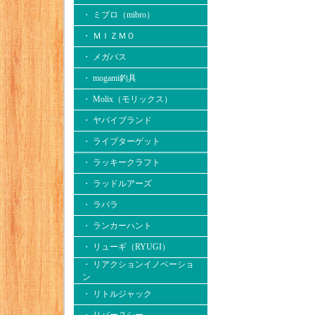
・ ミブロ（mibro）
・ ＭＩＺＭＯ
・ メガバス
・ mogami釣具
・ Molix（モリックス）
・ ヤバイブランド
・ ライブターゲット
・ ラッキークラフト
・ ラッドルアーズ
・ ラパラ
・ ランカーハント
・ リューギ（RYUGI）
・ リアクションイノベーショ
ン
・ リトルジャック