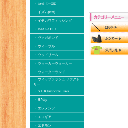
・ issei 【一誠】
・ イズム(ism)
・ イチカワフィッシング
・ IMAKATSU
・ ヴァガボンド
・ ウィーブル
・ ウッドリーム
・ ウォーカーウォーカー
・ ウォーターランド
・ ウィップラッシュ ファクト
リー
・ N.L.R Invincible Lures
・ H.Way
・ エレメンツ
・ エコギア
・ エドモン