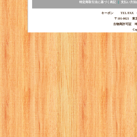
特定商取引法に基づく表記
｜
支払い方法
キーポン TEL/FAX 03-
〒101-0021 
古物商許可証 埼玉
Co