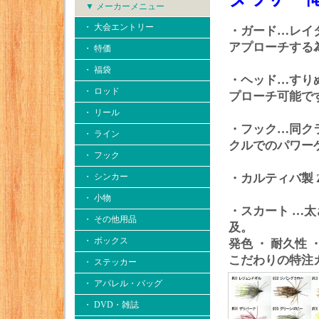
▼ メーカーメニュー
・ 大会エントリー
・ガード…レイ
アプローチする為
・ 特価
・ 福袋
・ヘッド…すり
・ ロッド
プローチ可能で
・ リール
・フック…同ク
・ ライン
クルでのパワー
・ フック
・ シンカー
・カルティバ製 
・ 小物
・スカート …太
・ その他用品
及。
・ ボックス
発色 ・ 耐久性
こだわりの特注
・ ステッカー
・ アパレル・バッグ
・ DVD・雑誌