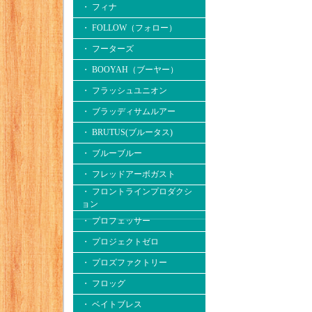
・ フィナ
・ FOLLOW（フォロー）
・ フーターズ
・ BOOYAH（ブーヤー）
・ フラッシュユニオン
・ ブラッディサムルアー
・ BRUTUS(ブルータス)
・ ブルーブルー
・ フレッドアーボガスト
・ フロントラインプロダクシ
ョン
・ プロフェッサー
・ プロジェクトゼロ
・ プロズファクトリー
・ フロッグ
・ ベイトブレス