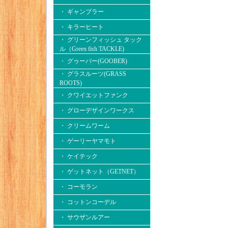
・ ギャンブラー
・ キラーヒート
・ グリーンフィッシュ タック
ル（Green fish TACKLE)
・ グゥーバー(GOOBER)
・ グラスルーツ(GRASS
ROOTS)
・ クワイエットファンク
・ グローデザインワークス
・ クリームワーム
・ ゲーリーヤマモト
・ ケイテック
・ ゲットネット（GETNET）
・ コーモラン
・ コットンコーデル
・ サウザンルアー