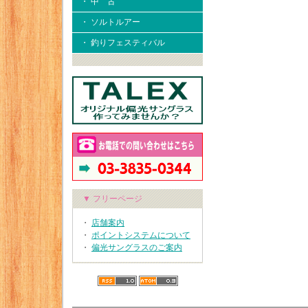
・ 中 古
・ ソルトルアー
・ 釣りフェスティバル
▼ フリーページ
・
店舗案内
・
ポイントシステムについて
・
偏光サングラスのご案内