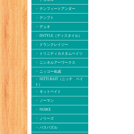
・ テンフィートアンダー
・ テンプト
・ デュオ
・ DSTYLE（ディスタイル）
・ ドランクレイジー
・ トリニティカスタムベイツ
・ ニシネルアーワークス
・ ニッコー化成
・ NITTI BAIT（ニッチ ベイ
ト）
・ ネットベイト
・ ノーマン
・ NOIKE
・ ノリーズ
・ バスパズル