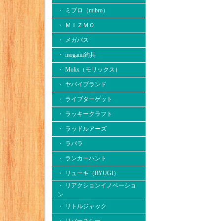
・ ミブロ（mibro）
・ ＭＩＺＭＯ
・ メガバス
・ mogami釣具
・ Molix（モリックス）
・ ヤバイブランド
・ ライブターゲット
・ ラッキークラフト
・ ラッドルアーズ
・ ラパラ
・ ランカーハント
・ リューギ（RYUGI）
・ リアクションイノベーショ
ン
・ リトルジャック