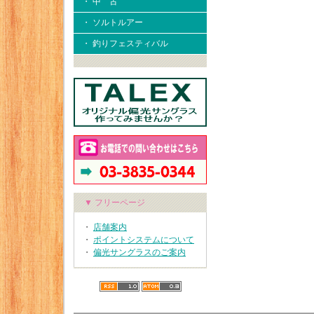
・ 中 古
・ ソルトルアー
・ 釣りフェスティバル
▼ フリーページ
・
店舗案内
・
ポイントシステムについて
・
偏光サングラスのご案内