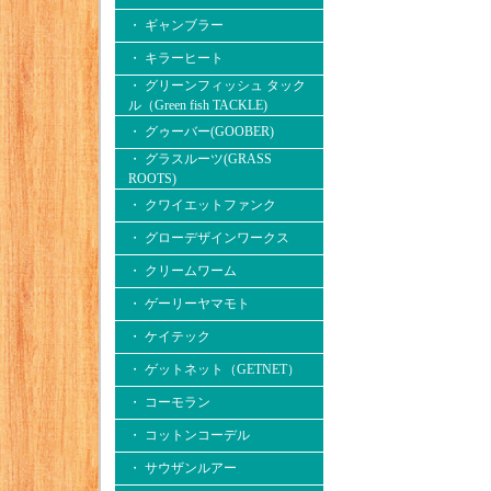
・ ギャンブラー
・ キラーヒート
・ グリーンフィッシュ タック
ル（Green fish TACKLE)
・ グゥーバー(GOOBER)
・ グラスルーツ(GRASS
ROOTS)
・ クワイエットファンク
・ グローデザインワークス
・ クリームワーム
・ ゲーリーヤマモト
・ ケイテック
・ ゲットネット（GETNET）
・ コーモラン
・ コットンコーデル
・ サウザンルアー