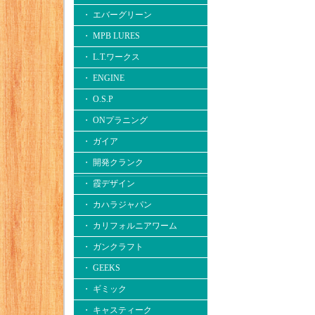
・ エバーグリーン
・ MPB LURES
・ L.T.ワークス
・ ENGINE
・ O.S.P
・ ONプラニング
・ ガイア
・ 開発クランク
・ 霞デザイン
・ カハラジャパン
・ カリフォルニアワーム
・ ガンクラフト
・ GEEKS
・ ギミック
・ キャスティーク