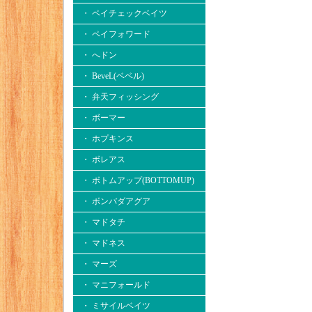
・ ペイチェックベイツ
・ ペイフォワード
・ へドン
・ BeveL(ベベル)
・ 弁天フィッシング
・ ボーマー
・ ホプキンス
・ ボレアス
・ ボトムアップ(BOTTOMUP)
・ ボンバダアグア
・ マドタチ
・ マドネス
・ マーズ
・ マニフォールド
・ ミサイルベイツ