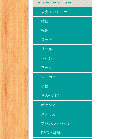
▼ メーカーメニュー
・ 大会エントリー
・ 特価
・ 福袋
・ ロッド
・ リール
・ ライン
・ フック
・ シンカー
・ 小物
・ その他用品
・ ボックス
・ ステッカー
・ アパレル・バッグ
・ DVD・雑誌