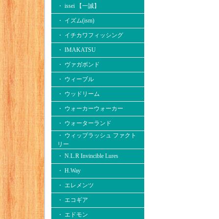
・ issei 【一誠】
・ イズム(ism)
・ イチカワフィッシング
・ IMAKATSU
・ ヴァガボンド
・ ウィーブル
・ ウッドリーム
・ ウォーカーウォーカー
・ ウォーターランド
・ ウィップラッシュ ファクト
リー
・ N.L.R Invincible Lures
・ H.Way
・ エレメンツ
・ エコギア
・ エドモン