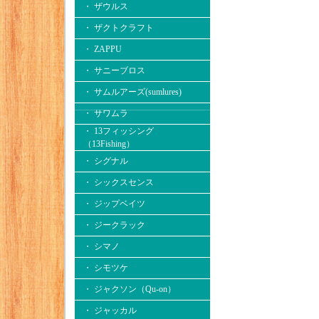
・ ザウルス
・ ザクトクラフト
・ ZAPPU
・ サニーブロス
・ サムルアーズ(sumlures)
・ サワムラ
・ 13フィッシング
（13Fishing）
・ シグナル
・ シックスセンス
・ ジップベイツ
・ ジークラック
・ シマノ
・ シモツケ
・ ジャクソン（Qu-on）
・ ジャッカル