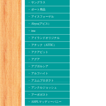
・ サングラス
・ ボート用品
・ アイスフォーゲル
・ Abyss(アビス）
・ ima
・ アイランドオリジナル
・ アチック（ATTIC）
・ アクアビット
・ アグア
・ アブガルシア
・ アルフハイト
・ アユムプロダクト
・ アンクルジョッシュ
・ アーボガスト
・ AHPLマッディーバニー