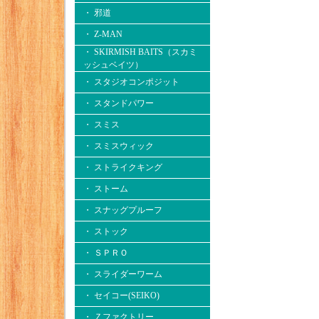
・ 邪道
・ Z-MAN
・ SKIRMISH BAITS（スカミ
ッシュベイツ）
・ スタジオコンポジット
・ スタンドパワー
・ スミス
・ スミスウィック
・ ストライクキング
・ ストーム
・ スナッグプルーフ
・ ストック
・ ＳＰＲＯ
・ スライダーワーム
・ セイコー(SEIKO)
・ Ｚファクトリー