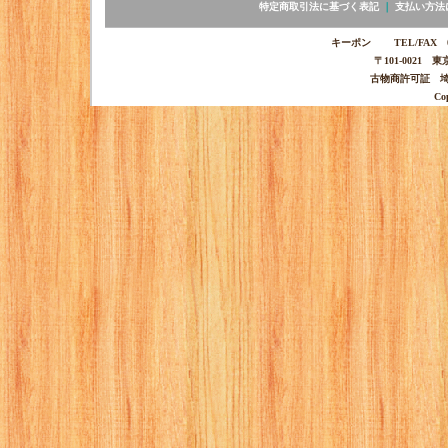
特定商取引法に基づく表記
｜
支払い方法
キーポン TEL/FAX 03-
〒101-0021 
古物商許可証 埼玉
Co