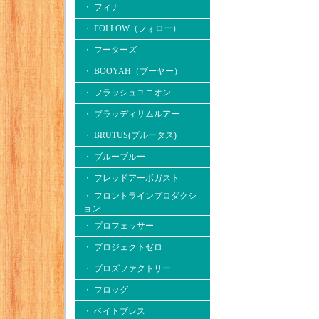
・ フィナ
・ FOLLOW（フォロー）
・ フーターズ
・ BOOYAH（ブーヤー）
・ フラッシュユニオン
・ ブラッディサムルアー
・ BRUTUS(ブルータス)
・ ブルーブルー
・ フレッドアーボガスト
・ フロントラインプロダクシ
ョン
・ プロフェッサー
・ プロジェクトゼロ
・ プロズファクトリー
・ フロッグ
・ ベイトブレス