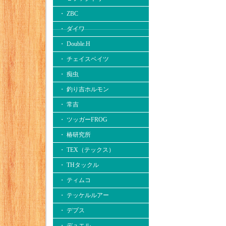
・ ZBC
・ ダイワ
・ Double.H
・ チェイスベイツ
・ 痴虫
・ 釣り吉ホルモン
・ 常吉
・ ツッガーFROG
・ 椿研究所
・ TEX（テックス）
・ THタックル
・ ティムコ
・ テッケルルアー
・ デプス
・ デュエル