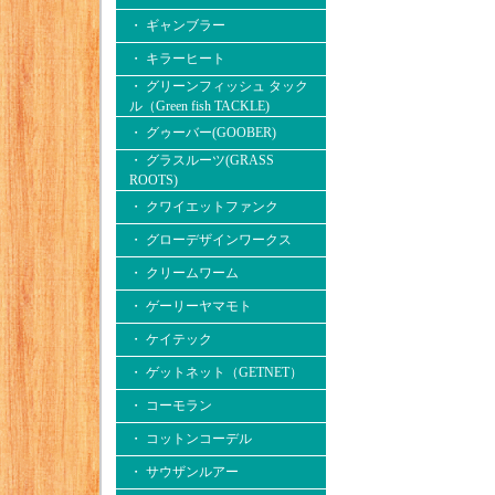
・ ギャンブラー
・ キラーヒート
・ グリーンフィッシュ タック
ル（Green fish TACKLE)
・ グゥーバー(GOOBER)
・ グラスルーツ(GRASS
ROOTS)
・ クワイエットファンク
・ グローデザインワークス
・ クリームワーム
・ ゲーリーヤマモト
・ ケイテック
・ ゲットネット（GETNET）
・ コーモラン
・ コットンコーデル
・ サウザンルアー