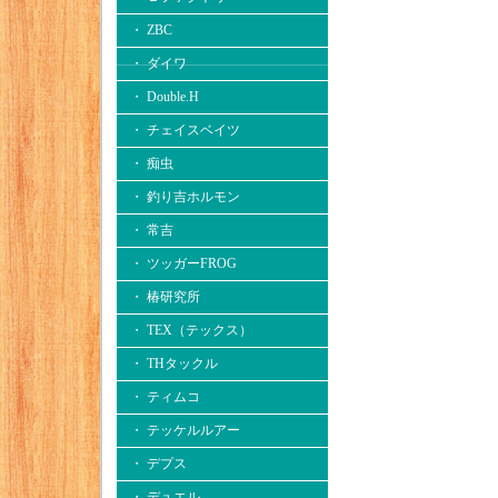
・ ZBC
・ ダイワ
・ Double.H
・ チェイスベイツ
・ 痴虫
・ 釣り吉ホルモン
・ 常吉
・ ツッガーFROG
・ 椿研究所
・ TEX（テックス）
・ THタックル
・ ティムコ
・ テッケルルアー
・ デプス
・ デュエル