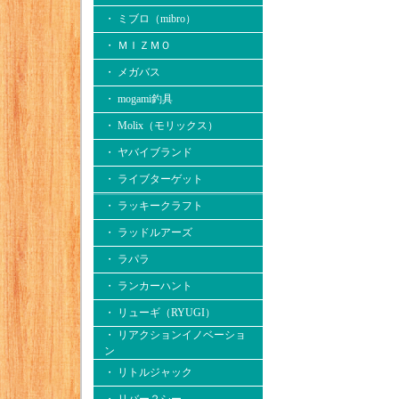
・ ミブロ（mibro）
・ ＭＩＺＭＯ
・ メガバス
・ mogami釣具
・ Molix（モリックス）
・ ヤバイブランド
・ ライブターゲット
・ ラッキークラフト
・ ラッドルアーズ
・ ラパラ
・ ランカーハント
・ リューギ（RYUGI）
・ リアクションイノベーショ
ン
・ リトルジャック