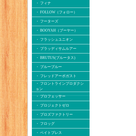
・ フィナ
・ FOLLOW（フォロー）
・ フーターズ
・ BOOYAH（ブーヤー）
・ フラッシュユニオン
・ ブラッディサムルアー
・ BRUTUS(ブルータス)
・ ブルーブルー
・ フレッドアーボガスト
・ フロントラインプロダクシ
ョン
・ プロフェッサー
・ プロジェクトゼロ
・ プロズファクトリー
・ フロッグ
・ ベイトブレス