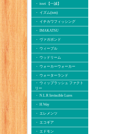
・ issei 【一誠】
・ イズム(ism)
・ イチカワフィッシング
・ IMAKATSU
・ ヴァガボンド
・ ウィーブル
・ ウッドリーム
・ ウォーカーウォーカー
・ ウォーターランド
・ ウィップラッシュ ファクト
リー
・ N.L.R Invincible Lures
・ H.Way
・ エレメンツ
・ エコギア
・ エドモン