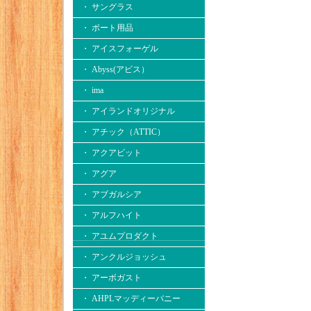
・ サングラス
・ ボート用品
・ アイスフォーゲル
・ Abyss(アビス）
・ ima
・ アイランドオリジナル
・ アチック（ATTIC）
・ アクアビット
・ アグア
・ アブガルシア
・ アルフハイト
・ アユムプロダクト
・ アンクルジョッシュ
・ アーボガスト
・ AHPLマッディーバニー