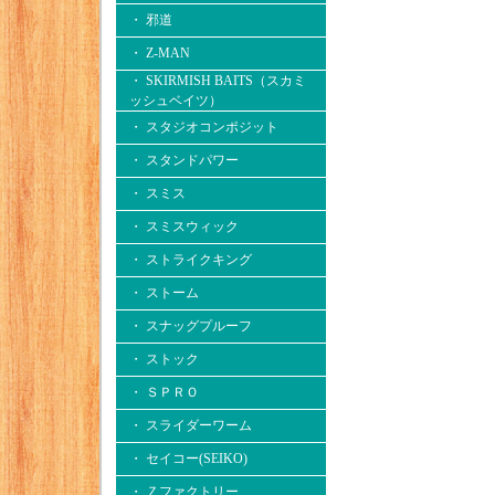
・ 邪道
・ Z-MAN
・ SKIRMISH BAITS（スカミ
ッシュベイツ）
・ スタジオコンポジット
・ スタンドパワー
・ スミス
・ スミスウィック
・ ストライクキング
・ ストーム
・ スナッグプルーフ
・ ストック
・ ＳＰＲＯ
・ スライダーワーム
・ セイコー(SEIKO)
・ Ｚファクトリー