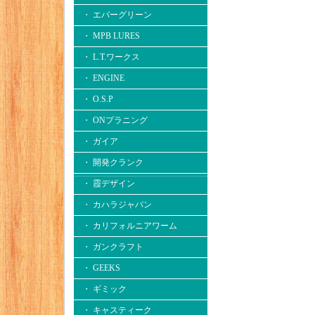
・ エバーグリーン
・ MPB LURES
・ L.T.ワークス
・ ENGINE
・ O.S.P
・ ONプラニング
・ ガイア
・ 開発クランク
・ 霞デザイン
・ カハラジャパン
・ カリフォルニアワーム
・ ガンクラフト
・ GEEKS
・ ギミック
・ キャスティーク