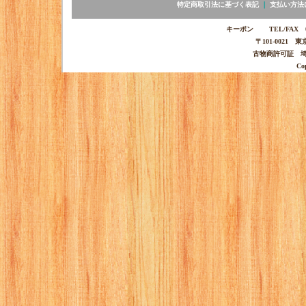
特定商取引法に基づく表記
｜
支払い方法
キーポン TEL/FAX 03-
〒101-0021 
古物商許可証 埼玉
Co