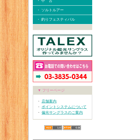
・ 中 古
・ ソルトルアー
・ 釣りフェスティバル
▼ フリーページ
・
店舗案内
・
ポイントシステムについて
・
偏光サングラスのご案内