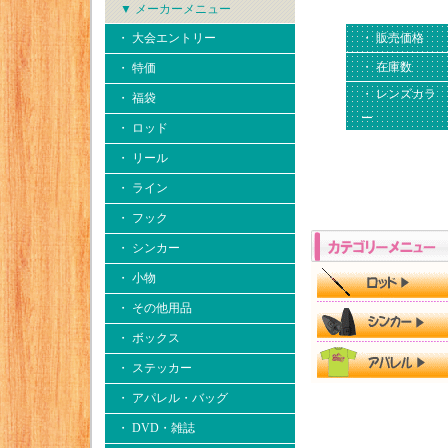
▼ メーカーメニュー
・ 大会エントリー
・ 販売価格
・ 在庫数
・ 特価
・ レンズカラ
・ 福袋
ー
・ ロッド
・ リール
・ ライン
・ フック
・ シンカー
・ 小物
・ その他用品
・ ボックス
・ ステッカー
・ アパレル・バッグ
・ DVD・雑誌