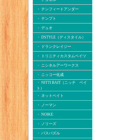
・ テンフィートアンダー
・ テンプト
・ デュオ
・ DSTYLE（ディスタイル）
・ ドランクレイジー
・ トリニティカスタムベイツ
・ ニシネルアーワークス
・ ニッコー化成
・ NITTI BAIT（ニッチ ベイ
ト）
・ ネットベイト
・ ノーマン
・ NOIKE
・ ノリーズ
・ バスパズル