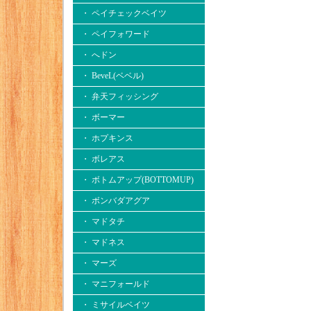
・ ペイチェックベイツ
・ ペイフォワード
・ へドン
・ BeveL(ベベル)
・ 弁天フィッシング
・ ボーマー
・ ホプキンス
・ ボレアス
・ ボトムアップ(BOTTOMUP)
・ ボンバダアグア
・ マドタチ
・ マドネス
・ マーズ
・ マニフォールド
・ ミサイルベイツ