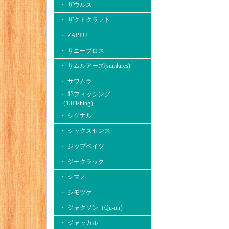
・ ザウルス
・ ザクトクラフト
・ ZAPPU
・ サニーブロス
・ サムルアーズ(sumlures)
・ サワムラ
・ 13フィッシング
（13Fishing）
・ シグナル
・ シックスセンス
・ ジップベイツ
・ ジークラック
・ シマノ
・ シモツケ
・ ジャクソン（Qu-on）
・ ジャッカル