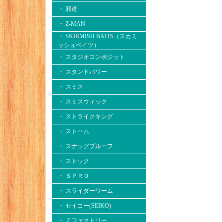
・ 邪道
・ Z-MAN
・ SKIRMISH BAITS（スカミ
ッシュベイツ）
・ スタジオコンポジット
・ スタンドパワー
・ スミス
・ スミスウィック
・ ストライクキング
・ ストーム
・ スナッグプルーフ
・ ストック
・ ＳＰＲＯ
・ スライダーワーム
・ セイコー(SEIKO)
・ Ｚファクトリー