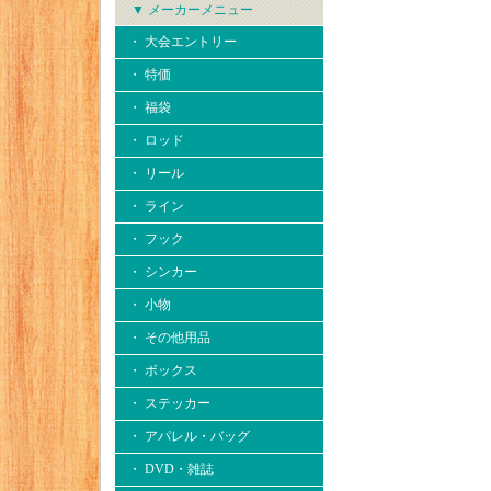
▼ メーカーメニュー
・ 大会エントリー
・ 特価
・ 福袋
・ ロッド
・ リール
・ ライン
・ フック
・ シンカー
・ 小物
・ その他用品
・ ボックス
・ ステッカー
・ アパレル・バッグ
・ DVD・雑誌