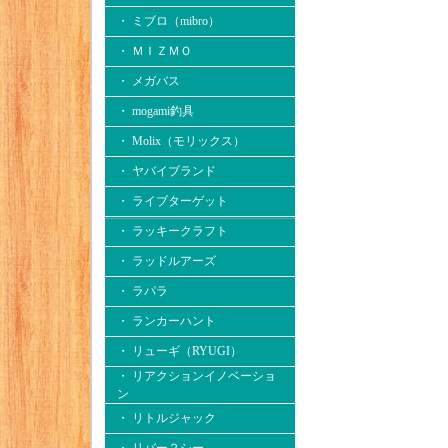
・ ミブロ（mibro）
・ ＭＩＺＭＯ
・ メガバス
・ mogami釣具
・ Molix（モリックス）
・ ヤバイブランド
・ ライブターゲット
・ ラッキークラフト
・ ラッドルアーズ
・ ラパラ
・ ランカーハント
・ リューギ（RYUGI）
・ リアクションイノベーショ
ン
・ リトルジャック