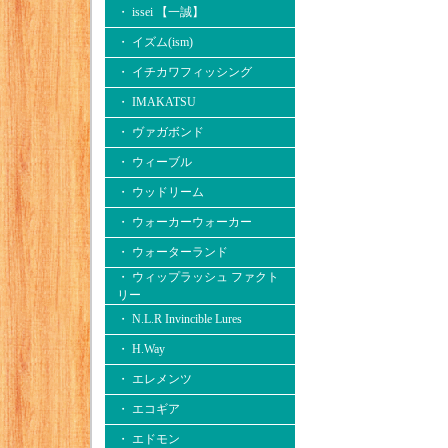
・ issei 【一誠】
・ イズム(ism)
・ イチカワフィッシング
・ IMAKATSU
・ ヴァガボンド
・ ウィーブル
・ ウッドリーム
・ ウォーカーウォーカー
・ ウォーターランド
・ ウィップラッシュ ファクト
リー
・ N.L.R Invincible Lures
・ H.Way
・ エレメンツ
・ エコギア
・ エドモン