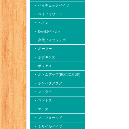
・ ペイチェックベイツ
・ ペイフォワード
・ へドン
・ BeveL(ベベル)
・ 弁天フィッシング
・ ボーマー
・ ホプキンス
・ ボレアス
・ ボトムアップ(BOTTOMUP)
・ ボンバダアグア
・ マドタチ
・ マドネス
・ マーズ
・ マニフォールド
・ ミサイルベイツ