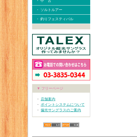
・ 中 古
・ ソルトルアー
・ 釣りフェスティバル
▼ フリーページ
・
店舗案内
・
ポイントシステムについて
・
偏光サングラスのご案内