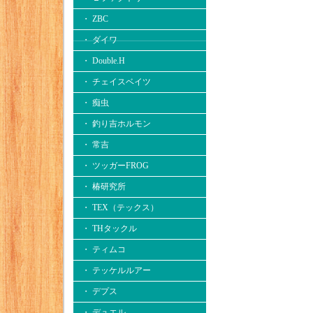
・ ZBC
・ ダイワ
・ Double.H
・ チェイスベイツ
・ 痴虫
・ 釣り吉ホルモン
・ 常吉
・ ツッガーFROG
・ 椿研究所
・ TEX（テックス）
・ THタックル
・ ティムコ
・ テッケルルアー
・ デプス
・ デュエル