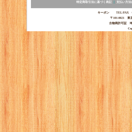
特定商取引法に基づく表記
｜
支払い方法
キーポン TEL/FAX 03-
〒101-0021 
古物商許可証 埼玉
Co