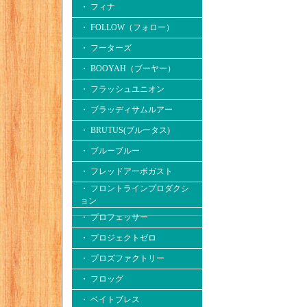
・ フィナ
・ FOLLOW（フォロー）
・ フーターズ
・ BOOYAH（ブーヤー）
・ フラッシュユニオン
・ ブラッディサムルアー
・ BRUTUS(ブルータス)
・ ブルーブルー
・ フレッドアーボガスト
・ フロントラインプロダクシ
ョン
・ プロフェッサー
・ プロジェクトゼロ
・ プロズファクトリー
・ フロッグ
・ ベイトブレス