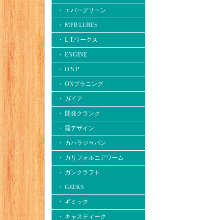
・ エバーグリーン
・ MPB LURES
・ L.T.ワークス
・ ENGINE
・ O.S.P
・ ONプラニング
・ ガイア
・ 開発クランク
・ 霞デザイン
・ カハラジャパン
・ カリフォルニアワーム
・ ガンクラフト
・ GEEKS
・ ギミック
・ キャスティーク