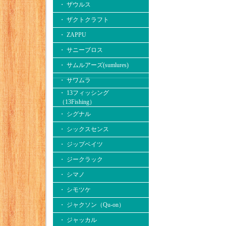
・ ザウルス
・ ザクトクラフト
・ ZAPPU
・ サニーブロス
・ サムルアーズ(sumlures)
・ サワムラ
・ 13フィッシング
（13Fishing）
・ シグナル
・ シックスセンス
・ ジップベイツ
・ ジークラック
・ シマノ
・ シモツケ
・ ジャクソン（Qu-on）
・ ジャッカル