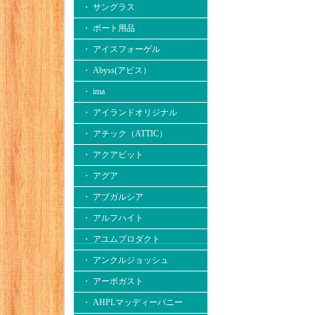
・ サングラス
・ ボート用品
・ アイスフォーゲル
・ Abyss(アビス）
・ ima
・ アイランドオリジナル
・ アチック（ATTIC）
・ アクアビット
・ アグア
・ アブガルシア
・ アルフハイト
・ アユムプロダクト
・ アンクルジョッシュ
・ アーボガスト
・ AHPLマッディーバニー