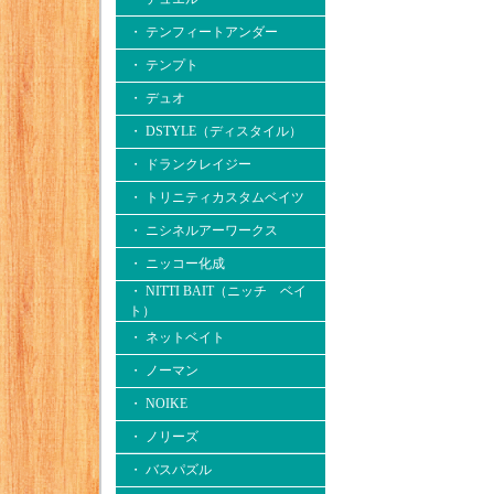
・ テンフィートアンダー
・ テンプト
・ デュオ
・ DSTYLE（ディスタイル）
・ ドランクレイジー
・ トリニティカスタムベイツ
・ ニシネルアーワークス
・ ニッコー化成
・ NITTI BAIT（ニッチ ベイ
ト）
・ ネットベイト
・ ノーマン
・ NOIKE
・ ノリーズ
・ バスパズル