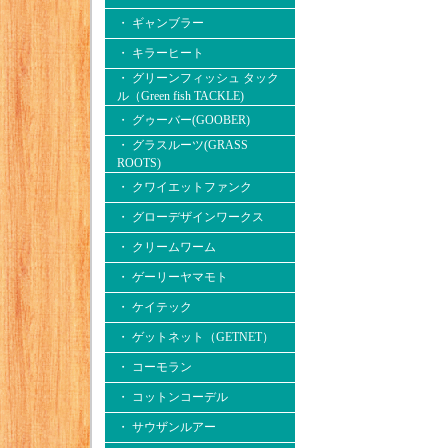
・ ギャンブラー
・ キラーヒート
・ グリーンフィッシュ タック
ル（Green fish TACKLE)
・ グゥーバー(GOOBER)
・ グラスルーツ(GRASS
ROOTS)
・ クワイエットファンク
・ グローデザインワークス
・ クリームワーム
・ ゲーリーヤマモト
・ ケイテック
・ ゲットネット（GETNET）
・ コーモラン
・ コットンコーデル
・ サウザンルアー