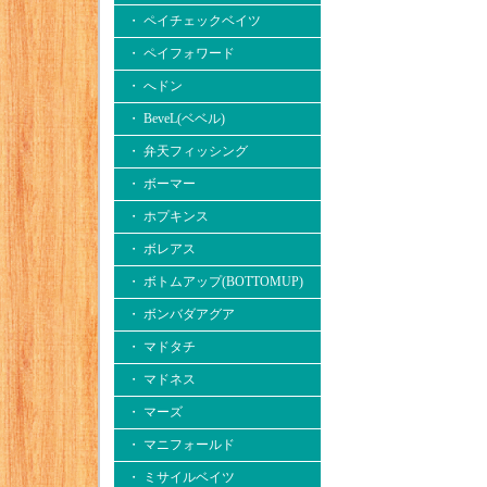
・ ペイチェックベイツ
・ ペイフォワード
・ へドン
・ BeveL(ベベル)
・ 弁天フィッシング
・ ボーマー
・ ホプキンス
・ ボレアス
・ ボトムアップ(BOTTOMUP)
・ ボンバダアグア
・ マドタチ
・ マドネス
・ マーズ
・ マニフォールド
・ ミサイルベイツ