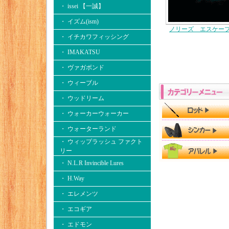
・ issei 【一誠】
・ イズム(ism)
ノリーズ エスケー
・ イチカワフィッシング
・ IMAKATSU
・ ヴァガボンド
・ ウィーブル
・ ウッドリーム
・ ウォーカーウォーカー
・ ウォーターランド
・ ウィップラッシュ ファクト
リー
・ N.L.R Invincible Lures
・ H.Way
・ エレメンツ
・ エコギア
・ エドモン