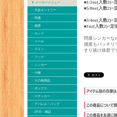
■1/2oz(入数3
▼ メーカーメニュー
■5/8oz(入数2
・ 大会エントリー
・ 特価
■3/4oz(入数2
・ 福袋
■1oz(入数2)=
・ ロッド
問屋シンカーな
・ リール
感度もバッチリ
・ ライン
すり抜け抜群で
・ フック
・ シンカー
・ 小物
・ その他用品
・ ボックス
・ ステッカー
・ アパレル・バッグ
・ DVD・雑誌