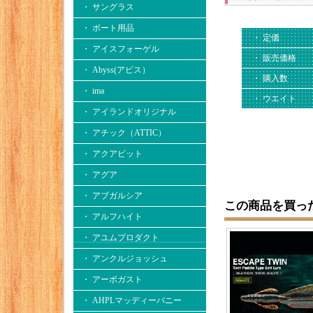
・ サングラス
・ ボート用品
・ 定価
・ アイスフォーゲル
・ 販売価格
・ Abyss(アビス）
・ 購入数
・ ima
・ ウエイト
・ アイランドオリジナル
・ アチック（ATTIC）
・ アクアビット
・ アグア
・ アブガルシア
この商品を買っ
・ アルフハイト
・ アユムプロダクト
・ アンクルジョッシュ
・ アーボガスト
・ AHPLマッディーバニー