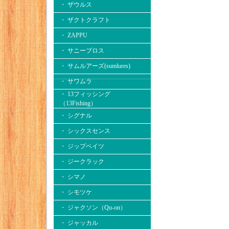
・ ザウルス
・ ザクトクラフト
・ ZAPPU
・ サニーブロス
・ サムルアーズ(sumlures)
・ サワムラ
・ 13フィッシング
（13Fishing）
・ シグナル
・ シックスセンス
・ ジップベイツ
・ ジークラック
・ シマノ
・ シモツケ
・ ジャクソン（Qu-on）
・ ジャッカル