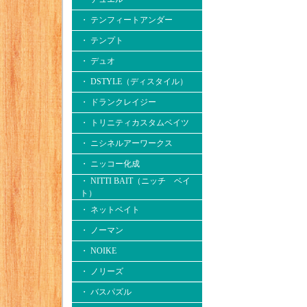
・ テンフィートアンダー
・ テンプト
・ デュオ
・ DSTYLE（ディスタイル）
・ ドランクレイジー
・ トリニティカスタムベイツ
・ ニシネルアーワークス
・ ニッコー化成
・ NITTI BAIT（ニッチ ベイ
ト）
・ ネットベイト
・ ノーマン
・ NOIKE
・ ノリーズ
・ バスパズル