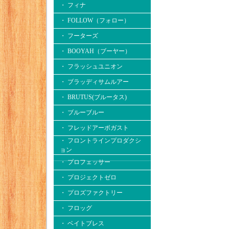
・ フィナ
・ FOLLOW（フォロー）
・ フーターズ
・ BOOYAH（ブーヤー）
・ フラッシュユニオン
・ ブラッディサムルアー
・ BRUTUS(ブルータス)
・ ブルーブルー
・ フレッドアーボガスト
・ フロントラインプロダクシ
ョン
・ プロフェッサー
・ プロジェクトゼロ
・ プロズファクトリー
・ フロッグ
・ ベイトブレス