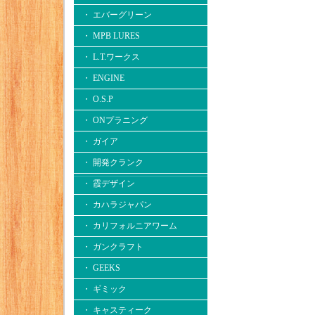
・ エバーグリーン
・ MPB LURES
・ L.T.ワークス
・ ENGINE
・ O.S.P
・ ONプラニング
・ ガイア
・ 開発クランク
・ 霞デザイン
・ カハラジャパン
・ カリフォルニアワーム
・ ガンクラフト
・ GEEKS
・ ギミック
・ キャスティーク