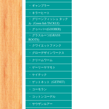
・ ギャンブラー
・ キラーヒート
・ グリーンフィッシュ タック
ル（Green fish TACKLE)
・ グゥーバー(GOOBER)
・ グラスルーツ(GRASS
ROOTS)
・ クワイエットファンク
・ グローデザインワークス
・ クリームワーム
・ ゲーリーヤマモト
・ ケイテック
・ ゲットネット（GETNET）
・ コーモラン
・ コットンコーデル
・ サウザンルアー