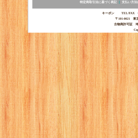
特定商取引法に基づく表記
｜
支払い方法
キーポン TEL/FAX 03-
〒101-0021 
古物商許可証 埼玉
Co