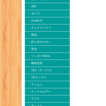
・ ZBC
・ ダイワ
・ Double.H
・ チェイスベイツ
・ 痴虫
・ 釣り吉ホルモン
・ 常吉
・ ツッガーFROG
・ 椿研究所
・ TEX（テックス）
・ THタックル
・ ティムコ
・ テッケルルアー
・ デプス
・ デュエル