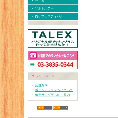
・ 中 古
・ ソルトルアー
・ 釣りフェスティバル
▼ フリーページ
・
店舗案内
・
ポイントシステムについて
・
偏光サングラスのご案内