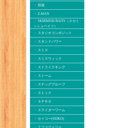
・ 邪道
・ Z-MAN
・ SKIRMISH BAITS（スカミ
ッシュベイツ）
・ スタジオコンポジット
・ スタンドパワー
・ スミス
・ スミスウィック
・ ストライクキング
・ ストーム
・ スナッグプルーフ
・ ストック
・ ＳＰＲＯ
・ スライダーワーム
・ セイコー(SEIKO)
・ Ｚファクトリー