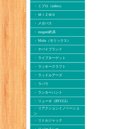
・ ミブロ（mibro）
・ ＭＩＺＭＯ
・ メガバス
・ mogami釣具
・ Molix（モリックス）
・ ヤバイブランド
・ ライブターゲット
・ ラッキークラフト
・ ラッドルアーズ
・ ラパラ
・ ランカーハント
・ リューギ（RYUGI）
・ リアクションイノベーショ
ン
・ リトルジャック