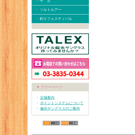
・ 中 古
・ ソルトルアー
・ 釣りフェスティバル
▼ フリーページ
・
店舗案内
・
ポイントシステムについて
・
偏光サングラスのご案内