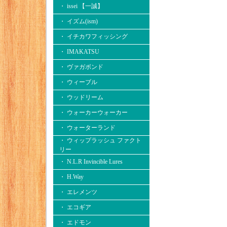
・ issei 【一誠】
・ イズム(ism)
・ イチカワフィッシング
・ IMAKATSU
・ ヴァガボンド
・ ウィーブル
・ ウッドリーム
・ ウォーカーウォーカー
・ ウォーターランド
・ ウィップラッシュ ファクト
リー
・ N.L.R Invincible Lures
・ H.Way
・ エレメンツ
・ エコギア
・ エドモン