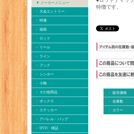
●ロッドティッ
▼ メーカーメニュー
特徴です。
・ 大会エントリー
・ 特価
・ 福袋
・ ロッド
・ リール
・ ライン
・ フック
・ シンカー
・ 小物
・ その他用品
・ 販売価格
・ ボックス
・ 在庫数
・ ステッカー
・ カラー
・ アパレル・バッグ
・ DVD・雑誌