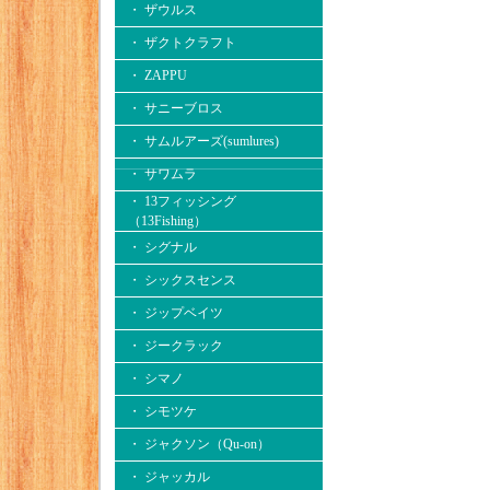
・ ザウルス
・ ザクトクラフト
・ ZAPPU
・ サニーブロス
・ サムルアーズ(sumlures)
・ サワムラ
・ 13フィッシング
（13Fishing）
・ シグナル
・ シックスセンス
・ ジップベイツ
・ ジークラック
・ シマノ
・ シモツケ
・ ジャクソン（Qu-on）
・ ジャッカル