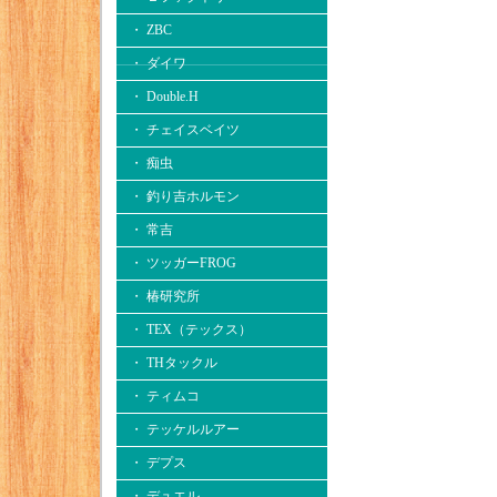
・ ZBC
・ ダイワ
・ Double.H
・ チェイスベイツ
・ 痴虫
・ 釣り吉ホルモン
・ 常吉
・ ツッガーFROG
・ 椿研究所
・ TEX（テックス）
・ THタックル
・ ティムコ
・ テッケルルアー
・ デプス
・ デュエル