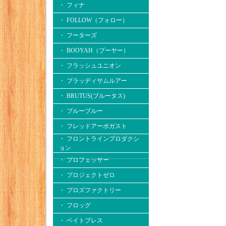
・ フィナ
・ FOLLOW（フォロー）
・ フーターズ
・ BOOYAH（ブーヤー）
・ フラッシュユニオン
・ ブラッディサムルアー
・ BRUTUS(ブルータス)
・ ブルーブルー
・ フレッドアーボガスト
・ フロントラインプロダクシ
ョン
・ プロフェッサー
・ プロジェクトゼロ
・ プロズファクトリー
・ フロッグ
・ ベイトブレス