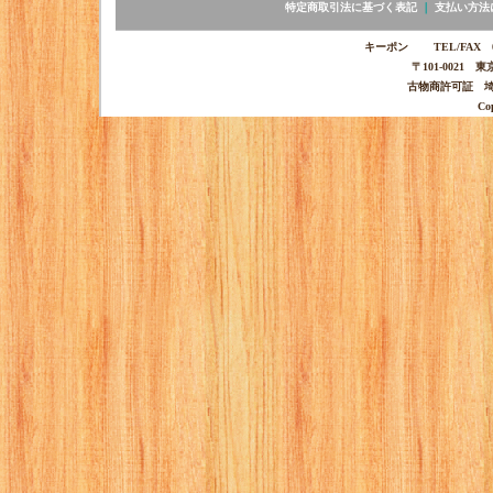
特定商取引法に基づく表記
｜
支払い方法
キーポン TEL/FAX 03-
〒101-0021 
古物商許可証 埼玉
Co