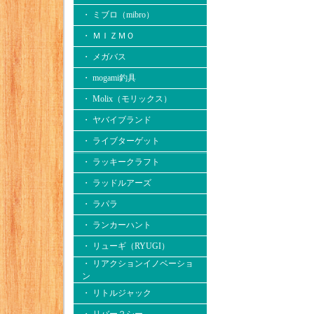
・ ミブロ（mibro）
・ ＭＩＺＭＯ
・ メガバス
・ mogami釣具
・ Molix（モリックス）
・ ヤバイブランド
・ ライブターゲット
・ ラッキークラフト
・ ラッドルアーズ
・ ラパラ
・ ランカーハント
・ リューギ（RYUGI）
・ リアクションイノベーショ
ン
・ リトルジャック