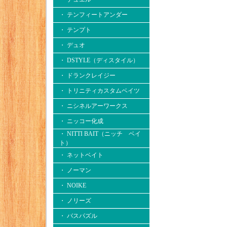
・ テンフィートアンダー
・ テンプト
・ デュオ
・ DSTYLE（ディスタイル）
・ ドランクレイジー
・ トリニティカスタムベイツ
・ ニシネルアーワークス
・ ニッコー化成
・ NITTI BAIT（ニッチ ベイ
ト）
・ ネットベイト
・ ノーマン
・ NOIKE
・ ノリーズ
・ バスパズル