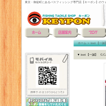
東京・御徒町にあるバスフィッシング専門店【キーポン】のウェ
ホーム
＞
issei 【一誠
▼ issei 【一誠】 G.