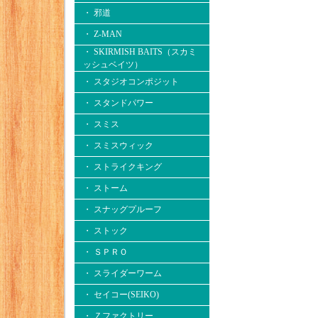
・ 邪道
・ Z-MAN
・ SKIRMISH BAITS（スカミ
ッシュベイツ）
・ スタジオコンポジット
・ スタンドパワー
・ スミス
・ スミスウィック
・ ストライクキング
・ ストーム
・ スナッグプルーフ
・ ストック
・ ＳＰＲＯ
・ スライダーワーム
・ セイコー(SEIKO)
・ Ｚファクトリー