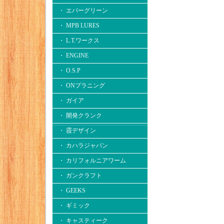
・ エバーグリーン
・ MPB LURES
・ L.T.ワークス
・ ENGINE
・ O.S.P
・ ONプラニング
・ ガイア
・ 開発クランク
・ 霞デザイン
・ カハラジャパン
・ カリフォルニアワーム
・ ガンクラフト
・ GEEKS
・ ギミック
・ キャスティーク