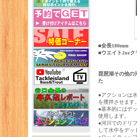
■全長180mm
■ウエイト2ozク
琵琶湖その他の
た
●アクションは
を攪拌させます
●基本的にはデ
使用します。
●河川でのドリ
して水中をデッ