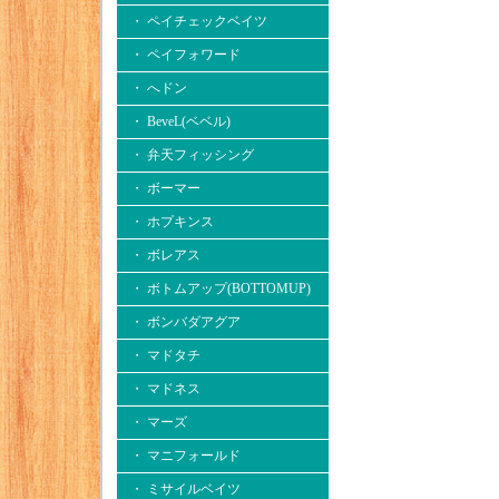
・ ペイチェックベイツ
・ ペイフォワード
・ へドン
・ BeveL(ベベル)
・ 弁天フィッシング
・ ボーマー
・ ホプキンス
・ ボレアス
・ ボトムアップ(BOTTOMUP)
・ ボンバダアグア
・ マドタチ
・ マドネス
・ マーズ
・ マニフォールド
・ ミサイルベイツ