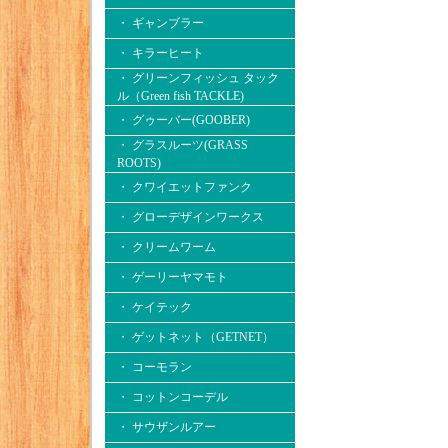
・ ギャンブラー
・ キラーヒート
・ グリーンフィッシュ タック
ル（Green fish TACKLE)
・ グゥーバー(GOOBER)
・ グラスルーツ(GRASS
ROOTS)
・ クワイエットファンク
・ グローデザインワークス
・ クリームワーム
・ ゲーリーヤマモト
・ ケイテック
・ ゲットネット（GETNET）
・ コーモラン
・ コットンコーデル
・ サウザンルアー