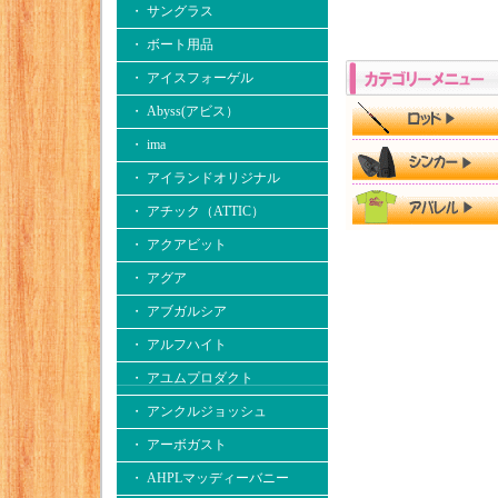
・ サングラス
・ ボート用品
・ アイスフォーゲル
・ Abyss(アビス）
・ ima
・ アイランドオリジナル
・ アチック（ATTIC）
・ アクアビット
・ アグア
・ アブガルシア
・ アルフハイト
・ アユムプロダクト
・ アンクルジョッシュ
・ アーボガスト
・ AHPLマッディーバニー