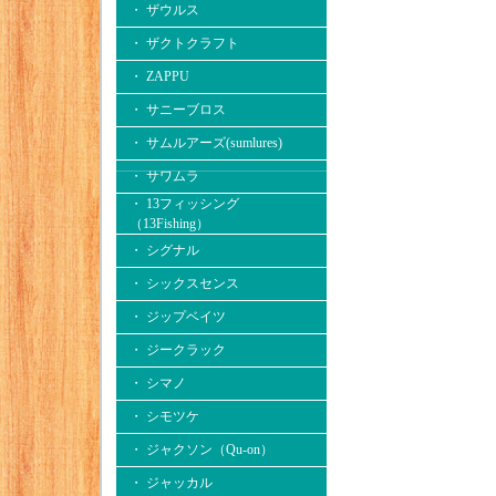
・ ザウルス
・ ザクトクラフト
・ ZAPPU
・ サニーブロス
・ サムルアーズ(sumlures)
・ サワムラ
・ 13フィッシング
（13Fishing）
・ シグナル
・ シックスセンス
・ ジップベイツ
・ ジークラック
・ シマノ
・ シモツケ
・ ジャクソン（Qu-on）
・ ジャッカル