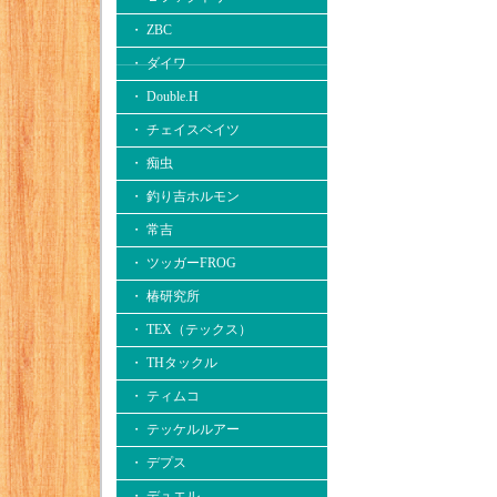
・ ZBC
・ ダイワ
・ Double.H
・ チェイスベイツ
・ 痴虫
・ 釣り吉ホルモン
・ 常吉
・ ツッガーFROG
・ 椿研究所
・ TEX（テックス）
・ THタックル
・ ティムコ
・ テッケルルアー
・ デプス
・ デュエル