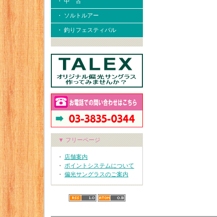
・ 中 古
・ ソルトルアー
・ 釣りフェスティバル
▼ フリーページ
・
店舗案内
・
ポイントシステムについて
・
偏光サングラスのご案内