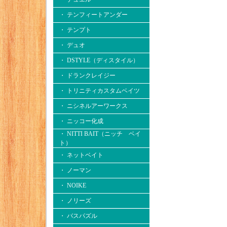
・ テンフィートアンダー
・ テンプト
・ デュオ
・ DSTYLE（ディスタイル）
・ ドランクレイジー
・ トリニティカスタムベイツ
・ ニシネルアーワークス
・ ニッコー化成
・ NITTI BAIT（ニッチ ベイ
ト）
・ ネットベイト
・ ノーマン
・ NOIKE
・ ノリーズ
・ バスパズル