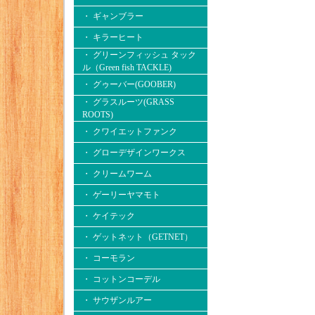
・ ギャンブラー
・ キラーヒート
・ グリーンフィッシュ タック
ル（Green fish TACKLE)
・ グゥーバー(GOOBER)
・ グラスルーツ(GRASS
ROOTS)
・ クワイエットファンク
・ グローデザインワークス
・ クリームワーム
・ ゲーリーヤマモト
・ ケイテック
・ ゲットネット（GETNET）
・ コーモラン
・ コットンコーデル
・ サウザンルアー