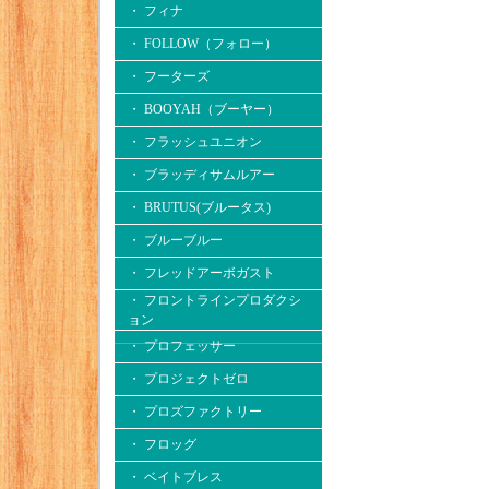
・ フィナ
・ FOLLOW（フォロー）
・ フーターズ
・ BOOYAH（ブーヤー）
・ フラッシュユニオン
・ ブラッディサムルアー
・ BRUTUS(ブルータス)
・ ブルーブルー
・ フレッドアーボガスト
・ フロントラインプロダクシ
ョン
・ プロフェッサー
・ プロジェクトゼロ
・ プロズファクトリー
・ フロッグ
・ ベイトブレス