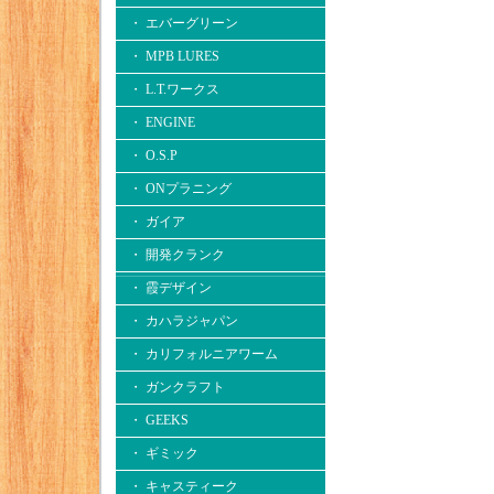
・ エバーグリーン
・ MPB LURES
・ L.T.ワークス
・ ENGINE
・ O.S.P
・ ONプラニング
・ ガイア
・ 開発クランク
・ 霞デザイン
・ カハラジャパン
・ カリフォルニアワーム
・ ガンクラフト
・ GEEKS
・ ギミック
・ キャスティーク