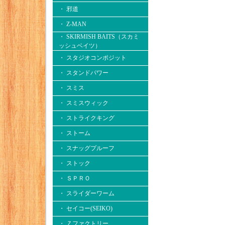
・ 邪道
・ Z-MAN
・ SKIRMISH BAITS（スカミ
ッシュベイツ）
・ スタジオコンポジット
・ スタンドパワー
・ スミス
・ スミスウィック
・ ストライクキング
・ ストーム
・ スナッグプルーフ
・ ストック
・ ＳＰＲＯ
・ スライダーワーム
・ セイコー(SEIKO)
・ Ｚファクトリー