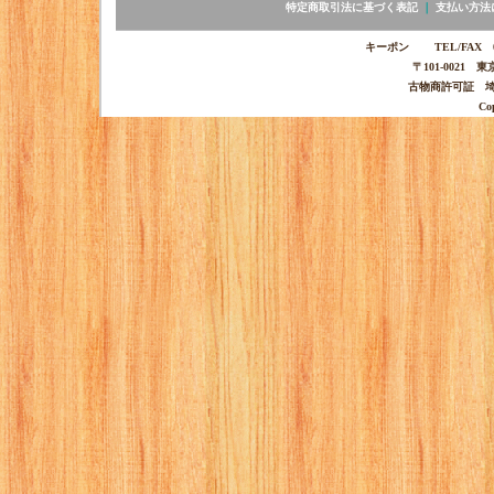
特定商取引法に基づく表記
｜
支払い方法
キーポン TEL/FAX 03-
〒101-0021 
古物商許可証 埼玉
Co