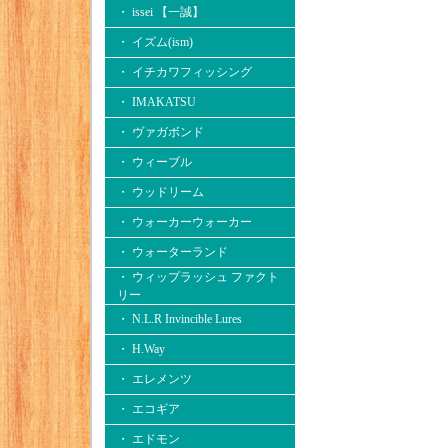
・ issei 【一誠】
・ イズム(ism)
・ イチカワフィッシング
・ IMAKATSU
・ ヴァガボンド
・ ウィーブル
・ ウッドリーム
・ ウォーカーウォーカー
・ ウォーターランド
・ ウィップラッシュ ファクト
リー
・ N.L.R Invincible Lures
・ H.Way
・ エレメンツ
・ エコギア
・ エドモン