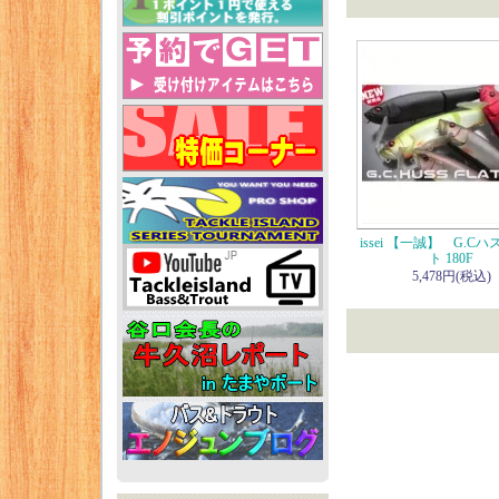
issei 【一誠】 G.C
ト 180F
5,478円(税込)