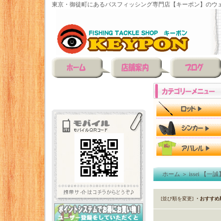
東京・御徒町にあるバスフィッシング専門店【キーポン】のウェ
ホーム
＞
issei 【一誠
[並び順を変更]
・おすすめ