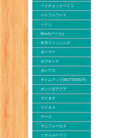
・ ペイチェックベイツ
・ ペイフォワード
・ へドン
・ BeveL(ベベル)
・ 弁天フィッシング
・ ボーマー
・ ホプキンス
・ ボレアス
・ ボトムアップ(BOTTOMUP)
・ ボンバダアグア
・ マドタチ
・ マドネス
・ マーズ
・ マニフォールド
・ ミサイルベイツ