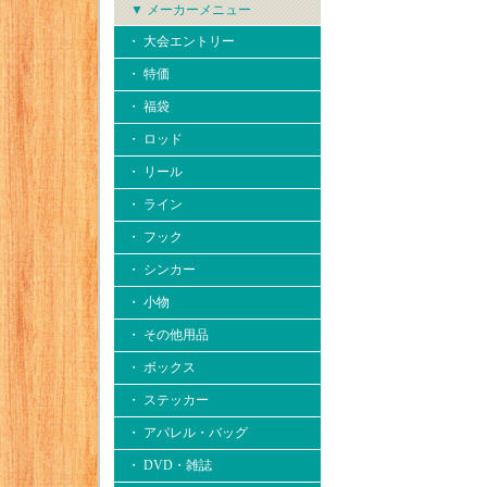
▼ メーカーメニュー
・ 大会エントリー
・ 特価
・ 福袋
・ ロッド
・ リール
・ ライン
・ フック
・ シンカー
・ 小物
・ その他用品
・ ボックス
・ ステッカー
・ アパレル・バッグ
・ DVD・雑誌