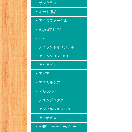
・ サングラス
・ ボート用品
・ アイスフォーゲル
・ Abyss(アビス）
・ ima
・ アイランドオリジナル
・ アチック（ATTIC）
・ アクアビット
・ アグア
・ アブガルシア
・ アルフハイト
・ アユムプロダクト
・ アンクルジョッシュ
・ アーボガスト
・ AHPLマッディーバニー