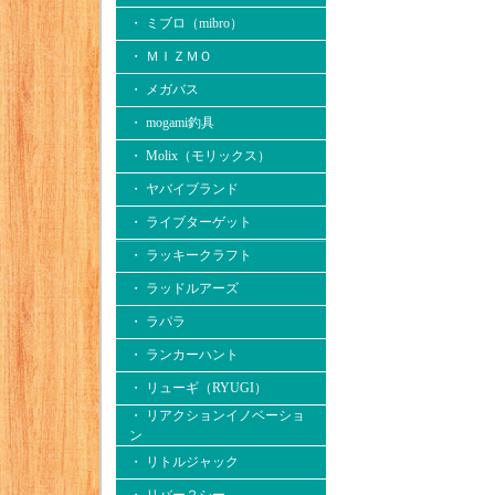
・ ミブロ（mibro）
・ ＭＩＺＭＯ
・ メガバス
・ mogami釣具
・ Molix（モリックス）
・ ヤバイブランド
・ ライブターゲット
・ ラッキークラフト
・ ラッドルアーズ
・ ラパラ
・ ランカーハント
・ リューギ（RYUGI）
・ リアクションイノベーショ
ン
・ リトルジャック