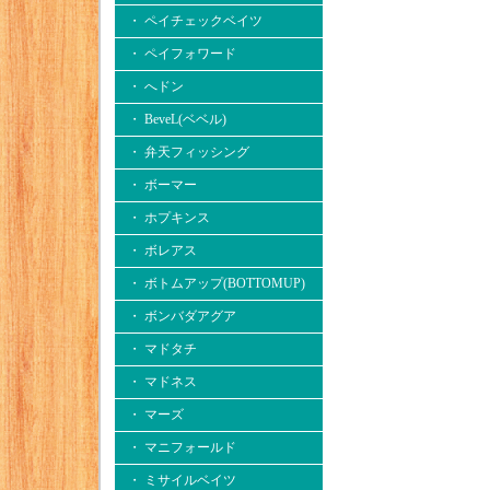
・ ペイチェックベイツ
・ ペイフォワード
・ へドン
・ BeveL(ベベル)
・ 弁天フィッシング
・ ボーマー
・ ホプキンス
・ ボレアス
・ ボトムアップ(BOTTOMUP)
・ ボンバダアグア
・ マドタチ
・ マドネス
・ マーズ
・ マニフォールド
・ ミサイルベイツ