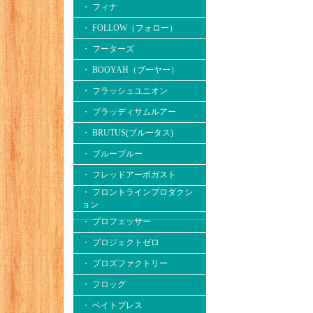
・ フィナ
・ FOLLOW（フォロー）
・ フーターズ
・ BOOYAH（ブーヤー）
・ フラッシュユニオン
・ ブラッディサムルアー
・ BRUTUS(ブルータス)
・ ブルーブルー
・ フレッドアーボガスト
・ フロントラインプロダクシ
ョン
・ プロフェッサー
・ プロジェクトゼロ
・ プロズファクトリー
・ フロッグ
・ ベイトブレス