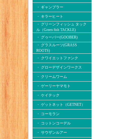
・ ギャンブラー
・ キラーヒート
・ グリーンフィッシュ タック
ル（Green fish TACKLE)
・ グゥーバー(GOOBER)
・ グラスルーツ(GRASS
ROOTS)
・ クワイエットファンク
・ グローデザインワークス
・ クリームワーム
・ ゲーリーヤマモト
・ ケイテック
・ ゲットネット（GETNET）
・ コーモラン
・ コットンコーデル
・ サウザンルアー