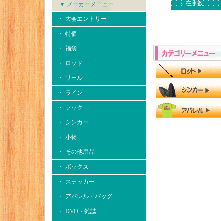
・ 在庫数
▼ メーカーメニュー
・ 大会エントリー
・ 特価
・ 福袋
・ ロッド
・ リール
・ ライン
・ フック
・ シンカー
・ 小物
・ その他用品
・ ボックス
・ ステッカー
・ アパレル・バッグ
・ DVD・雑誌