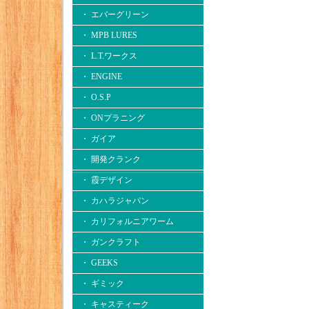
・ エバーグリーン
・ MPB LURES
・ L.T.ワークス
・ ENGINE
・ O.S.P
・ ONプラニング
・ ガイア
・ 開発クランク
・ 霞デザイン
・ カハラジャパン
・ カリフォルニアワーム
・ ガンクラフト
・ GEEKS
・ ギミック
・ キャスティーク