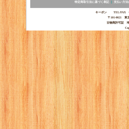
特定商取引法に基づく表記
｜
支払い方法
キーポン TEL/FAX 03-
〒101-0021 
古物商許可証 埼玉
Co