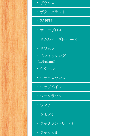
・ ザウルス
・ ザクトクラフト
・ ZAPPU
・ サニーブロス
・ サムルアーズ(sumlures)
・ サワムラ
・ 13フィッシング
（13Fishing）
・ シグナル
・ シックスセンス
・ ジップベイツ
・ ジークラック
・ シマノ
・ シモツケ
・ ジャクソン（Qu-on）
・ ジャッカル