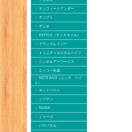
・ テンフィートアンダー
・ テンプト
・ デュオ
・ DSTYLE（ディスタイル）
・ ドランクレイジー
・ トリニティカスタムベイツ
・ ニシネルアーワークス
・ ニッコー化成
・ NITTI BAIT（ニッチ ベイ
ト）
・ ネットベイト
・ ノーマン
・ NOIKE
・ ノリーズ
・ バスパズル