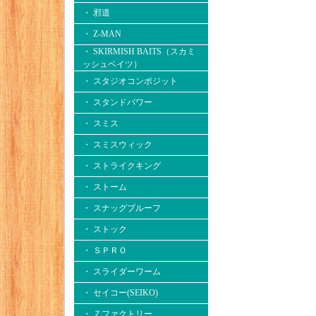
・ 邪道
・ Z-MAN
・ SKIRMISH BAITS（スカミ
ッシュベイツ）
・ スタジオコンポジット
・ スタンドパワー
・ スミス
・ スミスウィック
・ ストライクキング
・ ストーム
・ スナッグプルーフ
・ ストック
・ ＳＰＲＯ
・ スライダーワーム
・ セイコー(SEIKO)
・ Ｚファクトリー