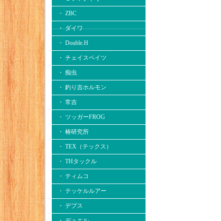
・ ZBC
・ ダイワ
・ Double.H
・ チェイスベイツ
・ 痴虫
・ 釣り吉ホルモン
・ 常吉
・ ツッガーFROG
・ 椿研究所
・ TEX（テックス）
・ THタックル
・ ティムコ
・ テッケルルアー
・ デプス
・ デュエル