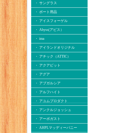
・ サングラス
・ ボート用品
・ アイスフォーゲル
・ Abyss(アビス）
・ ima
・ アイランドオリジナル
・ アチック（ATTIC）
・ アクアビット
・ アグア
・ アブガルシア
・ アルフハイト
・ アユムプロダクト
・ アンクルジョッシュ
・ アーボガスト
・ AHPLマッディーバニー