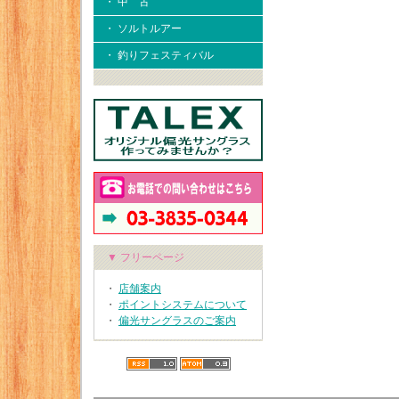
・ 中 古
・ ソルトルアー
・ 釣りフェスティバル
▼ フリーページ
・
店舗案内
・
ポイントシステムについて
・
偏光サングラスのご案内