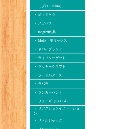
・ ミブロ（mibro）
・ ＭＩＺＭＯ
・ メガバス
・ mogami釣具
・ Molix（モリックス）
・ ヤバイブランド
・ ライブターゲット
・ ラッキークラフト
・ ラッドルアーズ
・ ラパラ
・ ランカーハント
・ リューギ（RYUGI）
・ リアクションイノベーショ
ン
・ リトルジャック