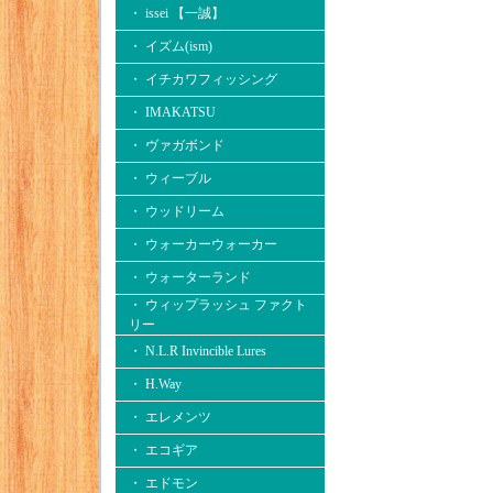
・ issei 【一誠】
・ イズム(ism)
・ イチカワフィッシング
・ IMAKATSU
・ ヴァガボンド
・ ウィーブル
・ ウッドリーム
・ ウォーカーウォーカー
・ ウォーターランド
・ ウィップラッシュ ファクト
リー
・ N.L.R Invincible Lures
・ H.Way
・ エレメンツ
・ エコギア
・ エドモン