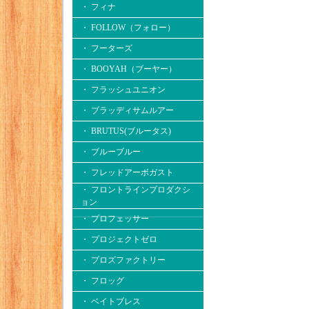
・ フィナ
・ FOLLOW（フォロー）
・ フーターズ
・ BOOYAH（ブーヤー）
・ フラッシュユニオン
・ ブラッディサムルアー
・ BRUTUS(ブルータス)
・ ブルーブルー
・ フレッドアーボガスト
・ フロントラインプロダクシ
ョン
・ プロフェッサー
・ プロジェクトゼロ
・ プロズファクトリー
・ フロッグ
・ ベイトブレス