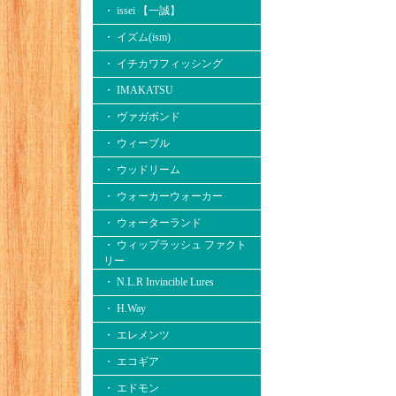
・ issei 【一誠】
・ イズム(ism)
・ イチカワフィッシング
・ IMAKATSU
・ ヴァガボンド
・ ウィーブル
・ ウッドリーム
・ ウォーカーウォーカー
・ ウォーターランド
・ ウィップラッシュ ファクト
リー
・ N.L.R Invincible Lures
・ H.Way
・ エレメンツ
・ エコギア
・ エドモン