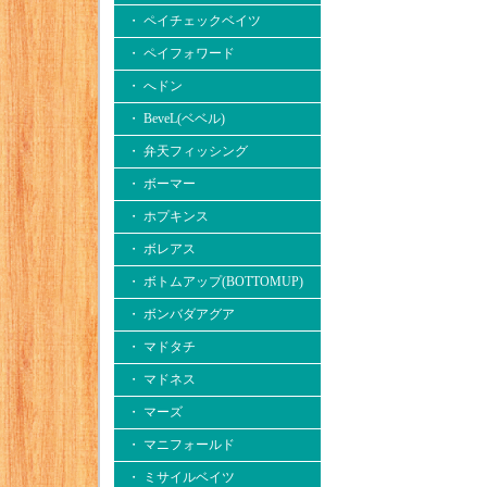
・ ペイチェックベイツ
・ ペイフォワード
・ へドン
・ BeveL(ベベル)
・ 弁天フィッシング
・ ボーマー
・ ホプキンス
・ ボレアス
・ ボトムアップ(BOTTOMUP)
・ ボンバダアグア
・ マドタチ
・ マドネス
・ マーズ
・ マニフォールド
・ ミサイルベイツ