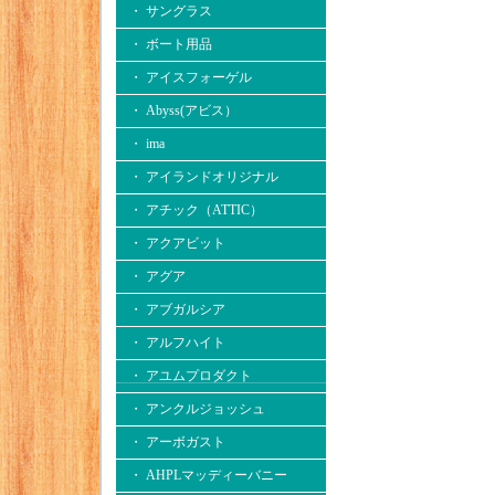
・ サングラス
・ ボート用品
・ アイスフォーゲル
・ Abyss(アビス）
・ ima
・ アイランドオリジナル
・ アチック（ATTIC）
・ アクアビット
・ アグア
・ アブガルシア
・ アルフハイト
・ アユムプロダクト
・ アンクルジョッシュ
・ アーボガスト
・ AHPLマッディーバニー