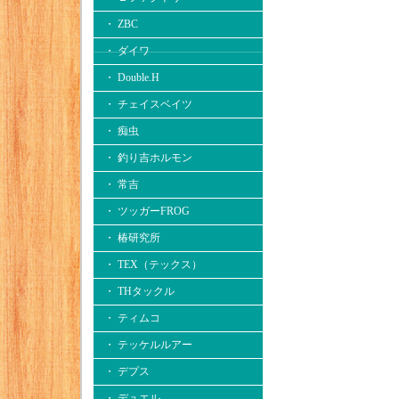
・ ZBC
・ ダイワ
・ Double.H
・ チェイスベイツ
・ 痴虫
・ 釣り吉ホルモン
・ 常吉
・ ツッガーFROG
・ 椿研究所
・ TEX（テックス）
・ THタックル
・ ティムコ
・ テッケルルアー
・ デプス
・ デュエル