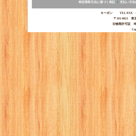
特定商取引法に基づく表記
｜
支払い方法
キーポン TEL/FAX 03-
〒101-0021 
古物商許可証 埼玉
Co