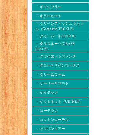
・ ギャンブラー
・ キラーヒート
・ グリーンフィッシュ タック
ル（Green fish TACKLE)
・ グゥーバー(GOOBER)
・ グラスルーツ(GRASS
ROOTS)
・ クワイエットファンク
・ グローデザインワークス
・ クリームワーム
・ ゲーリーヤマモト
・ ケイテック
・ ゲットネット（GETNET）
・ コーモラン
・ コットンコーデル
・ サウザンルアー