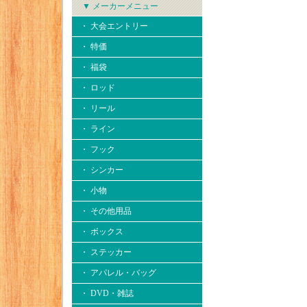
▼ メーカーメニュー
・ 大会エントリー
・ 特価
・ 福袋
・ ロッド
・ リール
・ ライン
・ フック
・ シンカー
・ 小物
・ その他用品
・ ボックス
・ ステッカー
・ アパレル・バッグ
・ DVD・雑誌