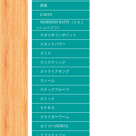
・ 邪道
・ Z-MAN
・ SKIRMISH BAITS（スカミ
ッシュベイツ）
・ スタジオコンポジット
・ スタンドパワー
・ スミス
・ スミスウィック
・ ストライクキング
・ ストーム
・ スナッグプルーフ
・ ストック
・ ＳＰＲＯ
・ スライダーワーム
・ セイコー(SEIKO)
・ Ｚファクトリー