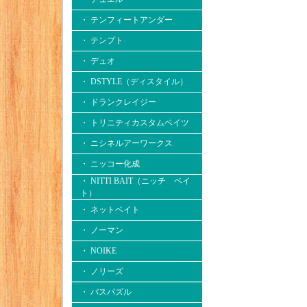
・ テンフィートアンダー
・ テンプト
・ デュオ
・ DSTYLE（ディスタイル）
・ ドランクレイジー
・ トリニティカスタムベイツ
・ ニシネルアーワークス
・ ニッコー化成
・ NITTI BAIT（ニッチ ベイ
ト）
・ ネットベイト
・ ノーマン
・ NOIKE
・ ノリーズ
・ バスパズル