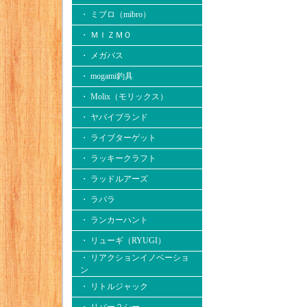
・ ミブロ（mibro）
・ ＭＩＺＭＯ
・ メガバス
・ mogami釣具
・ Molix（モリックス）
・ ヤバイブランド
・ ライブターゲット
・ ラッキークラフト
・ ラッドルアーズ
・ ラパラ
・ ランカーハント
・ リューギ（RYUGI）
・ リアクションイノベーショ
ン
・ リトルジャック