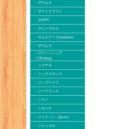
・ ザウルス
・ ザクトクラフト
・ ZAPPU
・ サニーブロス
・ サムルアーズ(sumlures)
・ サワムラ
・ 13フィッシング
（13Fishing）
・ シグナル
・ シックスセンス
・ ジップベイツ
・ ジークラック
・ シマノ
・ シモツケ
・ ジャクソン（Qu-on）
・ ジャッカル