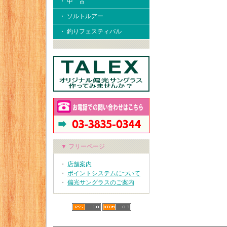
・ 中 古
・ ソルトルアー
・ 釣りフェスティバル
▼ フリーページ
・
店舗案内
・
ポイントシステムについて
・
偏光サングラスのご案内