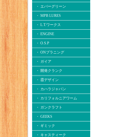
・ エバーグリーン
・ MPB LURES
・ L.T.ワークス
・ ENGINE
・ O.S.P
・ ONプラニング
・ ガイア
・ 開発クランク
・ 霞デザイン
・ カハラジャパン
・ カリフォルニアワーム
・ ガンクラフト
・ GEEKS
・ ギミック
・ キャスティーク