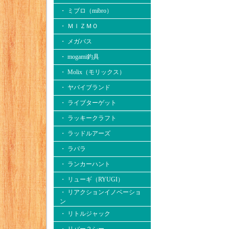
・ ミブロ（mibro）
・ ＭＩＺＭＯ
・ メガバス
・ mogami釣具
・ Molix（モリックス）
・ ヤバイブランド
・ ライブターゲット
・ ラッキークラフト
・ ラッドルアーズ
・ ラパラ
・ ランカーハント
・ リューギ（RYUGI）
・ リアクションイノベーショ
ン
・ リトルジャック