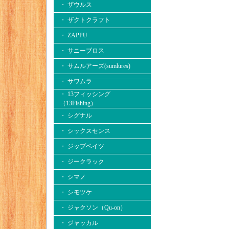
・ ザウルス
・ ザクトクラフト
・ ZAPPU
・ サニーブロス
・ サムルアーズ(sumlures)
・ サワムラ
・ 13フィッシング
（13Fishing）
・ シグナル
・ シックスセンス
・ ジップベイツ
・ ジークラック
・ シマノ
・ シモツケ
・ ジャクソン（Qu-on）
・ ジャッカル