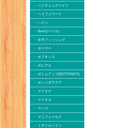
・ ペイチェックベイツ
・ ペイフォワード
・ へドン
・ BeveL(ベベル)
・ 弁天フィッシング
・ ボーマー
・ ホプキンス
・ ボレアス
・ ボトムアップ(BOTTOMUP)
・ ボンバダアグア
・ マドタチ
・ マドネス
・ マーズ
・ マニフォールド
・ ミサイルベイツ