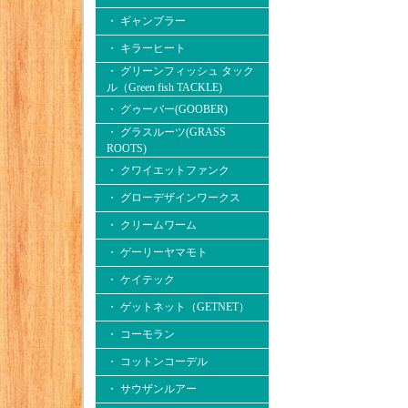
・ ギャンブラー
・ キラーヒート
・ グリーンフィッシュ タック
ル（Green fish TACKLE)
・ グゥーバー(GOOBER)
・ グラスルーツ(GRASS
ROOTS)
・ クワイエットファンク
・ グローデザインワークス
・ クリームワーム
・ ゲーリーヤマモト
・ ケイテック
・ ゲットネット（GETNET）
・ コーモラン
・ コットンコーデル
・ サウザンルアー