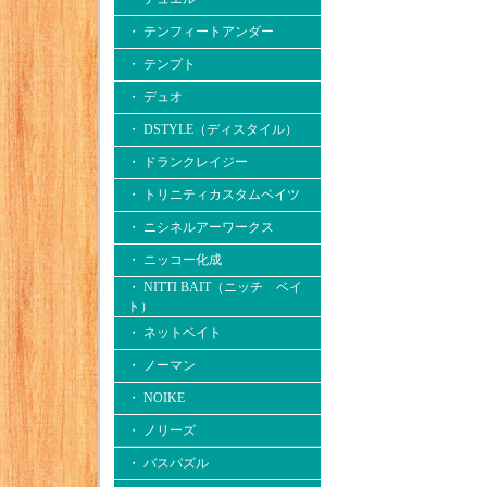
・ テンフィートアンダー
・ テンプト
・ デュオ
・ DSTYLE（ディスタイル）
・ ドランクレイジー
・ トリニティカスタムベイツ
・ ニシネルアーワークス
・ ニッコー化成
・ NITTI BAIT（ニッチ ベイ
ト）
・ ネットベイト
・ ノーマン
・ NOIKE
・ ノリーズ
・ バスパズル