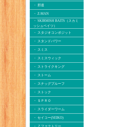
・ 邪道
・ Z-MAN
・ SKIRMISH BAITS（スカミ
ッシュベイツ）
・ スタジオコンポジット
・ スタンドパワー
・ スミス
・ スミスウィック
・ ストライクキング
・ ストーム
・ スナッグプルーフ
・ ストック
・ ＳＰＲＯ
・ スライダーワーム
・ セイコー(SEIKO)
・ Ｚファクトリー