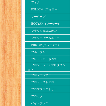
・ フィナ
・ FOLLOW（フォロー）
・ フーターズ
・ BOOYAH（ブーヤー）
・ フラッシュユニオン
・ ブラッディサムルアー
・ BRUTUS(ブルータス)
・ ブルーブルー
・ フレッドアーボガスト
・ フロントラインプロダクシ
ョン
・ プロフェッサー
・ プロジェクトゼロ
・ プロズファクトリー
・ フロッグ
・ ベイトブレス