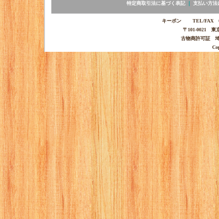
特定商取引法に基づく表記
｜
支払い方法
キーポン TEL/FAX 03-
〒101-0021 
古物商許可証 埼玉
Co