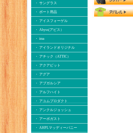
・ サングラス
・ ボート用品
・ アイスフォーゲル
・ Abyss(アビス）
・ ima
・ アイランドオリジナル
・ アチック（ATTIC）
・ アクアビット
・ アグア
・ アブガルシア
・ アルフハイト
・ アユムプロダクト
・ アンクルジョッシュ
・ アーボガスト
・ AHPLマッディーバニー