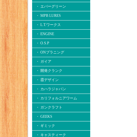
・ エバーグリーン
・ MPB LURES
・ L.T.ワークス
・ ENGINE
・ O.S.P
・ ONプラニング
・ ガイア
・ 開発クランク
・ 霞デザイン
・ カハラジャパン
・ カリフォルニアワーム
・ ガンクラフト
・ GEEKS
・ ギミック
・ キャスティーク