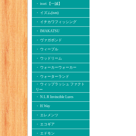
・ issei 【一誠】
・ イズム(ism)
・ イチカワフィッシング
・ IMAKATSU
・ ヴァガボンド
・ ウィーブル
・ ウッドリーム
・ ウォーカーウォーカー
・ ウォーターランド
・ ウィップラッシュ ファクト
リー
・ N.L.R Invincible Lures
・ H.Way
・ エレメンツ
・ エコギア
・ エドモン