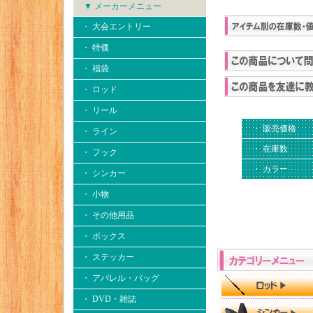
▼ メーカーメニュー
・ 大会エントリー
・ 特価
・ 福袋
・ ロッド
・ リール
・ 販売価格
・ ライン
・ 在庫数
・ フック
・ カラー
・ シンカー
・ 小物
・ その他用品
・ ボックス
・ ステッカー
・ アパレル・バッグ
・ DVD・雑誌