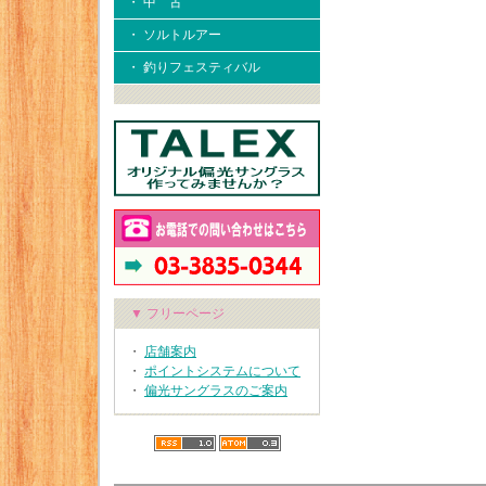
・ 中 古
・ ソルトルアー
・ 釣りフェスティバル
▼ フリーページ
・
店舗案内
・
ポイントシステムについて
・
偏光サングラスのご案内