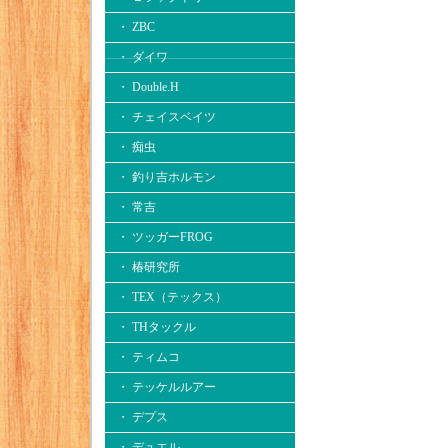
・ ZBC
・ ダイワ
・ Double.H
・ チェイスベイツ
・ 痴虫
・ 釣り吉ホルモン
・ 常吉
・ ツッガーFROG
・ 椿研究所
・ TEX（テックス）
・ THタックル
・ ティムコ
・ テッケルルアー
・ デプス
・ デュエル