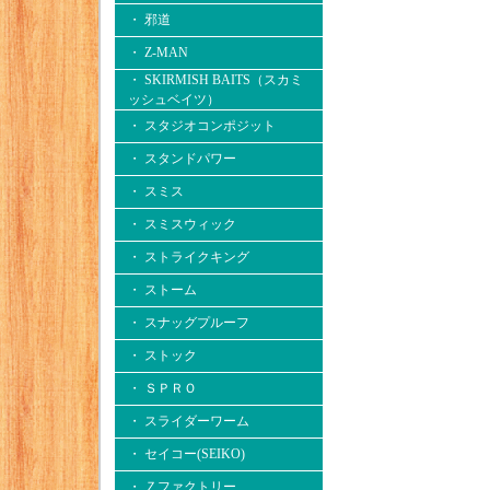
・ 邪道
・ Z-MAN
・ SKIRMISH BAITS（スカミ
ッシュベイツ）
・ スタジオコンポジット
・ スタンドパワー
・ スミス
・ スミスウィック
・ ストライクキング
・ ストーム
・ スナッグプルーフ
・ ストック
・ ＳＰＲＯ
・ スライダーワーム
・ セイコー(SEIKO)
・ Ｚファクトリー