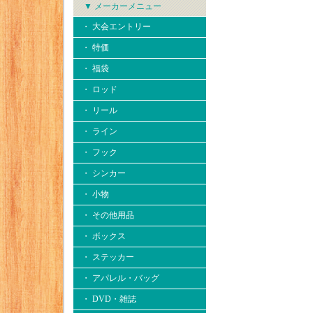
▼ メーカーメニュー
・ 大会エントリー
・ 特価
・ 福袋
・ ロッド
・ リール
・ ライン
・ フック
・ シンカー
・ 小物
・ その他用品
・ ボックス
・ ステッカー
・ アパレル・バッグ
・ DVD・雑誌