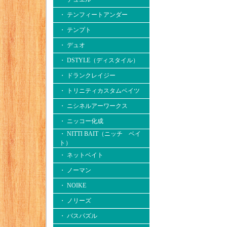
・ テンフィートアンダー
・ テンプト
・ デュオ
・ DSTYLE（ディスタイル）
・ ドランクレイジー
・ トリニティカスタムベイツ
・ ニシネルアーワークス
・ ニッコー化成
・ NITTI BAIT（ニッチ ベイ
ト）
・ ネットベイト
・ ノーマン
・ NOIKE
・ ノリーズ
・ バスパズル