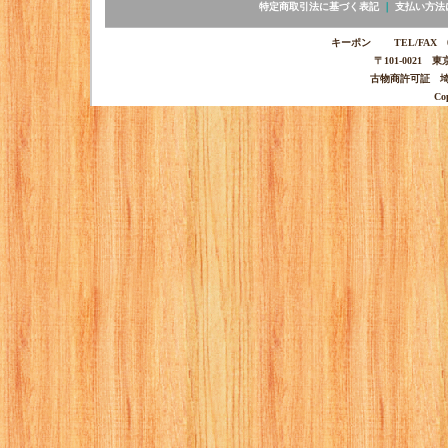
特定商取引法に基づく表記
｜
支払い方法
キーポン TEL/FAX 03-
〒101-0021 
古物商許可証 埼玉
Co