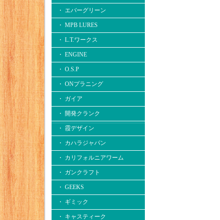
・ エバーグリーン
・ MPB LURES
・ L.T.ワークス
・ ENGINE
・ O.S.P
・ ONプラニング
・ ガイア
・ 開発クランク
・ 霞デザイン
・ カハラジャパン
・ カリフォルニアワーム
・ ガンクラフト
・ GEEKS
・ ギミック
・ キャスティーク