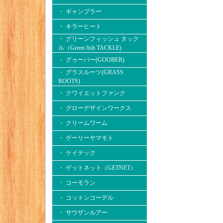
・ ギャンブラー
・ キラーヒート
・ グリーンフィッシュ タック
ル（Green fish TACKLE)
・ グゥーバー(GOOBER)
・ グラスルーツ(GRASS
ROOTS)
・ クワイエットファンク
・ グローデザインワークス
・ クリームワーム
・ ゲーリーヤマモト
・ ケイテック
・ ゲットネット（GETNET）
・ コーモラン
・ コットンコーデル
・ サウザンルアー