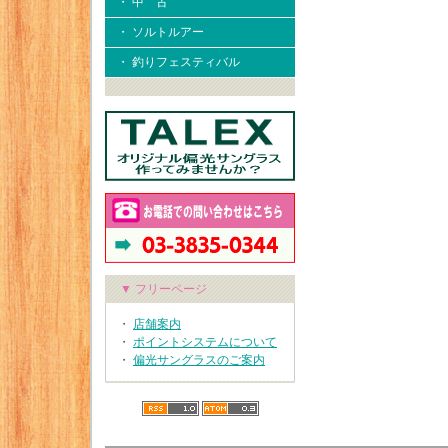
・ 中 古
・ ソルトルアー
・ 釣りフェスティバル
▼ フリーページ
・
店舗案内
・
ポイントシステムについて
・
偏光サングラスのご案内