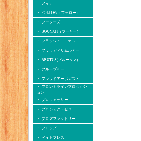
・ フィナ
・ FOLLOW（フォロー）
・ フーターズ
・ BOOYAH（ブーヤー）
・ フラッシュユニオン
・ ブラッディサムルアー
・ BRUTUS(ブルータス)
・ ブルーブルー
・ フレッドアーボガスト
・ フロントラインプロダクシ
ョン
・ プロフェッサー
・ プロジェクトゼロ
・ プロズファクトリー
・ フロッグ
・ ベイトブレス