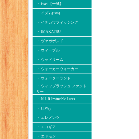
・ issei 【一誠】
・ イズム(ism)
・ イチカワフィッシング
・ IMAKATSU
・ ヴァガボンド
・ ウィーブル
・ ウッドリーム
・ ウォーカーウォーカー
・ ウォーターランド
・ ウィップラッシュ ファクト
リー
・ N.L.R Invincible Lures
・ H.Way
・ エレメンツ
・ エコギア
・ エドモン