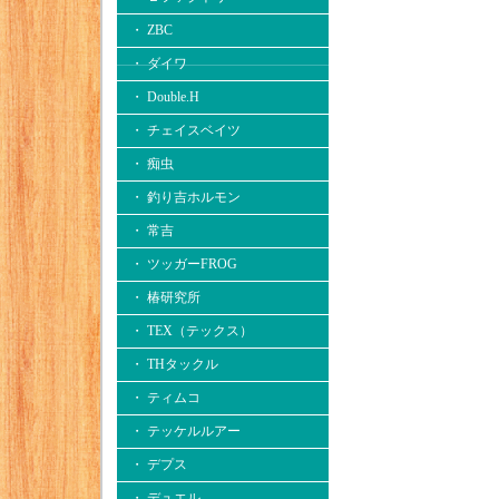
・ ZBC
・ ダイワ
・ Double.H
・ チェイスベイツ
・ 痴虫
・ 釣り吉ホルモン
・ 常吉
・ ツッガーFROG
・ 椿研究所
・ TEX（テックス）
・ THタックル
・ ティムコ
・ テッケルルアー
・ デプス
・ デュエル