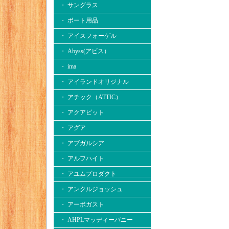
・ サングラス
・ ボート用品
・ アイスフォーゲル
・ Abyss(アビス）
・ ima
・ アイランドオリジナル
・ アチック（ATTIC）
・ アクアビット
・ アグア
・ アブガルシア
・ アルフハイト
・ アユムプロダクト
・ アンクルジョッシュ
・ アーボガスト
・ AHPLマッディーバニー