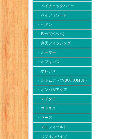
・ ペイチェックベイツ
・ ペイフォワード
・ へドン
・ BeveL(ベベル)
・ 弁天フィッシング
・ ボーマー
・ ホプキンス
・ ボレアス
・ ボトムアップ(BOTTOMUP)
・ ボンバダアグア
・ マドタチ
・ マドネス
・ マーズ
・ マニフォールド
・ ミサイルベイツ