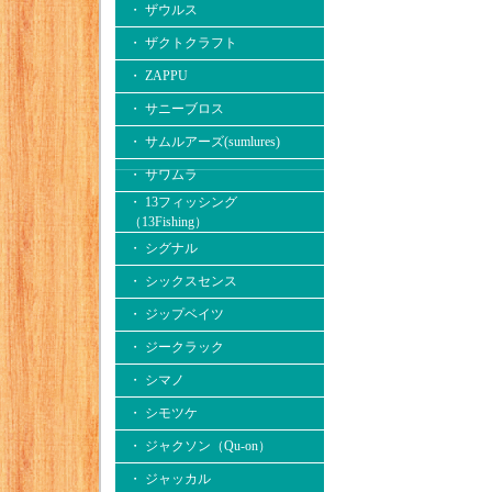
・ ザウルス
・ ザクトクラフト
・ ZAPPU
・ サニーブロス
・ サムルアーズ(sumlures)
・ サワムラ
・ 13フィッシング
（13Fishing）
・ シグナル
・ シックスセンス
・ ジップベイツ
・ ジークラック
・ シマノ
・ シモツケ
・ ジャクソン（Qu-on）
・ ジャッカル