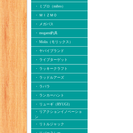
・ ミブロ（mibro）
・ ＭＩＺＭＯ
・ メガバス
・ mogami釣具
・ Molix（モリックス）
・ ヤバイブランド
・ ライブターゲット
・ ラッキークラフト
・ ラッドルアーズ
・ ラパラ
・ ランカーハント
・ リューギ（RYUGI）
・ リアクションイノベーショ
ン
・ リトルジャック