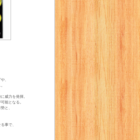
グや、
ス。
。
時に威力を発揮。
が可能となる。
姿勢と、
せる事で、