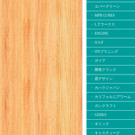
・ エバーグリーン
・ MPB LURES
・ L.T.ワークス
・ ENGINE
・ O.S.P
・ ONプラニング
・ ガイア
・ 開発クランク
・ 霞デザイン
・ カハラジャパン
・ カリフォルニアワーム
・ ガンクラフト
・ GEEKS
・ ギミック
・ キャスティーク