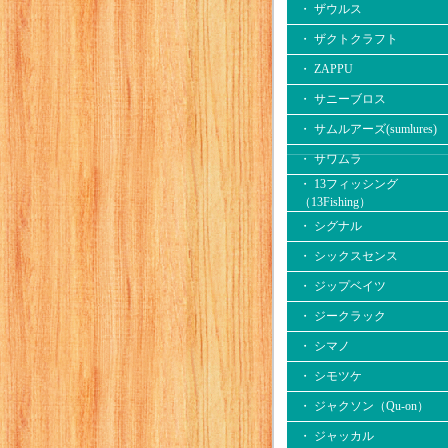
・ ザウルス
・ ザクトクラフト
・ ZAPPU
・ サニーブロス
・ サムルアーズ(sumlures)
・ サワムラ
・ 13フィッシング
（13Fishing）
・ シグナル
・ シックスセンス
・ ジップベイツ
・ ジークラック
・ シマノ
・ シモツケ
・ ジャクソン（Qu-on）
・ ジャッカル