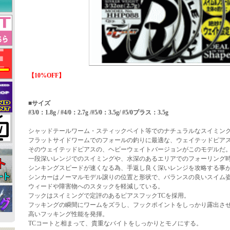
【10%OFF】
■サイズ
#3/0：1.8g / #4/0：2.7g /#5/0：3.5g/ #5/0プラス：3.5g
シャッドテールワーム・スティックベイト等でのナチュラルなスイミン
フラットサイドワームでのフォールの釣りに最適な、ウェイテッドピア
そのウェイテッドピアスの、ヘビーウェイトバージョンがこのモデルだ
一段深いレンジでのスイミングや、水深のあるエリアでのフォーリング
シンキングスピードが速くなる為、手返し良く深いレンジを攻略する事
シンカーはノーマルモデル譲りの位置と形状で、バランスの良いスイム
ウィードや障害物へのスタックを軽減している。
フックはスイミングで定評のあるピアスフックTCを採用。
フッキングの瞬間にワームをズラし、フックポイントをしっかり露出さ
高いフッキング性能を発揮。
TCコートと相まって、貴重なバイトをしっかりとモノにする。