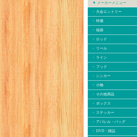
▼ メーカーメニュー
・ 大会エントリー
・ 特価
・ 福袋
・ ロッド
・ リール
・ ライン
・ フック
・ シンカー
・ 小物
・ その他用品
・ ボックス
・ ステッカー
・ アパレル・バッグ
・ DVD・雑誌