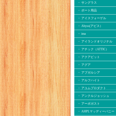
・ サングラス
・ ボート用品
・ アイスフォーゲル
・ Abyss(アビス）
・ ima
・ アイランドオリジナル
・ アチック（ATTIC）
・ アクアビット
・ アグア
・ アブガルシア
・ アルフハイト
・ アユムプロダクト
・ アンクルジョッシュ
・ アーボガスト
・ AHPLマッディーバニー