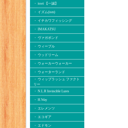
・ issei 【一誠】
・ イズム(ism)
・ イチカワフィッシング
・ IMAKATSU
・ ヴァガボンド
・ ウィーブル
・ ウッドリーム
・ ウォーカーウォーカー
・ ウォーターランド
・ ウィップラッシュ ファクト
リー
・ N.L.R Invincible Lures
・ H.Way
・ エレメンツ
・ エコギア
・ エドモン