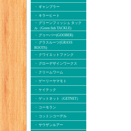
・ ギャンブラー
・ キラーヒート
・ グリーンフィッシュ タック
ル（Green fish TACKLE)
・ グゥーバー(GOOBER)
・ グラスルーツ(GRASS
ROOTS)
・ クワイエットファンク
・ グローデザインワークス
・ クリームワーム
・ ゲーリーヤマモト
・ ケイテック
・ ゲットネット（GETNET）
・ コーモラン
・ コットンコーデル
・ サウザンルアー