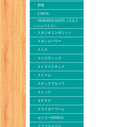
・ 邪道
・ Z-MAN
・ SKIRMISH BAITS（スカミ
ッシュベイツ）
・ スタジオコンポジット
・ スタンドパワー
・ スミス
・ スミスウィック
・ ストライクキング
・ ストーム
・ スナッグプルーフ
・ ストック
・ ＳＰＲＯ
・ スライダーワーム
・ セイコー(SEIKO)
・ Ｚファクトリー