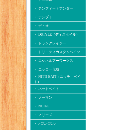
・ テンフィートアンダー
・ テンプト
・ デュオ
・ DSTYLE（ディスタイル）
・ ドランクレイジー
・ トリニティカスタムベイツ
・ ニシネルアーワークス
・ ニッコー化成
・ NITTI BAIT（ニッチ ベイ
ト）
・ ネットベイト
・ ノーマン
・ NOIKE
・ ノリーズ
・ バスパズル