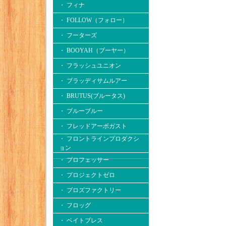
・ フィナ
・ FOLLOW（フォロー）
・ フーターズ
・ BOOYAH（ブーヤー）
・ フラッシュユニオン
・ ブラッディサムルアー
・ BRUTUS(ブルータス)
・ ブルーブルー
・ フレッドアーボガスト
・ フロントラインプロダクシ
ョン
・ プロフェッサー
・ プロジェクトゼロ
・ プロズファクトリー
・ フロッグ
・ ベイトブレス