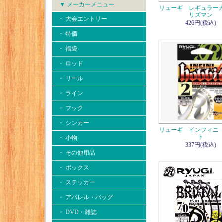
▼ メーカーメニュー
リューギ レギュラー
リズマン
・ 大会エントリー
426円(税込)
・ 特価
・ 福袋
・ ロッド
・ リール
・ ライン
・ フック
・ シンカー
リューギ インフィニ
ト
・ 小物
337円(税込)
・ その他用品
・ ボックス
・ ステッカー
・ アパレル・バッグ
・ DVD・雑誌