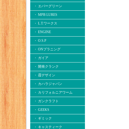
・ エバーグリーン
・ MPB LURES
・ L.T.ワークス
・ ENGINE
・ O.S.P
・ ONプラニング
・ ガイア
・ 開発クランク
・ 霞デザイン
・ カハラジャパン
・ カリフォルニアワーム
・ ガンクラフト
・ GEEKS
・ ギミック
・ キャスティーク