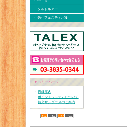
・ 中 古
・ ソルトルアー
・ 釣りフェスティバル
▼ フリーページ
・
店舗案内
・
ポイントシステムについて
・
偏光サングラスのご案内