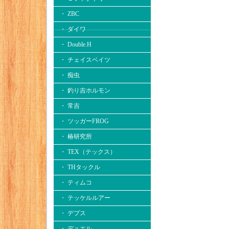
・ ZBC
・ ダイワ
・ Double.H
・ チェイスベイツ
・ 痴虫
・ 釣り吉ホルモン
・ 常吉
・ ツッガーFROG
・ 椿研究所
・ TEX（テックス）
・ THタックル
・ ティムコ
・ テッケルルアー
・ デプス
・ デュエル