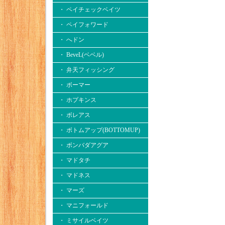
・ ペイチェックベイツ
・ ペイフォワード
・ へドン
・ BeveL(ベベル)
・ 弁天フィッシング
・ ボーマー
・ ホプキンス
・ ボレアス
・ ボトムアップ(BOTTOMUP)
・ ボンバダアグア
・ マドタチ
・ マドネス
・ マーズ
・ マニフォールド
・ ミサイルベイツ