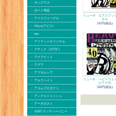
・ サングラス
・ ボート用品
リューギ ピアスフッ
・ アイスフォーゲル
タル
545円(税込)
・ Abyss(アビス）
・ ima
・ アイランドオリジナル
・ アチック（ATTIC）
・ アクアビット
・ アグア
・ アブガルシア
リューギ ヘビーウェ
・ アルフハイト
ピアスTC
584円(税込)
・ アユムプロダクト
・ アンクルジョッシュ
・ アーボガスト
・ AHPLマッディーバニー