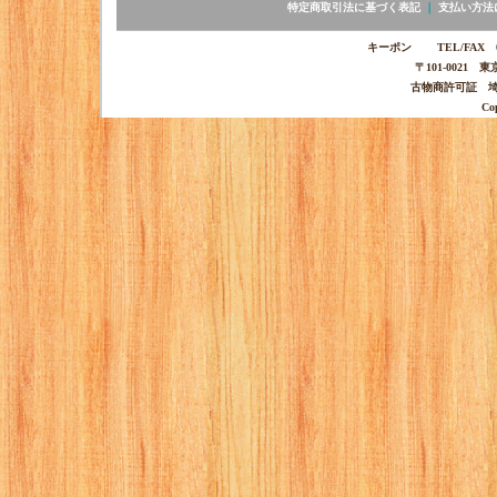
特定商取引法に基づく表記
｜
支払い方法
キーポン TEL/FAX 03-
〒101-0021 
古物商許可証 埼玉
Co