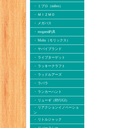
・ ミブロ（mibro）
・ ＭＩＺＭＯ
・ メガバス
・ mogami釣具
・ Molix（モリックス）
・ ヤバイブランド
・ ライブターゲット
・ ラッキークラフト
・ ラッドルアーズ
・ ラパラ
・ ランカーハント
・ リューギ（RYUGI）
・ リアクションイノベーショ
ン
・ リトルジャック