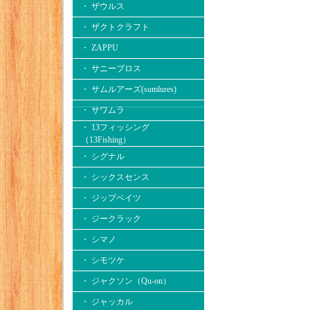
・ ザウルス
・ ザクトクラフト
・ ZAPPU
・ サニーブロス
・ サムルアーズ(sumlures)
・ サワムラ
・ 13フィッシング
（13Fishing）
・ シグナル
・ シックスセンス
・ ジップベイツ
・ ジークラック
・ シマノ
・ シモツケ
・ ジャクソン（Qu-on）
・ ジャッカル