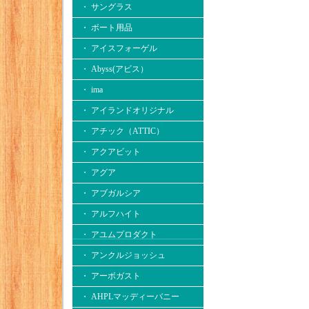
・ サングラス
・ ボート用品
・ アイスフォーゲル
・ Abyss(アビス）
・ ima
・ アイランドオリジナル
・ アチック（ATTIC）
・ アクアビット
・ アグア
・ アブガルシア
・ アルフハイト
・ アユムプロダクト
・ アンクルジョッシュ
・ アーボガスト
・ AHPLマッディーバニー