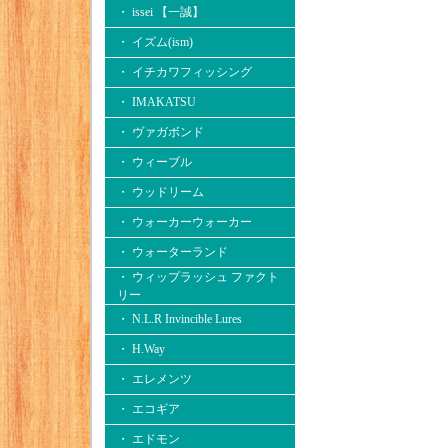
・ issei 【一誠】
・ イズム(ism)
・ イチカワフィッシング
・ IMAKATSU
・ ヴァガボンド
・ ウィーブル
・ ウッドリーム
・ ウォーカーウォーカー
・ ウォーターランド
・ ウィップラッシュ ファクト
リー
・ N.L.R Invincible Lures
・ H.Way
・ エレメンツ
・ エコギア
・ エドモン