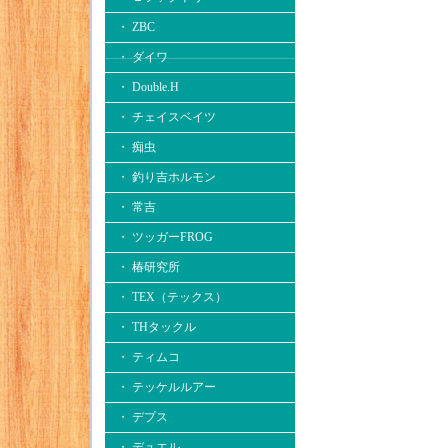
・ ZBC
・ ダイワ
・ Double.H
・ チェイスベイツ
・ 痴虫
・ 釣り吉ホルモン
・ 常吉
・ ツッガーFROG
・ 椿研究所
・ TEX（テックス）
・ THタックル
・ ティムコ
・ テッケルルアー
・ デプス
・ デュエル