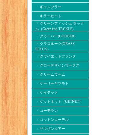
・ ギャンブラー
・ キラーヒート
・ グリーンフィッシュ タック
ル（Green fish TACKLE)
・ グゥーバー(GOOBER)
・ グラスルーツ(GRASS
ROOTS)
・ クワイエットファンク
・ グローデザインワークス
・ クリームワーム
・ ゲーリーヤマモト
・ ケイテック
・ ゲットネット（GETNET）
・ コーモラン
・ コットンコーデル
・ サウザンルアー