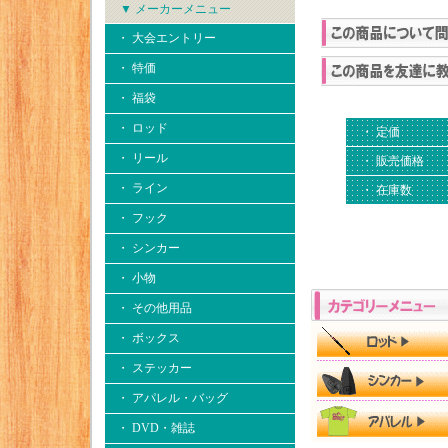
▼ メーカーメニュー
・ 大会エントリー
・ 特価
・ 福袋
・ ロッド
・ 定価
・ リール
・ 販売価格
・ ライン
・ 在庫数
・ フック
・ シンカー
・ 小物
・ その他用品
・ ボックス
・ ステッカー
・ アパレル・バッグ
・ DVD・雑誌