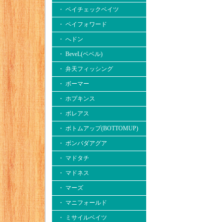
・ ペイチェックベイツ
・ ペイフォワード
・ へドン
・ BeveL(ベベル)
・ 弁天フィッシング
・ ボーマー
・ ホプキンス
・ ボレアス
・ ボトムアップ(BOTTOMUP)
・ ボンバダアグア
・ マドタチ
・ マドネス
・ マーズ
・ マニフォールド
・ ミサイルベイツ