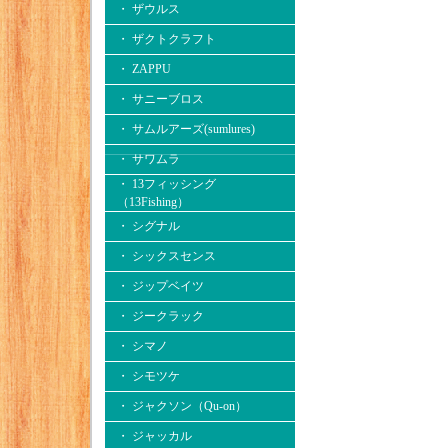
・ ザウルス
・ ザクトクラフト
・ ZAPPU
・ サニーブロス
・ サムルアーズ(sumlures)
・ サワムラ
・ 13フィッシング
（13Fishing）
・ シグナル
・ シックスセンス
・ ジップベイツ
・ ジークラック
・ シマノ
・ シモツケ
・ ジャクソン（Qu-on）
・ ジャッカル