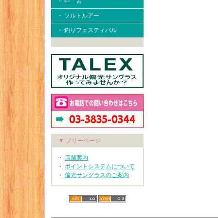
・ 中 古
・ ソルトルアー
・ 釣りフェスティバル
▼ フリーページ
・
店舗案内
・
ポイントシステムについて
・
偏光サングラスのご案内