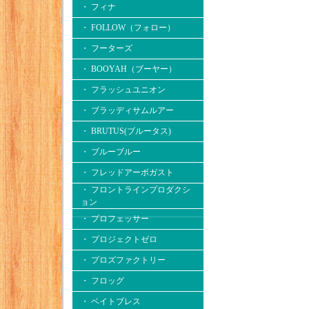
・ フィナ
・ FOLLOW（フォロー）
・ フーターズ
・ BOOYAH（ブーヤー）
・ フラッシュユニオン
・ ブラッディサムルアー
・ BRUTUS(ブルータス)
・ ブルーブルー
・ フレッドアーボガスト
・ フロントラインプロダクシ
ョン
・ プロフェッサー
・ プロジェクトゼロ
・ プロズファクトリー
・ フロッグ
・ ベイトブレス