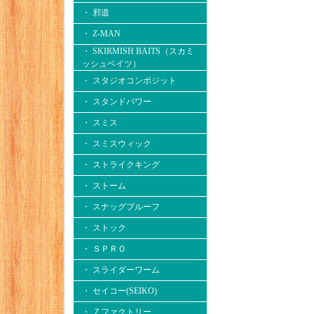
・ 邪道
・ Z-MAN
・ SKIRMISH BAITS（スカミ
ッシュベイツ）
・ スタジオコンポジット
・ スタンドパワー
・ スミス
・ スミスウィック
・ ストライクキング
・ ストーム
・ スナッグプルーフ
・ ストック
・ ＳＰＲＯ
・ スライダーワーム
・ セイコー(SEIKO)
・ Ｚファクトリー