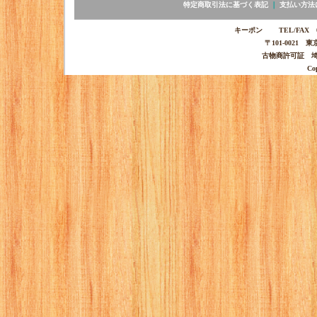
特定商取引法に基づく表記
｜
支払い方法
キーポン TEL/FAX 03-
〒101-0021 
古物商許可証 埼玉
Co