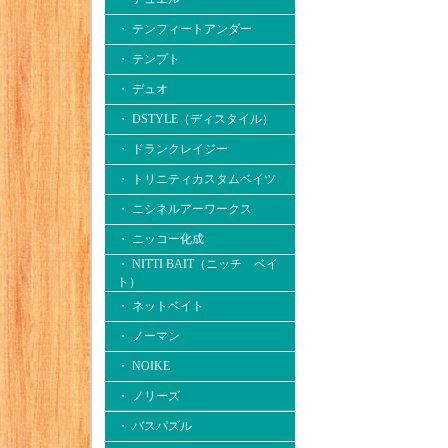
・ テンフィートアンダー
・ テンプト
・ デュオ
・ DSTYLE（ディスタイル）
・ ドランクレイジー
・ トリニティカスタムベイツ
・ ニシネルアーワークス
・ ニッコー化成
・ NITTI BAIT（ニッチ ベイ
ト）
・ ネットベイト
・ ノーマン
・ NOIKE
・ ノリーズ
・ バスパズル