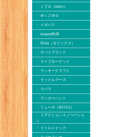
・ ミブロ（mibro）
・ ＭＩＺＭＯ
・ メガバス
・ mogami釣具
・ Molix（モリックス）
・ ヤバイブランド
・ ライブターゲット
・ ラッキークラフト
・ ラッドルアーズ
・ ラパラ
・ ランカーハント
・ リューギ（RYUGI）
・ リアクションイノベーショ
ン
・ リトルジャック