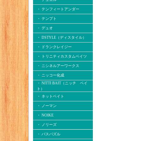
・ テンフィートアンダー
・ テンプト
・ デュオ
・ DSTYLE（ディスタイル）
・ ドランクレイジー
・ トリニティカスタムベイツ
・ ニシネルアーワークス
・ ニッコー化成
・ NITTI BAIT（ニッチ ベイ
ト）
・ ネットベイト
・ ノーマン
・ NOIKE
・ ノリーズ
・ バスパズル