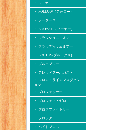
・ フィナ
・ FOLLOW（フォロー）
・ フーターズ
・ BOOYAH（ブーヤー）
・ フラッシュユニオン
・ ブラッディサムルアー
・ BRUTUS(ブルータス)
・ ブルーブルー
・ フレッドアーボガスト
・ フロントラインプロダクシ
ョン
・ プロフェッサー
・ プロジェクトゼロ
・ プロズファクトリー
・ フロッグ
・ ベイトブレス