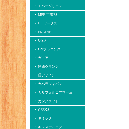
・ エバーグリーン
・ MPB LURES
・ L.T.ワークス
・ ENGINE
・ O.S.P
・ ONプラニング
・ ガイア
・ 開発クランク
・ 霞デザイン
・ カハラジャパン
・ カリフォルニアワーム
・ ガンクラフト
・ GEEKS
・ ギミック
・ キャスティーク