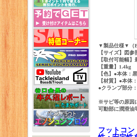
▼製品仕様▼（
【サイズ】図参
【取付可能幅】最
【重量】1.4kg
【色】●本体：
【材質】●本体
●クランプ部分
※サビ等の原因
可動部に潤滑油
フットコン