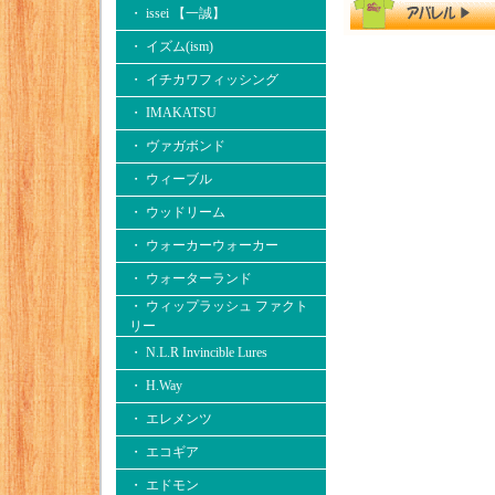
・ issei 【一誠】
・ イズム(ism)
・ イチカワフィッシング
・ IMAKATSU
・ ヴァガボンド
・ ウィーブル
・ ウッドリーム
・ ウォーカーウォーカー
・ ウォーターランド
・ ウィップラッシュ ファクト
リー
・ N.L.R Invincible Lures
・ H.Way
・ エレメンツ
・ エコギア
・ エドモン