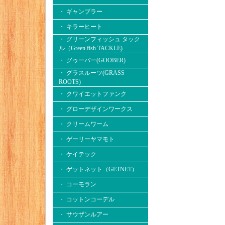
・ ギャンブラー
・ キラーヒート
・ グリーンフィッシュ タック
ル（Green fish TACKLE)
・ グゥーバー(GOOBER)
・ グラスルーツ(GRASS
ROOTS)
・ クワイエットファンク
・ グローデザインワークス
・ クリームワーム
・ ゲーリーヤマモト
・ ケイテック
・ ゲットネット（GETNET）
・ コーモラン
・ コットンコーデル
・ サウザンルアー