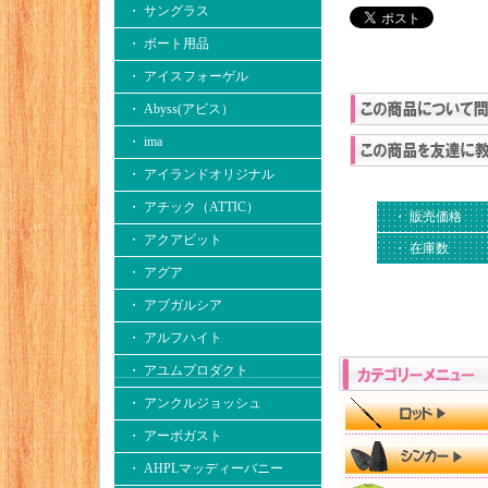
・ サングラス
・ ボート用品
・ アイスフォーゲル
・ Abyss(アビス）
・ ima
・ アイランドオリジナル
・ アチック（ATTIC）
・ 販売価格
・ アクアビット
・ 在庫数
・ アグア
・ アブガルシア
・ アルフハイト
・ アユムプロダクト
・ アンクルジョッシュ
・ アーボガスト
・ AHPLマッディーバニー