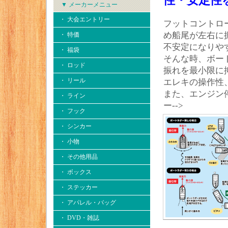
性・安定性
▼ メーカーメニュー
・ 大会エントリー
フットコントロ
め船尾が左右に
・ 特価
不安定になりや
・ 福袋
そんな時、ボー
・ ロッド
振れを最小限に
・ リール
エレキの操作性
また、エンジン
・ ライン
ー-->
・ フック
・ シンカー
・ 小物
・ その他用品
・ ボックス
・ ステッカー
・ アパレル・バッグ
・ DVD・雑誌