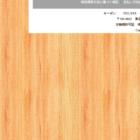
特定商取引法に基づく表記
｜
支払い方法
キーポン TEL/FAX 03-
〒101-0021 
古物商許可証 埼玉
Co