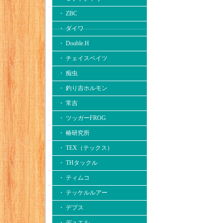
・ ZBC
・ ダイワ
・ Double.H
・ チェイスベイツ
・ 痴虫
・ 釣り吉ホルモン
・ 常吉
・ ツッガーFROG
・ 椿研究所
・ TEX（テックス）
・ THタックル
・ ティムコ
・ テッケルルアー
・ デプス
・ デュエル