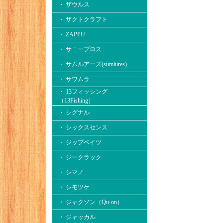
・ ザウルス
・ ザクトクラフト
・ ZAPPU
・ サニーブロス
・ サムルアーズ(sumlures)
・ サワムラ
・ 13フィッシング
（13Fishing）
・ シグナル
・ シックスセンス
・ ジップベイツ
・ ジークラック
・ シマノ
・ シモツケ
・ ジャクソン（Qu-on）
・ ジャッカル