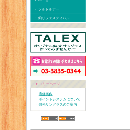
・ 中 古
・ ソルトルアー
・ 釣りフェスティバル
▼ フリーページ
・
店舗案内
・
ポイントシステムについて
・
偏光サングラスのご案内