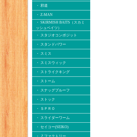
・ 邪道
・ Z-MAN
・ SKIRMISH BAITS（スカミ
ッシュベイツ）
・ スタジオコンポジット
・ スタンドパワー
・ スミス
・ スミスウィック
・ ストライクキング
・ ストーム
・ スナッグプルーフ
・ ストック
・ ＳＰＲＯ
・ スライダーワーム
・ セイコー(SEIKO)
・ Ｚファクトリー