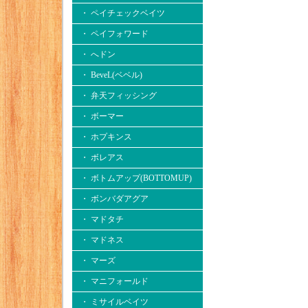
・ ペイチェックベイツ
・ ペイフォワード
・ へドン
・ BeveL(ベベル)
・ 弁天フィッシング
・ ボーマー
・ ホプキンス
・ ボレアス
・ ボトムアップ(BOTTOMUP)
・ ボンバダアグア
・ マドタチ
・ マドネス
・ マーズ
・ マニフォールド
・ ミサイルベイツ