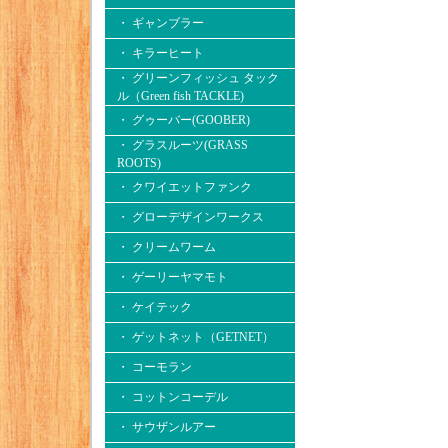
・ ギャンブラー
・ キラーヒート
・ グリーンフィッシュ タック
ル（Green fish TACKLE)
・ グゥーバー(GOOBER)
・ グラスルーツ(GRASS
ROOTS)
・ クワイエットファンク
・ グローデザインワークス
・ クリームワーム
・ ゲーリーヤマモト
・ ケイテック
・ ゲットネット（GETNET）
・ コーモラン
・ コットンコーデル
・ サウザンルアー