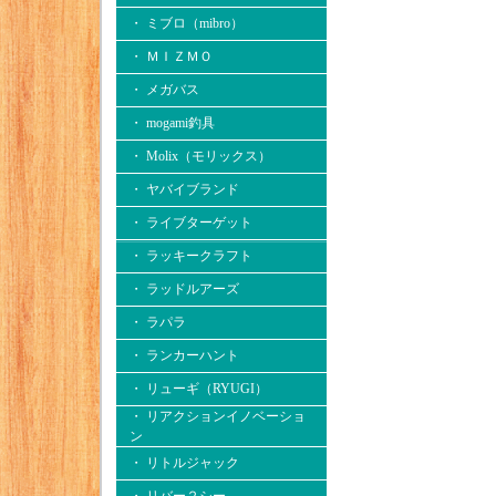
・ ミブロ（mibro）
・ ＭＩＺＭＯ
・ メガバス
・ mogami釣具
・ Molix（モリックス）
・ ヤバイブランド
・ ライブターゲット
・ ラッキークラフト
・ ラッドルアーズ
・ ラパラ
・ ランカーハント
・ リューギ（RYUGI）
・ リアクションイノベーショ
ン
・ リトルジャック