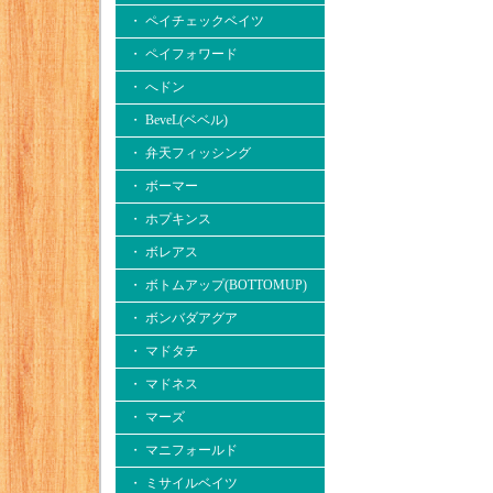
・ ペイチェックベイツ
・ ペイフォワード
・ へドン
・ BeveL(ベベル)
・ 弁天フィッシング
・ ボーマー
・ ホプキンス
・ ボレアス
・ ボトムアップ(BOTTOMUP)
・ ボンバダアグア
・ マドタチ
・ マドネス
・ マーズ
・ マニフォールド
・ ミサイルベイツ