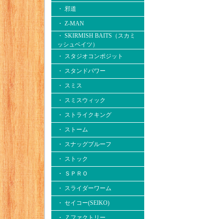
・ 邪道
・ Z-MAN
・ SKIRMISH BAITS（スカミ
ッシュベイツ）
・ スタジオコンポジット
・ スタンドパワー
・ スミス
・ スミスウィック
・ ストライクキング
・ ストーム
・ スナッグプルーフ
・ ストック
・ ＳＰＲＯ
・ スライダーワーム
・ セイコー(SEIKO)
・ Ｚファクトリー