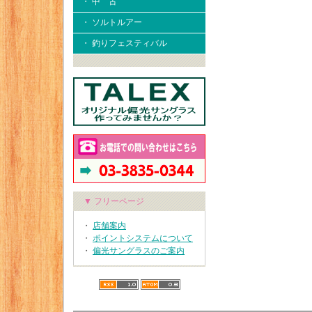
・ 中 古
・ ソルトルアー
・ 釣りフェスティバル
▼ フリーページ
・
店舗案内
・
ポイントシステムについて
・
偏光サングラスのご案内