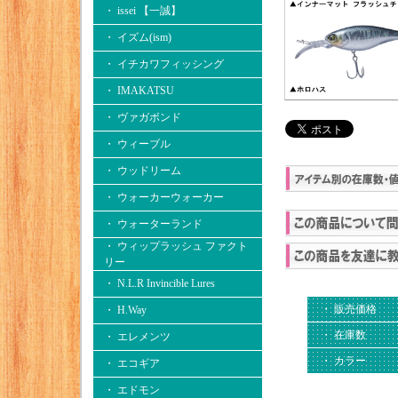
・ issei 【一誠】
・ イズム(ism)
・ イチカワフィッシング
・ IMAKATSU
・ ヴァガボンド
・ ウィーブル
・ ウッドリーム
・ ウォーカーウォーカー
・ ウォーターランド
・ ウィップラッシュ ファクト
リー
・ N.L.R Invincible Lures
・ 販売価格
・ H.Way
・ 在庫数
・ エレメンツ
・ カラー
・ エコギア
・ エドモン