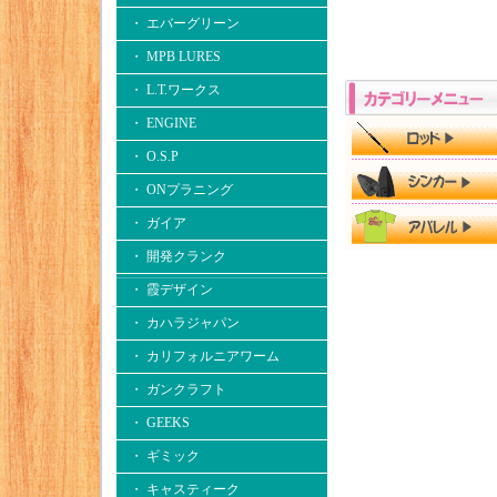
・ エバーグリーン
・ MPB LURES
・ L.T.ワークス
・ ENGINE
・ O.S.P
・ ONプラニング
・ ガイア
・ 開発クランク
・ 霞デザイン
・ カハラジャパン
・ カリフォルニアワーム
・ ガンクラフト
・ GEEKS
・ ギミック
・ キャスティーク