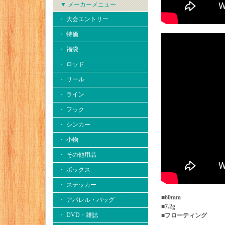
▼ メーカーメニュー
・ 大会エントリー
・ 特価
・ 福袋
・ ロッド
・ リール
・ ライン
・ フック
・ シンカー
・ 小物
・ その他用品
・ ボックス
・ ステッカー
■60mm
・ アパレル・バッグ
■7.2g
・ DVD・雑誌
■フローティング