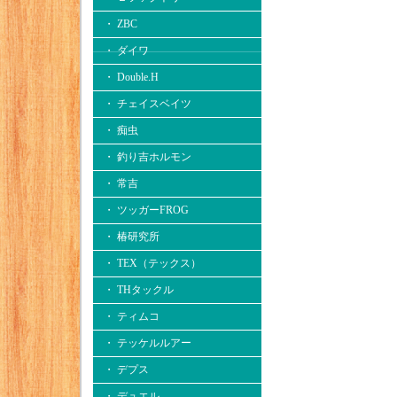
・ ZBC
・ ダイワ
・ Double.H
・ チェイスベイツ
・ 痴虫
・ 釣り吉ホルモン
・ 常吉
・ ツッガーFROG
・ 椿研究所
・ TEX（テックス）
・ THタックル
・ ティムコ
・ テッケルルアー
・ デプス
・ デュエル