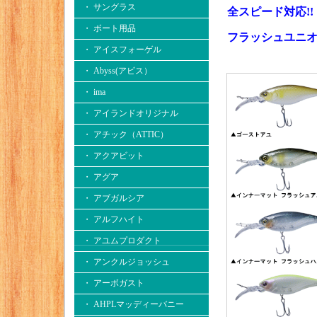
・ サングラス
全スピード対応!!
・ ボート用品
フラッシュユニオ
・ アイスフォーゲル
・ Abyss(アビス）
・ ima
・ アイランドオリジナル
・ アチック（ATTIC）
・ アクアビット
・ アグア
・ アブガルシア
・ アルフハイト
・ アユムプロダクト
・ アンクルジョッシュ
・ アーボガスト
・ AHPLマッディーバニー