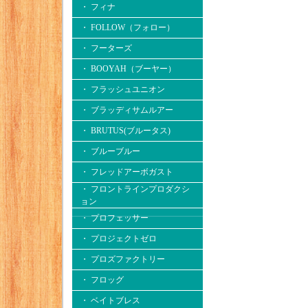
・ フィナ
・ FOLLOW（フォロー）
・ フーターズ
・ BOOYAH（ブーヤー）
・ フラッシュユニオン
・ ブラッディサムルアー
・ BRUTUS(ブルータス)
・ ブルーブルー
・ フレッドアーボガスト
・ フロントラインプロダクシ
ョン
・ プロフェッサー
・ プロジェクトゼロ
・ プロズファクトリー
・ フロッグ
・ ベイトブレス