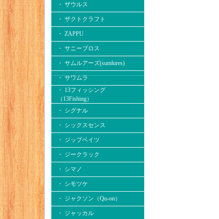
・ ザウルス
・ ザクトクラフト
・ ZAPPU
・ サニーブロス
・ サムルアーズ(sumlures)
・ サワムラ
・ 13フィッシング
（13Fishing）
・ シグナル
・ シックスセンス
・ ジップベイツ
・ ジークラック
・ シマノ
・ シモツケ
・ ジャクソン（Qu-on）
・ ジャッカル