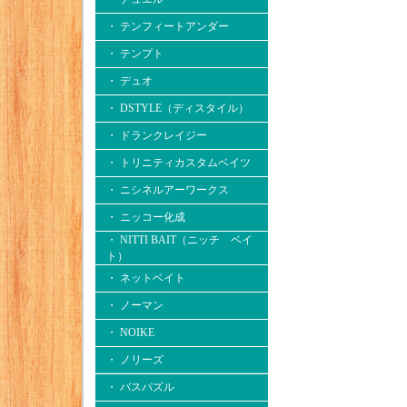
・ テンフィートアンダー
・ テンプト
・ デュオ
・ DSTYLE（ディスタイル）
・ ドランクレイジー
・ トリニティカスタムベイツ
・ ニシネルアーワークス
・ ニッコー化成
・ NITTI BAIT（ニッチ ベイ
ト）
・ ネットベイト
・ ノーマン
・ NOIKE
・ ノリーズ
・ バスパズル