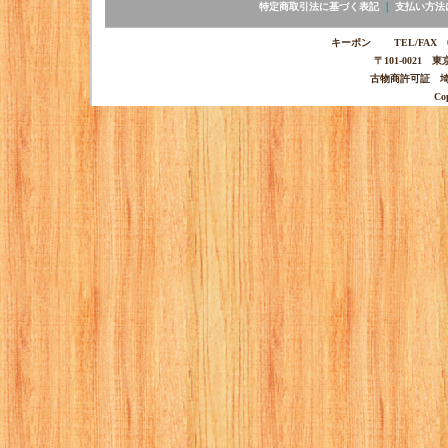
特定商取引法に基づく表記
｜
支払い方法
キーポン TEL/FAX 03-
〒101-0021 
古物商許可証 埼玉
Co