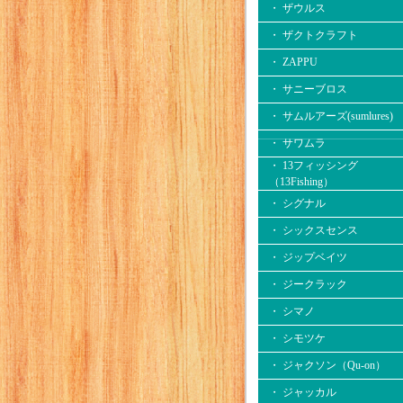
・ ザウルス
・ ザクトクラフト
・ ZAPPU
・ サニーブロス
・ サムルアーズ(sumlures)
・ サワムラ
・ 13フィッシング
（13Fishing）
・ シグナル
・ シックスセンス
・ ジップベイツ
・ ジークラック
・ シマノ
・ シモツケ
・ ジャクソン（Qu-on）
・ ジャッカル