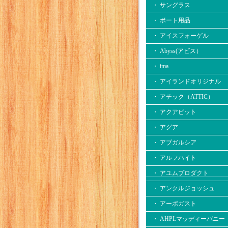
・ サングラス
・ ボート用品
・ アイスフォーゲル
・ Abyss(アビス）
・ ima
・ アイランドオリジナル
・ アチック（ATTIC）
・ アクアビット
・ アグア
・ アブガルシア
・ アルフハイト
・ アユムプロダクト
・ アンクルジョッシュ
・ アーボガスト
・ AHPLマッディーバニー