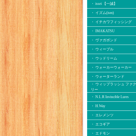
・ issei 【一誠】
・ イズム(ism)
・ イチカワフィッシング
・ IMAKATSU
・ ヴァガボンド
・ ウィーブル
・ ウッドリーム
・ ウォーカーウォーカー
・ ウォーターランド
・ ウィップラッシュ ファ
リー
・ N.L.R Invincible Lures
・ H.Way
・ エレメンツ
・ エコギア
・ エドモン