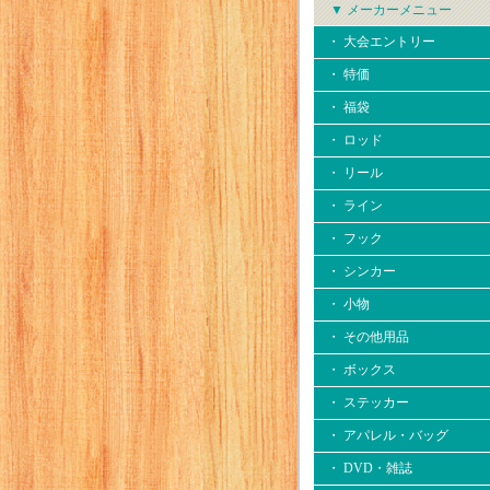
▼ メーカーメニュー
・ 大会エントリー
・ 特価
・ 福袋
・ ロッド
・ リール
・ ライン
・ フック
・ シンカー
・ 小物
・ その他用品
・ ボックス
・ ステッカー
・ アパレル・バッグ
・ DVD・雑誌