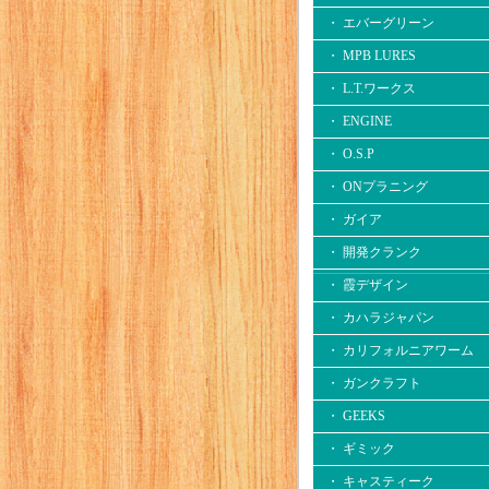
・ エバーグリーン
・ MPB LURES
・ L.T.ワークス
・ ENGINE
・ O.S.P
・ ONプラニング
・ ガイア
・ 開発クランク
・ 霞デザイン
・ カハラジャパン
・ カリフォルニアワーム
・ ガンクラフト
・ GEEKS
・ ギミック
・ キャスティーク