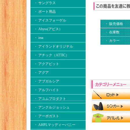
・ サングラス
・ ボート用品
・ アイスフォーゲル
・ 販売価格
・ Abyss(アビス）
・ 在庫数
・ ima
・ カラー
・ アイランドオリジナル
・ アチック（ATTIC）
・ アクアビット
・ アグア
・ アブガルシア
・ アルフハイト
・ アユムプロダクト
・ アンクルジョッシュ
・ アーボガスト
・ AHPLマッディーバニー