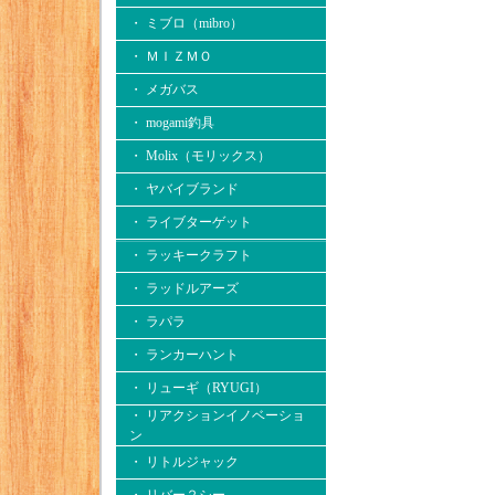
・ ミブロ（mibro）
・ ＭＩＺＭＯ
・ メガバス
・ mogami釣具
・ Molix（モリックス）
・ ヤバイブランド
・ ライブターゲット
・ ラッキークラフト
・ ラッドルアーズ
・ ラパラ
・ ランカーハント
・ リューギ（RYUGI）
・ リアクションイノベーショ
ン
・ リトルジャック