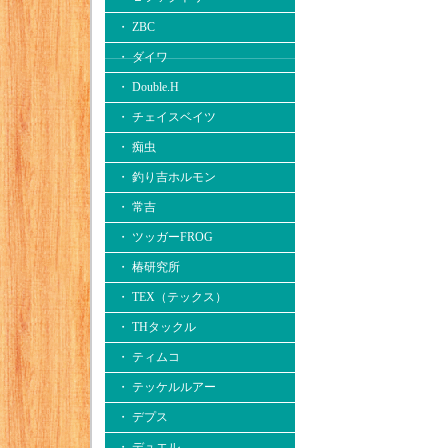
・ ZBC
・ ダイワ
・ Double.H
・ チェイスベイツ
・ 痴虫
・ 釣り吉ホルモン
・ 常吉
・ ツッガーFROG
・ 椿研究所
・ TEX（テックス）
・ THタックル
・ ティムコ
・ テッケルルアー
・ デプス
・ デュエル