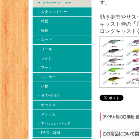
す。
▼ メーカーメニュー
・ 大会エントリー
動き姿勢やサス
・ 特価
キャスト時の「
・ 福袋
ロングキャスト
・ ロッド
・ リール
・ ライン
・ フック
・ シンカー
・ 小物
・ その他用品
・ ボックス
・ ステッカー
・ アパレル・バッグ
・ DVD・雑誌