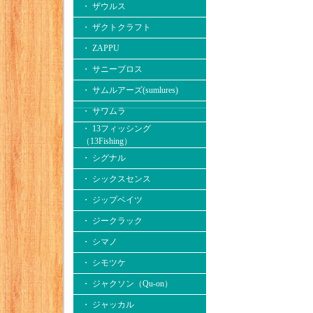
・ ザウルス
・ ザクトクラフト
・ ZAPPU
・ サニーブロス
・ サムルアーズ(sumlures)
・ サワムラ
・ 13フィッシング
（13Fishing）
・ シグナル
・ シックスセンス
・ ジップベイツ
・ ジークラック
・ シマノ
・ シモツケ
・ ジャクソン（Qu-on）
・ ジャッカル