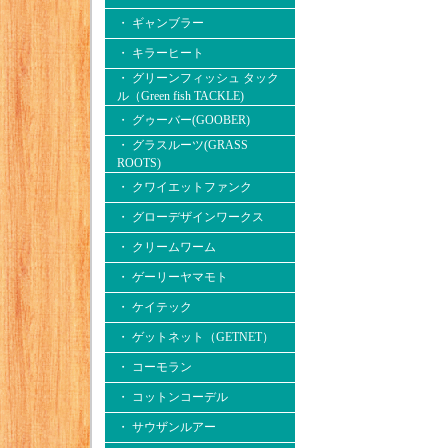
・ ギャンブラー
・ キラーヒート
・ グリーンフィッシュ タック
ル（Green fish TACKLE)
・ グゥーバー(GOOBER)
・ グラスルーツ(GRASS
ROOTS)
・ クワイエットファンク
・ グローデザインワークス
・ クリームワーム
・ ゲーリーヤマモト
・ ケイテック
・ ゲットネット（GETNET）
・ コーモラン
・ コットンコーデル
・ サウザンルアー