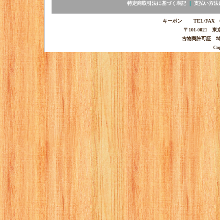
特定商取引法に基づく表記
｜
支払い方法
キーポン TEL/FAX 03-
〒101-0021 
古物商許可証 埼玉
Co