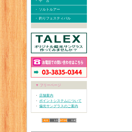
・ 中 古
・ ソルトルアー
・ 釣りフェスティバル
▼ フリーページ
・
店舗案内
・
ポイントシステムについて
・
偏光サングラスのご案内