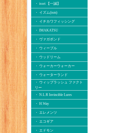
・ issei 【一誠】
・ イズム(ism)
・ イチカワフィッシング
・ IMAKATSU
・ ヴァガボンド
・ ウィーブル
・ ウッドリーム
・ ウォーカーウォーカー
・ ウォーターランド
・ ウィップラッシュ ファクト
リー
・ N.L.R Invincible Lures
・ H.Way
・ エレメンツ
・ エコギア
・ エドモン