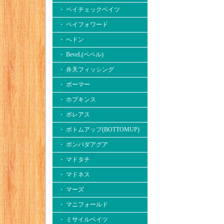
・ ペイチェックベイツ
・ ペイフォワード
・ へドン
・ BeveL(ベベル)
・ 弁天フィッシング
・ ボーマー
・ ホプキンス
・ ボレアス
・ ボトムアップ(BOTTOMUP)
・ ボンバダアグア
・ マドタチ
・ マドネス
・ マーズ
・ マニフォールド
・ ミサイルベイツ