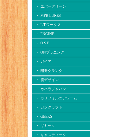
・ エバーグリーン
・ MPB LURES
・ L.T.ワークス
・ ENGINE
・ O.S.P
・ ONプラニング
・ ガイア
・ 開発クランク
・ 霞デザイン
・ カハラジャパン
・ カリフォルニアワーム
・ ガンクラフト
・ GEEKS
・ ギミック
・ キャスティーク