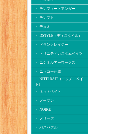
・ テンフィートアンダー
・ テンプト
・ デュオ
・ DSTYLE（ディスタイル）
・ ドランクレイジー
・ トリニティカスタムベイツ
・ ニシネルアーワークス
・ ニッコー化成
・ NITTI BAIT（ニッチ ベイ
ト）
・ ネットベイト
・ ノーマン
・ NOIKE
・ ノリーズ
・ バスパズル