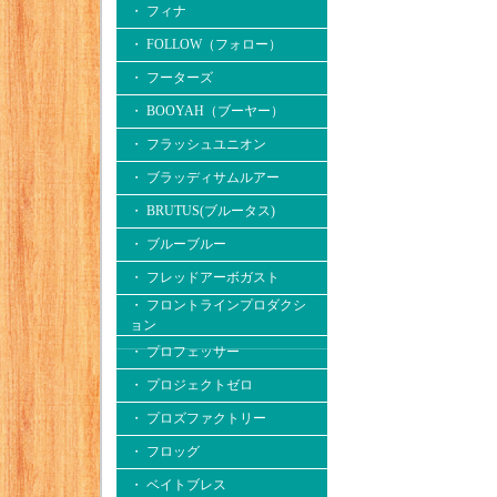
・ フィナ
・ FOLLOW（フォロー）
・ フーターズ
・ BOOYAH（ブーヤー）
・ フラッシュユニオン
・ ブラッディサムルアー
・ BRUTUS(ブルータス)
・ ブルーブルー
・ フレッドアーボガスト
・ フロントラインプロダクシ
ョン
・ プロフェッサー
・ プロジェクトゼロ
・ プロズファクトリー
・ フロッグ
・ ベイトブレス