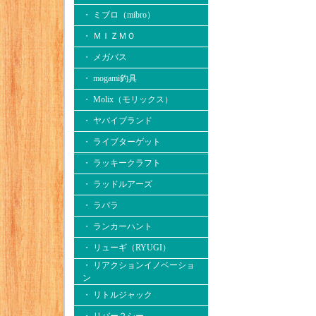
・ ミブロ（mibro）
・ ＭＩＺＭＯ
・ メガバス
・ mogami釣具
・ Molix（モリックス）
・ ヤバイブランド
・ ライブターゲット
・ ラッキークラフト
・ ラッドルアーズ
・ ラパラ
・ ランカーハント
・ リューギ（RYUGI）
・ リアクションイノベーショ
ン
・ リトルジャック