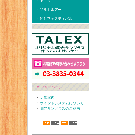
・ 中 古
・ ソルトルアー
・ 釣りフェスティバル
▼ フリーページ
・
店舗案内
・
ポイントシステムについて
・
偏光サングラスのご案内