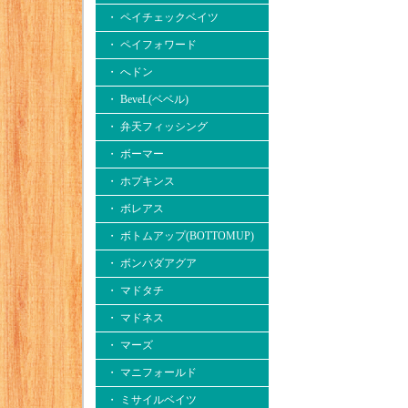
・ ペイチェックベイツ
・ ペイフォワード
・ へドン
・ BeveL(ベベル)
・ 弁天フィッシング
・ ボーマー
・ ホプキンス
・ ボレアス
・ ボトムアップ(BOTTOMUP)
・ ボンバダアグア
・ マドタチ
・ マドネス
・ マーズ
・ マニフォールド
・ ミサイルベイツ