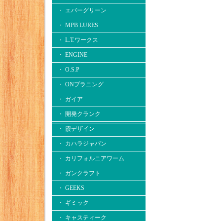
・ エバーグリーン
・ MPB LURES
・ L.T.ワークス
・ ENGINE
・ O.S.P
・ ONプラニング
・ ガイア
・ 開発クランク
・ 霞デザイン
・ カハラジャパン
・ カリフォルニアワーム
・ ガンクラフト
・ GEEKS
・ ギミック
・ キャスティーク