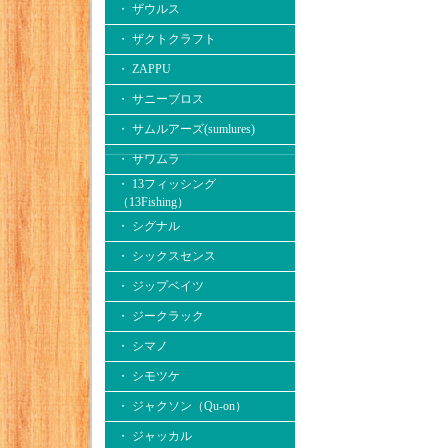
・ ザウルス
・ ザクトクラフト
・ ZAPPU
・ サニーブロス
・ サムルアーズ(sumlures)
・ サワムラ
・ 13フィッシング
（13Fishing）
・ シグナル
・ シックスセンス
・ ジップベイツ
・ ジークラック
・ シマノ
・ シモツケ
・ ジャクソン（Qu-on）
・ ジャッカル