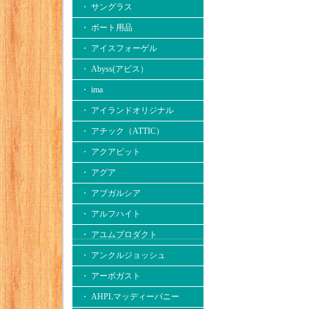
・ サングラス
・ ボート用品
・ アイスフォーゲル
・ Abyss(アビス）
・ ima
・ アイランドオリジナル
・ アチック（ATTIC）
・ アクアビット
・ アグア
・ アブガルシア
・ アルフハイト
・ アユムプロダクト
・ アンクルジョッシュ
・ アーボガスト
・ AHPLマッディーバニー