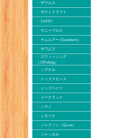
・ ザウルス
・ ザクトクラフト
・ ZAPPU
・ サニーブロス
・ サムルアーズ(sumlures)
・ サワムラ
・ 13フィッシング
（13Fishing）
・ シグナル
・ シックスセンス
・ ジップベイツ
・ ジークラック
・ シマノ
・ シモツケ
・ ジャクソン（Qu-on）
・ ジャッカル