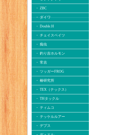
・ ZBC
・ ダイワ
・ Double.H
・ チェイスベイツ
・ 痴虫
・ 釣り吉ホルモン
・ 常吉
・ ツッガーFROG
・ 椿研究所
・ TEX（テックス）
・ THタックル
・ ティムコ
・ テッケルルアー
・ デプス
・ デュエル