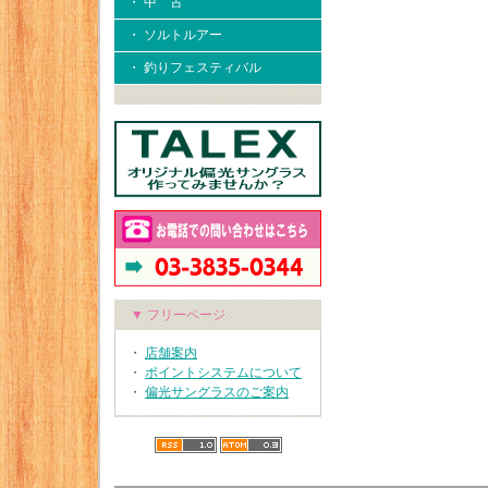
・ 中 古
・ ソルトルアー
・ 釣りフェスティバル
▼ フリーページ
・
店舗案内
・
ポイントシステムについて
・
偏光サングラスのご案内