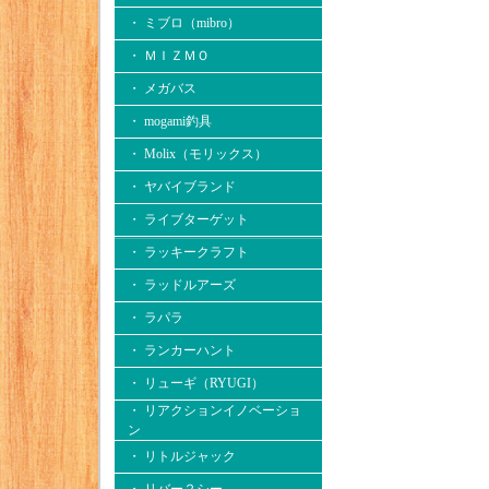
・ ミブロ（mibro）
・ ＭＩＺＭＯ
・ メガバス
・ mogami釣具
・ Molix（モリックス）
・ ヤバイブランド
・ ライブターゲット
・ ラッキークラフト
・ ラッドルアーズ
・ ラパラ
・ ランカーハント
・ リューギ（RYUGI）
・ リアクションイノベーショ
ン
・ リトルジャック