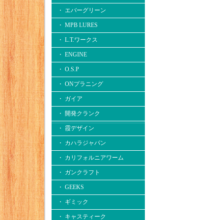
・ エバーグリーン
・ MPB LURES
・ L.T.ワークス
・ ENGINE
・ O.S.P
・ ONプラニング
・ ガイア
・ 開発クランク
・ 霞デザイン
・ カハラジャパン
・ カリフォルニアワーム
・ ガンクラフト
・ GEEKS
・ ギミック
・ キャスティーク