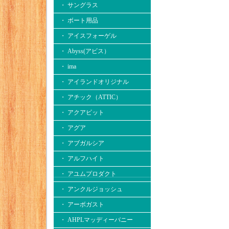
・ サングラス
・ ボート用品
・ アイスフォーゲル
・ Abyss(アビス）
・ ima
・ アイランドオリジナル
・ アチック（ATTIC）
・ アクアビット
・ アグア
・ アブガルシア
・ アルフハイト
・ アユムプロダクト
・ アンクルジョッシュ
・ アーボガスト
・ AHPLマッディーバニー