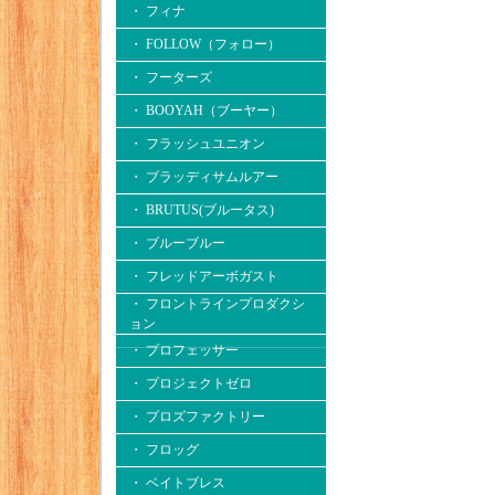
・ フィナ
・ FOLLOW（フォロー）
・ フーターズ
・ BOOYAH（ブーヤー）
・ フラッシュユニオン
・ ブラッディサムルアー
・ BRUTUS(ブルータス)
・ ブルーブルー
・ フレッドアーボガスト
・ フロントラインプロダクシ
ョン
・ プロフェッサー
・ プロジェクトゼロ
・ プロズファクトリー
・ フロッグ
・ ベイトブレス