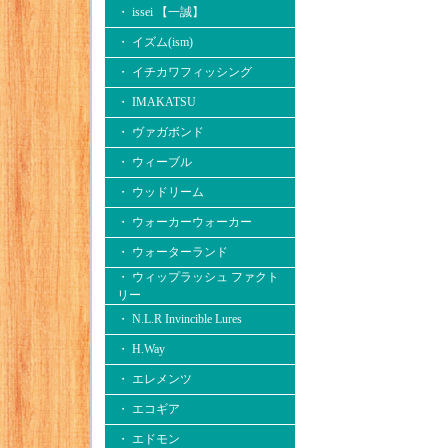
・ issei 【一誠】
・ イズム(ism)
・ イチカワフィッシング
・ IMAKATSU
・ ヴァガボンド
・ ウィーブル
・ ウッドリーム
・ ウォーカーウォーカー
・ ウォーターランド
・ ウィップラッシュ ファクト
リー
・ N.L.R Invincible Lures
・ H.Way
・ エレメンツ
・ エコギア
・ エドモン