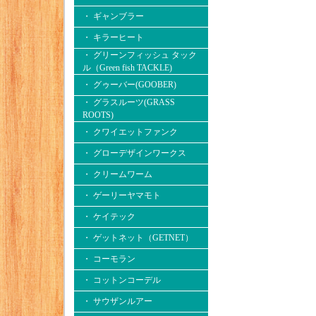
・ ギャンブラー
・ キラーヒート
・ グリーンフィッシュ タック
ル（Green fish TACKLE)
・ グゥーバー(GOOBER)
・ グラスルーツ(GRASS
ROOTS)
・ クワイエットファンク
・ グローデザインワークス
・ クリームワーム
・ ゲーリーヤマモト
・ ケイテック
・ ゲットネット（GETNET）
・ コーモラン
・ コットンコーデル
・ サウザンルアー