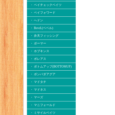
・ ペイチェックベイツ
・ ペイフォワード
・ へドン
・ BeveL(ベベル)
・ 弁天フィッシング
・ ボーマー
・ ホプキンス
・ ボレアス
・ ボトムアップ(BOTTOMUP)
・ ボンバダアグア
・ マドタチ
・ マドネス
・ マーズ
・ マニフォールド
・ ミサイルベイツ