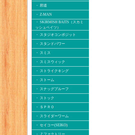
・ 邪道
・ Z-MAN
・ SKIRMISH BAITS（スカミ
ッシュベイツ）
・ スタジオコンポジット
・ スタンドパワー
・ スミス
・ スミスウィック
・ ストライクキング
・ ストーム
・ スナッグプルーフ
・ ストック
・ ＳＰＲＯ
・ スライダーワーム
・ セイコー(SEIKO)
・ Ｚファクトリー