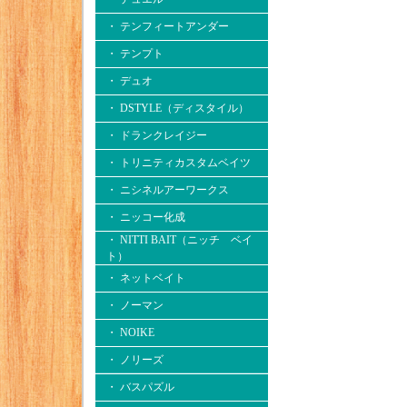
・ テンフィートアンダー
・ テンプト
・ デュオ
・ DSTYLE（ディスタイル）
・ ドランクレイジー
・ トリニティカスタムベイツ
・ ニシネルアーワークス
・ ニッコー化成
・ NITTI BAIT（ニッチ ベイ
ト）
・ ネットベイト
・ ノーマン
・ NOIKE
・ ノリーズ
・ バスパズル