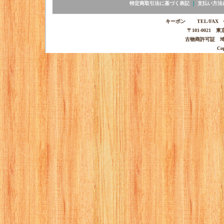
特定商取引法に基づく表記
｜
支払い方法
キーポン TEL/FAX 03-
〒101-0021 
古物商許可証 埼玉
Co