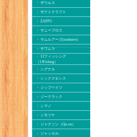
・ ザウルス
・ ザクトクラフト
・ ZAPPU
・ サニーブロス
・ サムルアーズ(sumlures)
・ サワムラ
・ 13フィッシング
（13Fishing）
・ シグナル
・ シックスセンス
・ ジップベイツ
・ ジークラック
・ シマノ
・ シモツケ
・ ジャクソン（Qu-on）
・ ジャッカル