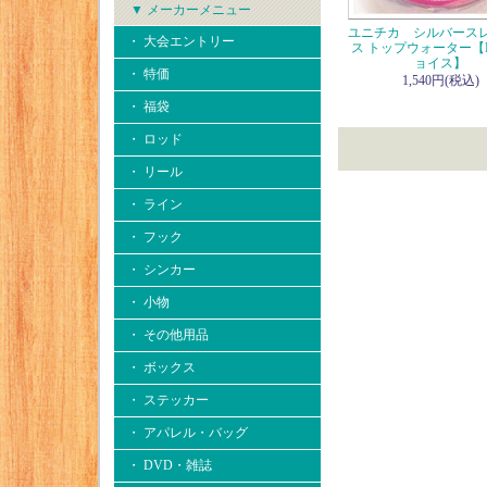
▼ メーカーメニュー
ユニチカ シルバースレ
・ 大会エントリー
ス トップウォーター【Hi
ョイス】
・ 特価
1,540円(税込)
・ 福袋
・ ロッド
・ リール
・ ライン
・ フック
・ シンカー
・ 小物
・ その他用品
・ ボックス
・ ステッカー
・ アパレル・バッグ
・ DVD・雑誌