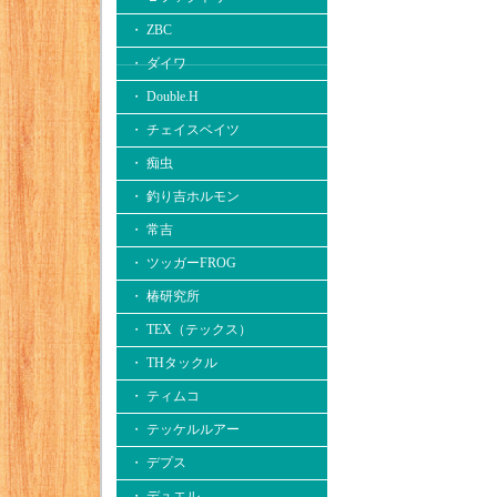
・ ZBC
・ ダイワ
・ Double.H
・ チェイスベイツ
・ 痴虫
・ 釣り吉ホルモン
・ 常吉
・ ツッガーFROG
・ 椿研究所
・ TEX（テックス）
・ THタックル
・ ティムコ
・ テッケルルアー
・ デプス
・ デュエル