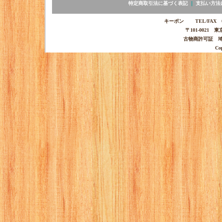
特定商取引法に基づく表記
｜
支払い方法
キーポン TEL/FAX 03-
〒101-0021 
古物商許可証 埼玉
Co