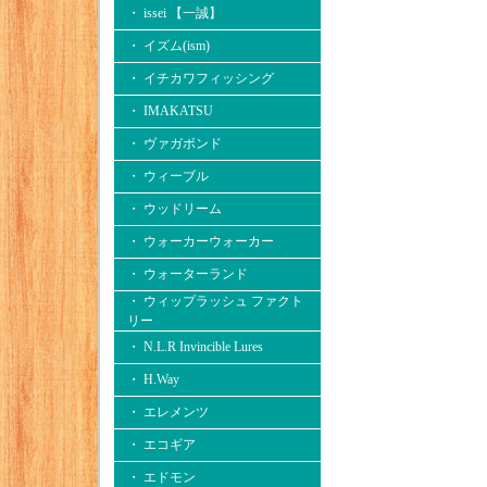
・ issei 【一誠】
・ イズム(ism)
・ イチカワフィッシング
・ IMAKATSU
・ ヴァガボンド
・ ウィーブル
・ ウッドリーム
・ ウォーカーウォーカー
・ ウォーターランド
・ ウィップラッシュ ファクト
リー
・ N.L.R Invincible Lures
・ H.Way
・ エレメンツ
・ エコギア
・ エドモン