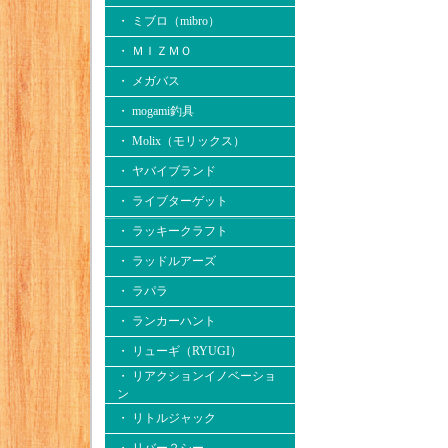
・ ミブロ（mibro）
・ ＭＩＺＭＯ
・ メガバス
・ mogami釣具
・ Molix（モリックス）
・ ヤバイブランド
・ ライブターゲット
・ ラッキークラフト
・ ラッドルアーズ
・ ラパラ
・ ランカーハント
・ リューギ（RYUGI）
・ リアクションイノベーショ
ン
・ リトルジャック