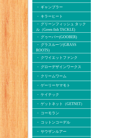
・ ギャンブラー
・ キラーヒート
・ グリーンフィッシュ タック
ル（Green fish TACKLE)
・ グゥーバー(GOOBER)
・ グラスルーツ(GRASS
ROOTS)
・ クワイエットファンク
・ グローデザインワークス
・ クリームワーム
・ ゲーリーヤマモト
・ ケイテック
・ ゲットネット（GETNET）
・ コーモラン
・ コットンコーデル
・ サウザンルアー