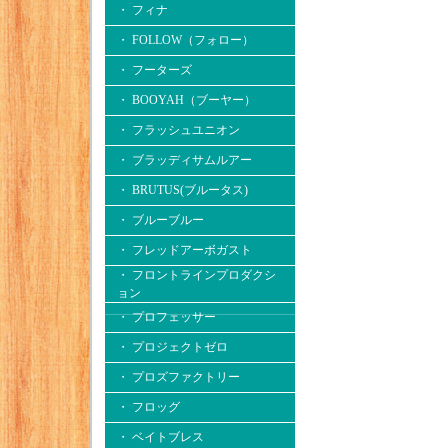
・ フィナ
・ FOLLOW（フォロー）
・ フーターズ
・ BOOYAH（ブーヤー）
・ フラッシュユニオン
・ ブラッディサムルアー
・ BRUTUS(ブルータス)
・ ブルーブルー
・ フレッドアーボガスト
・ フロントラインプロダクシ
ョン
・ プロフェッサー
・ プロジェクトゼロ
・ プロズファクトリー
・ フロッグ
・ ベイトブレス