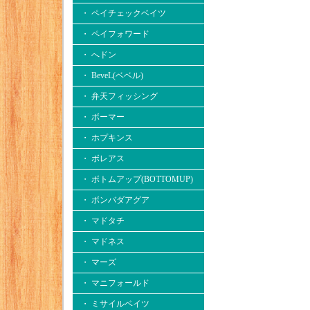
・ ペイチェックベイツ
・ ペイフォワード
・ へドン
・ BeveL(ベベル)
・ 弁天フィッシング
・ ボーマー
・ ホプキンス
・ ボレアス
・ ボトムアップ(BOTTOMUP)
・ ボンバダアグア
・ マドタチ
・ マドネス
・ マーズ
・ マニフォールド
・ ミサイルベイツ