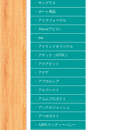
・ サングラス
・ ボート用品
・ アイスフォーゲル
・ Abyss(アビス）
・ ima
・ アイランドオリジナル
・ アチック（ATTIC）
・ アクアビット
・ アグア
・ アブガルシア
・ アルフハイト
・ アユムプロダクト
・ アンクルジョッシュ
・ アーボガスト
・ AHPLマッディーバニー