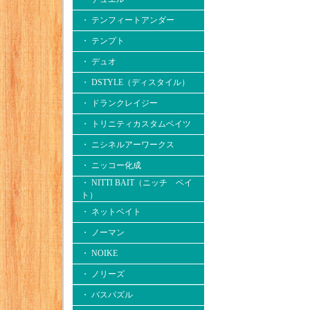
・ テンフィートアンダー
・ テンプト
・ デュオ
・ DSTYLE（ディスタイル）
・ ドランクレイジー
・ トリニティカスタムベイツ
・ ニシネルアーワークス
・ ニッコー化成
・ NITTI BAIT（ニッチ ベイ
ト）
・ ネットベイト
・ ノーマン
・ NOIKE
・ ノリーズ
・ バスパズル