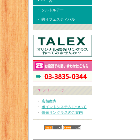
・ 中 古
・ ソルトルアー
・ 釣りフェスティバル
▼ フリーページ
・
店舗案内
・
ポイントシステムについて
・
偏光サングラスのご案内