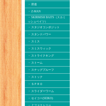
・ 邪道
・ Z-MAN
・ SKIRMISH BAITS（スカミ
ッシュベイツ）
・ スタジオコンポジット
・ スタンドパワー
・ スミス
・ スミスウィック
・ ストライクキング
・ ストーム
・ スナッグプルーフ
・ ストック
・ ＳＰＲＯ
・ スライダーワーム
・ セイコー(SEIKO)
・ Ｚファクトリー