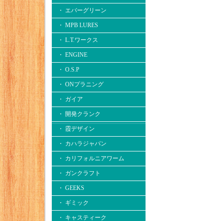
・ エバーグリーン
・ MPB LURES
・ L.T.ワークス
・ ENGINE
・ O.S.P
・ ONプラニング
・ ガイア
・ 開発クランク
・ 霞デザイン
・ カハラジャパン
・ カリフォルニアワーム
・ ガンクラフト
・ GEEKS
・ ギミック
・ キャスティーク