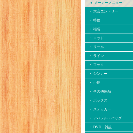
▼ メーカーメニュー
・ 大会エントリー
・ 特価
・ 福袋
・ ロッド
・ リール
・ ライン
・ フック
・ シンカー
・ 小物
・ その他用品
・ ボックス
・ ステッカー
・ アパレル・バッグ
・ DVD・雑誌