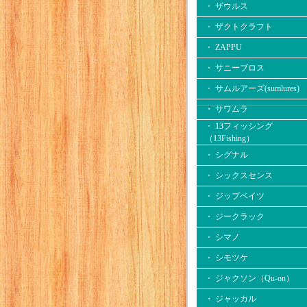
・ ザウルス
・ ザクトクラフト
・ ZAPPU
・ サニーブロス
・ サムルアーズ(sumlures)
・ サワムラ
・ 13フィッシング
（13Fishing）
・ シグナル
・ シックスセンス
・ ジップベイツ
・ ジークラック
・ シマノ
・ シモツケ
・ ジャクソン（Qu-on）
・ ジャッカル