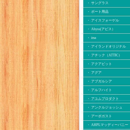
・ サングラス
・ ボート用品
・ アイスフォーゲル
・ Abyss(アビス）
・ ima
・ アイランドオリジナル
・ アチック（ATTIC）
・ アクアビット
・ アグア
・ アブガルシア
・ アルフハイト
・ アユムプロダクト
・ アンクルジョッシュ
・ アーボガスト
・ AHPLマッディーバニー