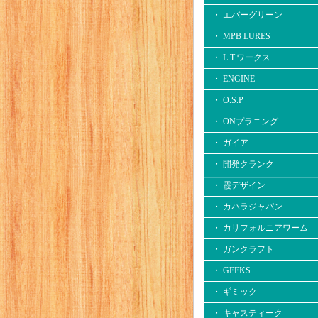
・ エバーグリーン
・ MPB LURES
・ L.T.ワークス
・ ENGINE
・ O.S.P
・ ONプラニング
・ ガイア
・ 開発クランク
・ 霞デザイン
・ カハラジャパン
・ カリフォルニアワーム
・ ガンクラフト
・ GEEKS
・ ギミック
・ キャスティーク