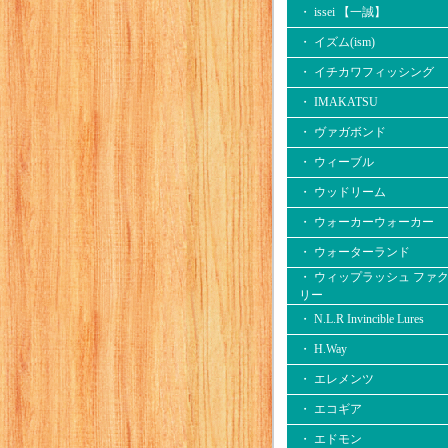
・ issei 【一誠】
・ イズム(ism)
・ イチカワフィッシング
・ IMAKATSU
・ ヴァガボンド
・ ウィーブル
・ ウッドリーム
・ ウォーカーウォーカー
・ ウォーターランド
・ ウィップラッシュ ファ
リー
・ N.L.R Invincible Lures
・ H.Way
・ エレメンツ
・ エコギア
・ エドモン