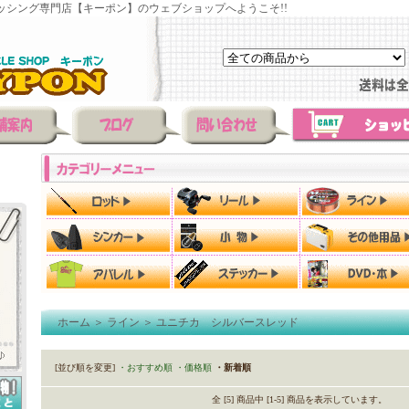
ッシング専門店【キーポン】のウェブショップへようこそ!!
ホーム
＞
ライン
＞
ユニチカ シルバースレッド
[並び順を変更]
・おすすめ順
・価格順
・新着順
全 [5] 商品中 [1-5] 商品を表示しています。