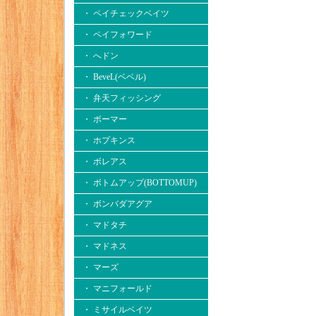
・ ペイチェックベイツ
・ ペイフォワード
・ へドン
・ BeveL(ベベル)
・ 弁天フィッシング
・ ボーマー
・ ホプキンス
・ ボレアス
・ ボトムアップ(BOTTOMUP)
・ ボンバダアグア
・ マドタチ
・ マドネス
・ マーズ
・ マニフォールド
・ ミサイルベイツ