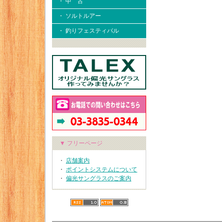
・ 中 古
・ ソルトルアー
・ 釣りフェスティバル
▼ フリーページ
・
店舗案内
・
ポイントシステムについて
・
偏光サングラスのご案内