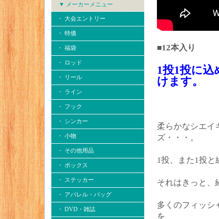
▼ メーカーメニュー
・ 大会エントリー
・ 特価
■12本入り
・ 福袋
・ ロッド
1投1投に
・ リール
けます。
・ ライン
・ フック
・ シンカー
柔らかなシエイ
・ 小物
ズ・・・。
・ その他用品
1投、また1投
・ ボックス
・ ステッカー
それはきっと、
・ アパレル・バッグ
多くのフィッシ
・ DVD・雑誌
を