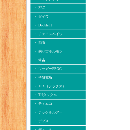
・ ZBC
・ ダイワ
・ Double.H
・ チェイスベイツ
・ 痴虫
・ 釣り吉ホルモン
・ 常吉
・ ツッガーFROG
・ 椿研究所
・ TEX（テックス）
・ THタックル
・ ティムコ
・ テッケルルアー
・ デプス
・ デュエル