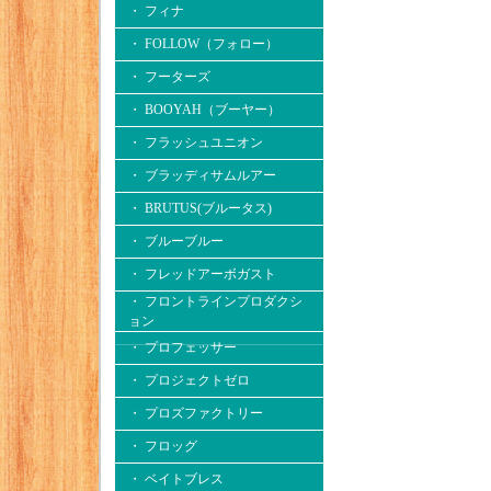
・ フィナ
・ FOLLOW（フォロー）
・ フーターズ
・ BOOYAH（ブーヤー）
・ フラッシュユニオン
・ ブラッディサムルアー
・ BRUTUS(ブルータス)
・ ブルーブルー
・ フレッドアーボガスト
・ フロントラインプロダクシ
ョン
・ プロフェッサー
・ プロジェクトゼロ
・ プロズファクトリー
・ フロッグ
・ ベイトブレス