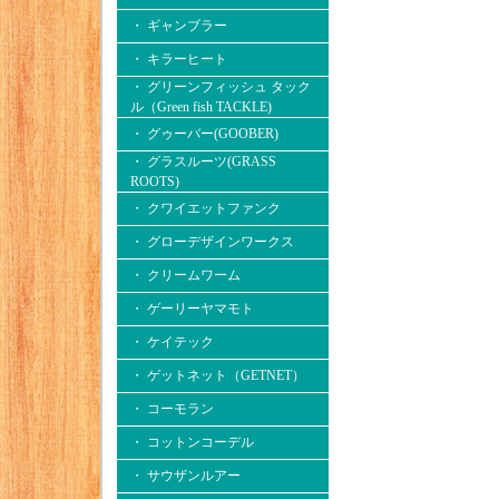
・ ギャンブラー
・ キラーヒート
・ グリーンフィッシュ タック
ル（Green fish TACKLE)
・ グゥーバー(GOOBER)
・ グラスルーツ(GRASS
ROOTS)
・ クワイエットファンク
・ グローデザインワークス
・ クリームワーム
・ ゲーリーヤマモト
・ ケイテック
・ ゲットネット（GETNET）
・ コーモラン
・ コットンコーデル
・ サウザンルアー