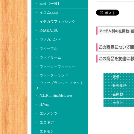
・ issei 【一誠】
・ イズム(ism)
・ イチカワフィッシング
・ IMAKATSU
・ ヴァガボンド
・ ウィーブル
・ ウッドリーム
・ ウォーカーウォーカー
・ ウォーターランド
・ 定価
・ ウィップラッシュ ファクト
・ 販売価格
リー
・ 在庫数
・ N.L.R Invincible Lures
・ カラー
・ H.Way
・ エレメンツ
・ エコギア
・ エドモン