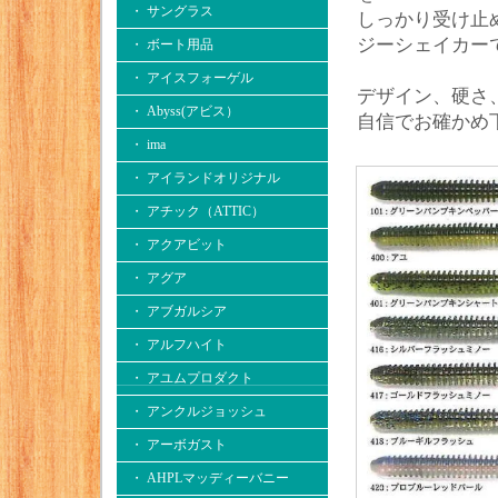
・ サングラス
しっかり受け止
ジーシェイカー
・ ボート用品
・ アイスフォーゲル
デザイン、硬さ
・ Abyss(アビス）
自信でお確かめ
・ ima
・ アイランドオリジナル
・ アチック（ATTIC）
・ アクアビット
・ アグア
・ アブガルシア
・ アルフハイト
・ アユムプロダクト
・ アンクルジョッシュ
・ アーボガスト
・ AHPLマッディーバニー