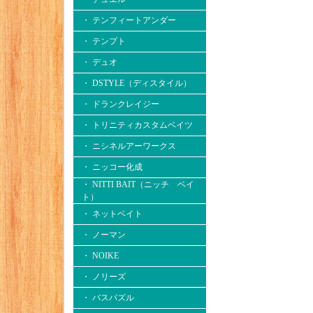
・ テンフィートアンダー
・ テンプト
・ デュオ
・ DSTYLE（ディスタイル）
・ ドランクレイジー
・ トリニティカスタムベイツ
・ ニシネルアーワークス
・ ニッコー化成
・ NITTI BAIT（ニッチ ベイ
ト）
・ ネットベイト
・ ノーマン
・ NOIKE
・ ノリーズ
・ バスパズル