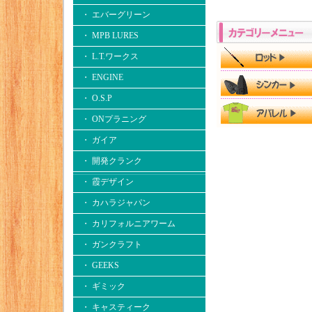
・ エバーグリーン
・ MPB LURES
・ L.T.ワークス
・ ENGINE
・ O.S.P
・ ONプラニング
・ ガイア
・ 開発クランク
・ 霞デザイン
・ カハラジャパン
・ カリフォルニアワーム
・ ガンクラフト
・ GEEKS
・ ギミック
・ キャスティーク