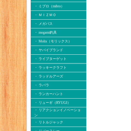
・ ミブロ（mibro）
・ ＭＩＺＭＯ
・ メガバス
・ mogami釣具
・ Molix（モリックス）
・ ヤバイブランド
・ ライブターゲット
・ ラッキークラフト
・ ラッドルアーズ
・ ラパラ
・ ランカーハント
・ リューギ（RYUGI）
・ リアクションイノベーショ
ン
・ リトルジャック