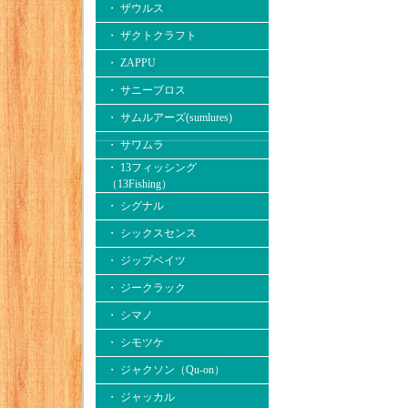
・ ザウルス
・ ザクトクラフト
・ ZAPPU
・ サニーブロス
・ サムルアーズ(sumlures)
・ サワムラ
・ 13フィッシング
（13Fishing）
・ シグナル
・ シックスセンス
・ ジップベイツ
・ ジークラック
・ シマノ
・ シモツケ
・ ジャクソン（Qu-on）
・ ジャッカル