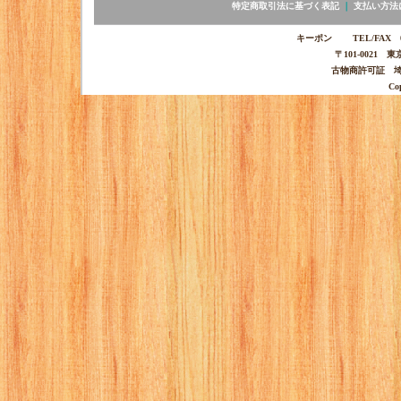
特定商取引法に基づく表記
｜
支払い方法
キーポン TEL/FAX 03-
〒101-0021 
古物商許可証 埼玉
Co