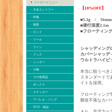
▼ メーカーメニュー
【10%OFF】
・ 大会エントリー
・ 特価
■5.3g / 56mm
・ 福袋
■潜行深度2.1m
■フローティン
・ ロッド
・ リール
・ ライン
シャッディング
カバーシャッデ
・ フック
ウルトラハイピ
・ シンカー
・ 小物
本当に狙うべき
スタンダードで
・ その他用品
イトを採用。
・ ボックス
・ ステッカー
フローティング
・ アパレル・バッグ
難攻不落なカバ
・ DVD・雑誌
また、高浮力ル