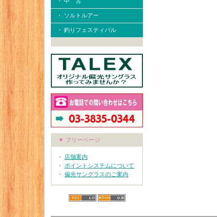
・ 中 古
・ ソルトルアー
・ 釣りフェスティバル
▼ フリーページ
・
店舗案内
・
ポイントシステムについて
・
偏光サングラスのご案内