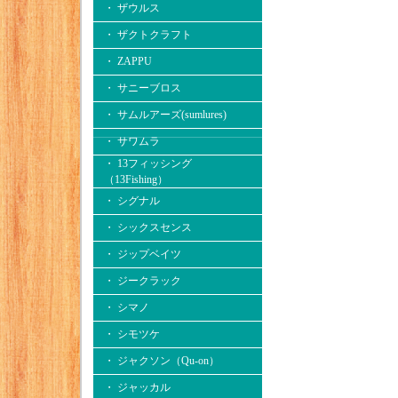
・ ザウルス
・ ザクトクラフト
・ ZAPPU
・ サニーブロス
・ サムルアーズ(sumlures)
・ サワムラ
・ 13フィッシング
（13Fishing）
・ シグナル
・ シックスセンス
・ ジップベイツ
・ ジークラック
・ シマノ
・ シモツケ
・ ジャクソン（Qu-on）
・ ジャッカル