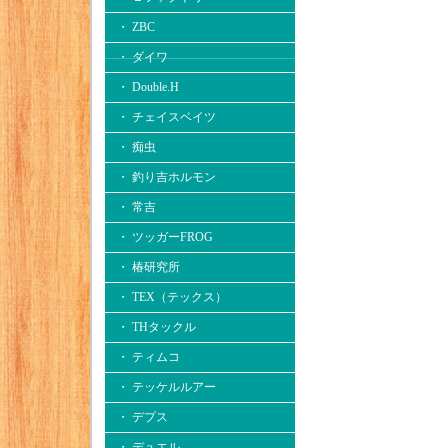
・ ZBC
・ ダイワ
・ Double.H
・ チェイスベイツ
・ 痴虫
・ 釣り吉ホルモン
・ 常吉
・ ツッガーFROG
・ 椿研究所
・ TEX（テックス）
・ THタックル
・ ティムコ
・ テッケルルアー
・ デプス
・ デュエル