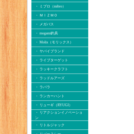
・ ミブロ（mibro）
・ ＭＩＺＭＯ
・ メガバス
・ mogami釣具
・ Molix（モリックス）
・ ヤバイブランド
・ ライブターゲット
・ ラッキークラフト
・ ラッドルアーズ
・ ラパラ
・ ランカーハント
・ リューギ（RYUGI）
・ リアクションイノベーショ
ン
・ リトルジャック