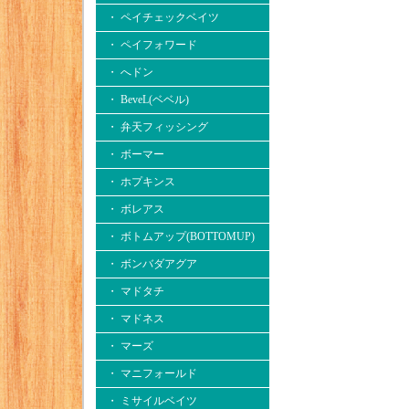
・ ペイチェックベイツ
・ ペイフォワード
・ へドン
・ BeveL(ベベル)
・ 弁天フィッシング
・ ボーマー
・ ホプキンス
・ ボレアス
・ ボトムアップ(BOTTOMUP)
・ ボンバダアグア
・ マドタチ
・ マドネス
・ マーズ
・ マニフォールド
・ ミサイルベイツ