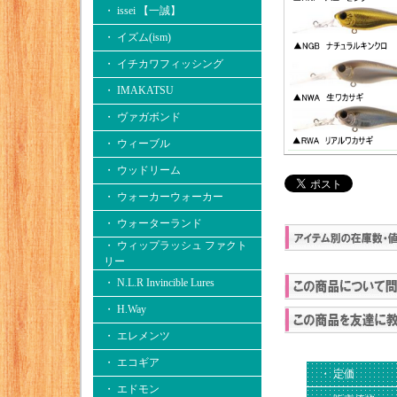
・ issei 【一誠】
・ イズム(ism)
・ イチカワフィッシング
・ IMAKATSU
・ ヴァガボンド
・ ウィーブル
・ ウッドリーム
・ ウォーカーウォーカー
・ ウォーターランド
・ ウィップラッシュ ファクト
リー
・ N.L.R Invincible Lures
・ H.Way
・ エレメンツ
・ エコギア
・ 定価
・ エドモン