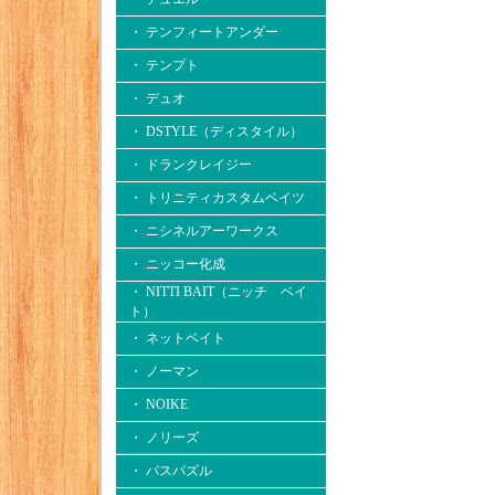
・ テンフィートアンダー
・ テンプト
・ デュオ
・ DSTYLE（ディスタイル）
・ ドランクレイジー
・ トリニティカスタムベイツ
・ ニシネルアーワークス
・ ニッコー化成
・ NITTI BAIT（ニッチ ベイ
ト）
・ ネットベイト
・ ノーマン
・ NOIKE
・ ノリーズ
・ バスパズル