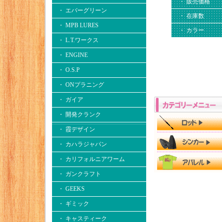
・ 販売価格
・ エバーグリーン
・ 在庫数
・ MPB LURES
・ カラー
・ L.T.ワークス
・ ENGINE
・ O.S.P
・ ONプラニング
・ ガイア
・ 開発クランク
・ 霞デザイン
・ カハラジャパン
・ カリフォルニアワーム
・ ガンクラフト
・ GEEKS
・ ギミック
・ キャスティーク