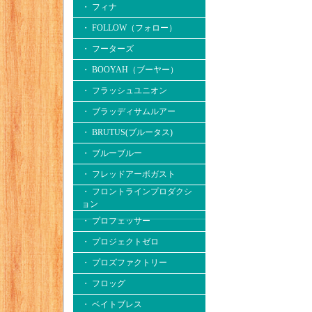
・ フィナ
・ FOLLOW（フォロー）
・ フーターズ
・ BOOYAH（ブーヤー）
・ フラッシュユニオン
・ ブラッディサムルアー
・ BRUTUS(ブルータス)
・ ブルーブルー
・ フレッドアーボガスト
・ フロントラインプロダクシ
ョン
・ プロフェッサー
・ プロジェクトゼロ
・ プロズファクトリー
・ フロッグ
・ ベイトブレス