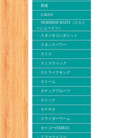
・ 邪道
・ Z-MAN
・ SKIRMISH BAITS（スカミ
ッシュベイツ）
・ スタジオコンポジット
・ スタンドパワー
・ スミス
・ スミスウィック
・ ストライクキング
・ ストーム
・ スナッグプルーフ
・ ストック
・ ＳＰＲＯ
・ スライダーワーム
・ セイコー(SEIKO)
・ Ｚファクトリー