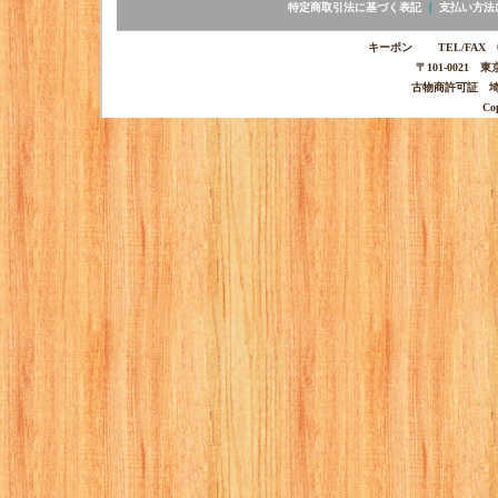
特定商取引法に基づく表記
｜
支払い方法
キーポン TEL/FAX 03-
〒101-0021 
古物商許可証 埼玉
Co