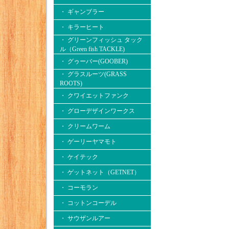
・ ギャンブラー
・ キラーヒート
・ グリーンフィッシュ タック
ル（Green fish TACKLE)
・ グゥーバー(GOOBER)
・ グラスルーツ(GRASS
ROOTS)
・ クワイエットファンク
・ グローデザインワークス
・ クリームワーム
・ ゲーリーヤマモト
・ ケイテック
・ ゲットネット（GETNET）
・ コーモラン
・ コットンコーデル
・ サウザンルアー