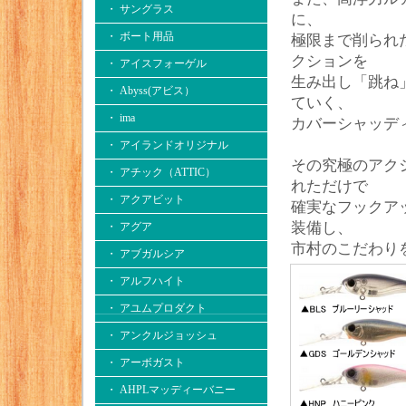
・ サングラス
に、
・ ボート用品
極限まで削られ
クションを
・ アイスフォーゲル
生み出し「跳ね
・ Abyss(アビス）
ていく、
・ ima
カバーシャッデ
・ アイランドオリジナル
その究極のアク
・ アチック（ATTIC）
れただけで
・ アクアビット
確実なフックア
装備し、
・ アグア
市村のこだわり
・ アブガルシア
・ アルフハイト
・ アユムプロダクト
・ アンクルジョッシュ
・ アーボガスト
・ AHPLマッディーバニー