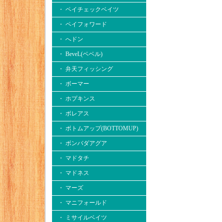
・ ペイチェックベイツ
・ ペイフォワード
・ へドン
・ BeveL(ベベル)
・ 弁天フィッシング
・ ボーマー
・ ホプキンス
・ ボレアス
・ ボトムアップ(BOTTOMUP)
・ ボンバダアグア
・ マドタチ
・ マドネス
・ マーズ
・ マニフォールド
・ ミサイルベイツ