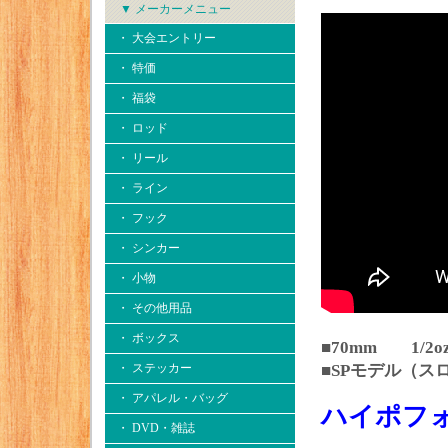
▼ メーカーメニュー
・ 大会エントリー
・ 特価
・ 福袋
・ ロッド
・ リール
・ ライン
・ フック
・ シンカー
・ 小物
・ その他用品
・ ボックス
■70mm 1/2o
・ ステッカー
■SPモデル（ス
・ アパレル・バッグ
ハイポフ
・ DVD・雑誌