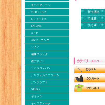
・ エバーグリーン
・ 販売価格
・ MPB LURES
・ 在庫数
・ L.T.ワークス
・ カラー
・ ENGINE
・ O.S.P
・ ONプラニング
・ ガイア
・ 開発クランク
・ 霞デザイン
・ カハラジャパン
・ カリフォルニアワーム
・ ガンクラフト
・ GEEKS
・ ギミック
・ キャスティーク