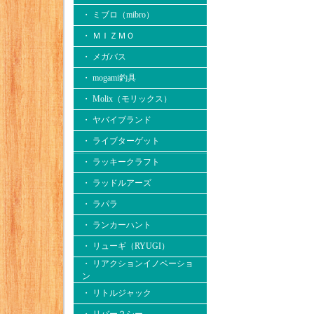
・ ミブロ（mibro）
・ ＭＩＺＭＯ
・ メガバス
・ mogami釣具
・ Molix（モリックス）
・ ヤバイブランド
・ ライブターゲット
・ ラッキークラフト
・ ラッドルアーズ
・ ラパラ
・ ランカーハント
・ リューギ（RYUGI）
・ リアクションイノベーショ
ン
・ リトルジャック