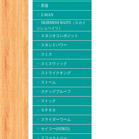
・ 邪道
・ Z-MAN
・ SKIRMISH BAITS（スカミ
ッシュベイツ）
・ スタジオコンポジット
・ スタンドパワー
・ スミス
・ スミスウィック
・ ストライクキング
・ ストーム
・ スナッグプルーフ
・ ストック
・ ＳＰＲＯ
・ スライダーワーム
・ セイコー(SEIKO)
・ Ｚファクトリー