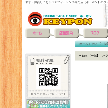
東京・御徒町にあるバスフィッシング専門店【キーポン】のウェ
ホーム
＞
issei 【一誠
▼ issei 【一誠】 