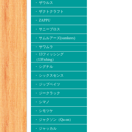
・ ザウルス
・ ザクトクラフト
・ ZAPPU
・ サニーブロス
・ サムルアーズ(sumlures)
・ サワムラ
・ 13フィッシング
（13Fishing）
・ シグナル
・ シックスセンス
・ ジップベイツ
・ ジークラック
・ シマノ
・ シモツケ
・ ジャクソン（Qu-on）
・ ジャッカル