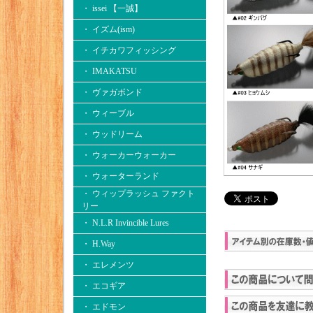
・ issei 【一誠】
・ イズム(ism)
・ イチカワフィッシング
・ IMAKATSU
・ ヴァガボンド
・ ウィーブル
・ ウッドリーム
・ ウォーカーウォーカー
・ ウォーターランド
・ ウィップラッシュ ファクト
リー
・ N.L.R Invincible Lures
・ H.Way
・ エレメンツ
・ エコギア
・ エドモン