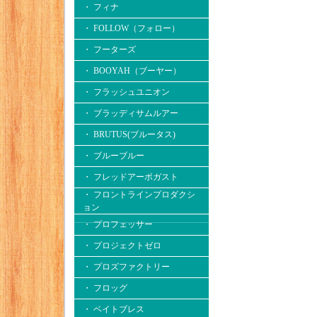
・ フィナ
・ FOLLOW（フォロー）
・ フーターズ
・ BOOYAH（ブーヤー）
・ フラッシュユニオン
・ ブラッディサムルアー
・ BRUTUS(ブルータス)
・ ブルーブルー
・ フレッドアーボガスト
・ フロントラインプロダクシ
ョン
・ プロフェッサー
・ プロジェクトゼロ
・ プロズファクトリー
・ フロッグ
・ ベイトブレス