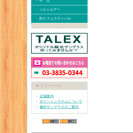
・ 中 古
・ ソルトルアー
・ 釣りフェスティバル
▼ フリーページ
・
店舗案内
・
ポイントシステムについて
・
偏光サングラスのご案内