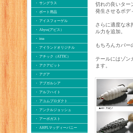
・ サングラス
切れの良いター
発生させるボデ
・ ボート用品
・ アイスフォーゲル
さらに適度な水
・ Abyss(アビス）
ル力を追加。
・ ima
もちろんカバー
・ アイランドオリジナル
・ アチック（ATTIC）
テールにはゾン
ます。
・ アクアビット
・ アグア
・ アブガルシア
・ アルフハイト
・ アユムプロダクト
・ アンクルジョッシュ
・ アーボガスト
・ AHPLマッディーバニー