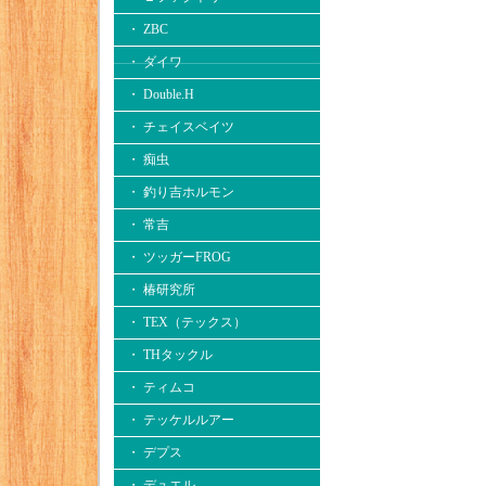
・ ZBC
・ ダイワ
・ Double.H
・ チェイスベイツ
・ 痴虫
・ 釣り吉ホルモン
・ 常吉
・ ツッガーFROG
・ 椿研究所
・ TEX（テックス）
・ THタックル
・ ティムコ
・ テッケルルアー
・ デプス
・ デュエル