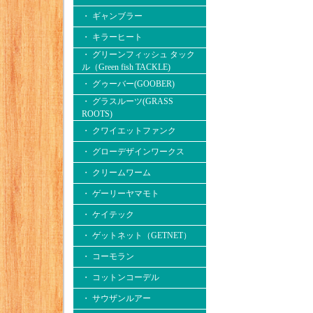
・ ギャンブラー
・ キラーヒート
・ グリーンフィッシュ タック
ル（Green fish TACKLE)
・ グゥーバー(GOOBER)
・ グラスルーツ(GRASS
ROOTS)
・ クワイエットファンク
・ グローデザインワークス
・ クリームワーム
・ ゲーリーヤマモト
・ ケイテック
・ ゲットネット（GETNET）
・ コーモラン
・ コットンコーデル
・ サウザンルアー