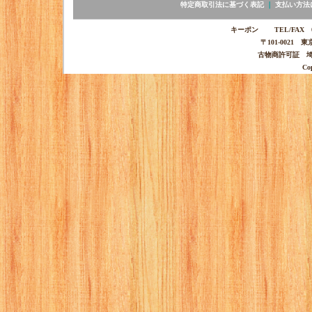
特定商取引法に基づく表記
｜
支払い方法
キーポン TEL/FAX 03-
〒101-0021 
古物商許可証 埼玉
Co