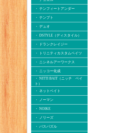
・ テンフィートアンダー
・ テンプト
・ デュオ
・ DSTYLE（ディスタイル）
・ ドランクレイジー
・ トリニティカスタムベイツ
・ ニシネルアーワークス
・ ニッコー化成
・ NITTI BAIT（ニッチ ベイ
ト）
・ ネットベイト
・ ノーマン
・ NOIKE
・ ノリーズ
・ バスパズル