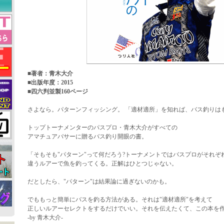
■著者：青木大介
■出版年度：2015
■四六判並製160ページ
さよなら。パターンフィッシング。 「適材適所」を知れば、バス釣りは
トップトーナメンターのパスプロ・青木大介がすべての
アマチュアバサーに贈るバス釣り開眼の書。
「そもそも"パターン"って何だろう?トーナメントではバスプロがそれぞ
違うルアーで魚を釣ってくる。正解はひとつじゃない。
だとしたら、"パターン"は結果論に過ぎないのかも。
でももっと簡単にバスを釣る方法がある。それは"適材適所"を考えて
正しいルアーセレクトをするだけでいい。それを伝えたくて、この本を
-by 青木大介-