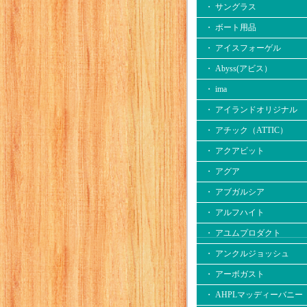
・ サングラス
・ ボート用品
・ アイスフォーゲル
・ Abyss(アビス）
・ ima
・ アイランドオリジナル
・ アチック（ATTIC）
・ アクアビット
・ アグア
・ アブガルシア
・ アルフハイト
・ アユムプロダクト
・ アンクルジョッシュ
・ アーボガスト
・ AHPLマッディーバニー