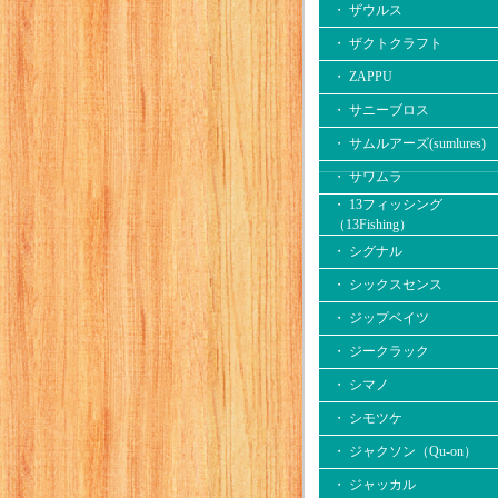
・ ザウルス
・ ザクトクラフト
・ ZAPPU
・ サニーブロス
・ サムルアーズ(sumlures)
・ サワムラ
・ 13フィッシング
（13Fishing）
・ シグナル
・ シックスセンス
・ ジップベイツ
・ ジークラック
・ シマノ
・ シモツケ
・ ジャクソン（Qu-on）
・ ジャッカル