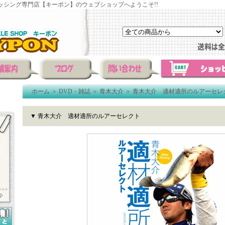
ッシング専門店【キーポン】のウェブショップへようこそ!!
ホーム
＞
DVD・雑誌
＞
青木大介
＞
青木大介 適材適所のルアーセレ
▼ 青木大介 適材適所のルアーセレクト