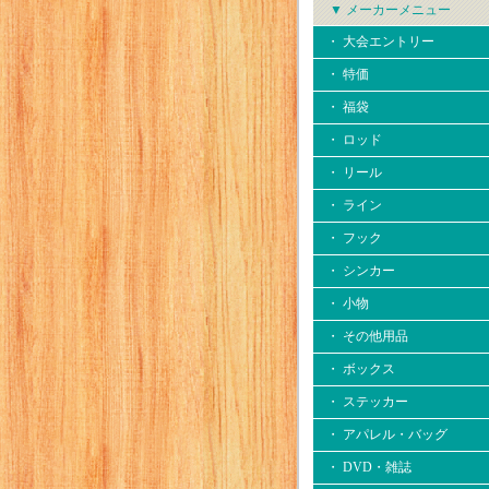
▼ メーカーメニュー
・ 大会エントリー
・ 特価
・ 福袋
・ ロッド
・ リール
・ ライン
・ フック
・ シンカー
・ 小物
・ その他用品
・ ボックス
・ ステッカー
・ アパレル・バッグ
・ DVD・雑誌