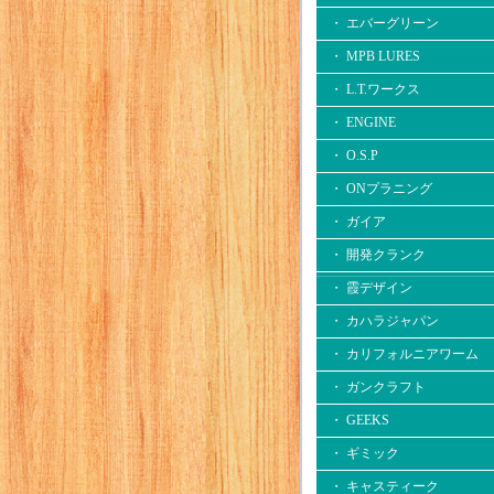
・ エバーグリーン
・ MPB LURES
・ L.T.ワークス
・ ENGINE
・ O.S.P
・ ONプラニング
・ ガイア
・ 開発クランク
・ 霞デザイン
・ カハラジャパン
・ カリフォルニアワーム
・ ガンクラフト
・ GEEKS
・ ギミック
・ キャスティーク