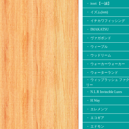
・ issei 【一誠】
・ イズム(ism)
・ イチカワフィッシング
・ IMAKATSU
・ ヴァガボンド
・ ウィーブル
・ ウッドリーム
・ ウォーカーウォーカー
・ ウォーターランド
・ ウィップラッシュ ファ
リー
・ N.L.R Invincible Lures
・ H.Way
・ エレメンツ
・ エコギア
・ エドモン