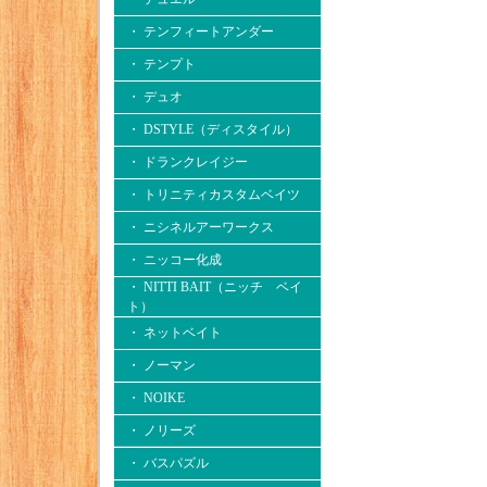
・ テンフィートアンダー
・ テンプト
・ デュオ
・ DSTYLE（ディスタイル）
・ ドランクレイジー
・ トリニティカスタムベイツ
・ ニシネルアーワークス
・ ニッコー化成
・ NITTI BAIT（ニッチ ベイ
ト）
・ ネットベイト
・ ノーマン
・ NOIKE
・ ノリーズ
・ バスパズル