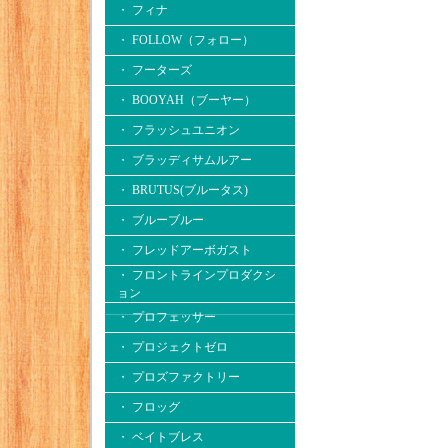
・ フィナ
・ FOLLOW（フォロー）
・ フーターズ
・ BOOYAH（ブーヤー）
・ フラッシュユニオン
・ ブラッディサムルアー
・ BRUTUS(ブルータス)
・ ブルーブルー
・ フレッドアーボガスト
・ フロントラインプロダクシ
ョン
・ プロフェッサー
・ プロジェクトゼロ
・ プロズファクトリー
・ フロッグ
・ ベイトブレス