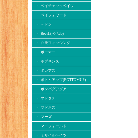
・ ペイチェックベイツ
・ ペイフォワード
・ へドン
・ BeveL(ベベル)
・ 弁天フィッシング
・ ボーマー
・ ホプキンス
・ ボレアス
・ ボトムアップ(BOTTOMUP)
・ ボンバダアグア
・ マドタチ
・ マドネス
・ マーズ
・ マニフォールド
・ ミサイルベイツ