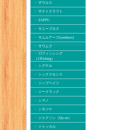
・ ザウルス
・ ザクトクラフト
・ ZAPPU
・ サニーブロス
・ サムルアーズ(sumlures)
・ サワムラ
・ 13フィッシング
（13Fishing）
・ シグナル
・ シックスセンス
・ ジップベイツ
・ ジークラック
・ シマノ
・ シモツケ
・ ジャクソン（Qu-on）
・ ジャッカル