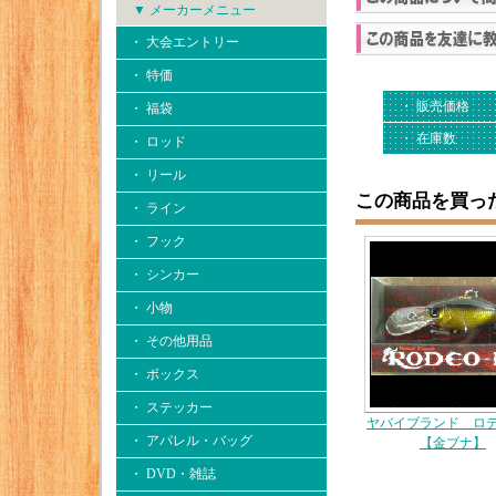
▼ メーカーメニュー
・ 大会エントリー
・ 特価
・ 販売価格
・ 福袋
・ 在庫数
・ ロッド
・ リール
この商品を買っ
・ ライン
・ フック
・ シンカー
・ 小物
・ その他用品
・ ボックス
・ ステッカー
ヤバイブランド ロ
・ アパレル・バッグ
【金ブナ】
・ DVD・雑誌