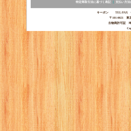
特定商取引法に基づく表記
｜
支払い方法
キーポン TEL/FAX 03-
〒101-0021 
古物商許可証 埼玉
Co