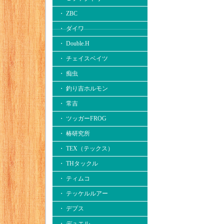
・ ZBC
・ ダイワ
・ Double.H
・ チェイスベイツ
・ 痴虫
・ 釣り吉ホルモン
・ 常吉
・ ツッガーFROG
・ 椿研究所
・ TEX（テックス）
・ THタックル
・ ティムコ
・ テッケルルアー
・ デプス
・ デュエル