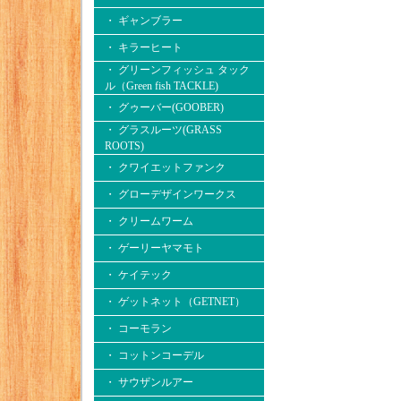
・ ギャンブラー
・ キラーヒート
・ グリーンフィッシュ タック
ル（Green fish TACKLE)
・ グゥーバー(GOOBER)
・ グラスルーツ(GRASS
ROOTS)
・ クワイエットファンク
・ グローデザインワークス
・ クリームワーム
・ ゲーリーヤマモト
・ ケイテック
・ ゲットネット（GETNET）
・ コーモラン
・ コットンコーデル
・ サウザンルアー