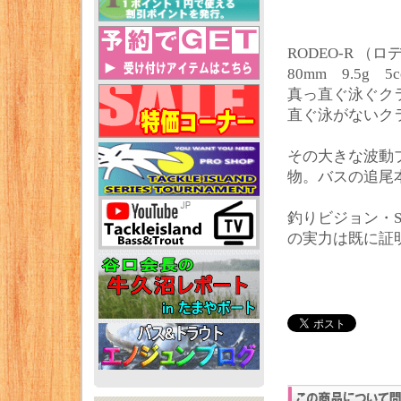
RODEO-R （ロ
80mm 9.5g 5co
真っ直ぐ泳ぐク
直ぐ泳がないク
その大きな波動
物。バスの追尾
釣りビジョン・S
の実力は既に証