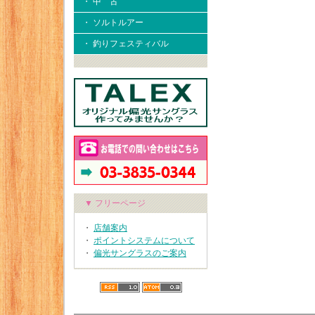
・ 中 古
・ ソルトルアー
・ 釣りフェスティバル
▼ フリーページ
・
店舗案内
・
ポイントシステムについて
・
偏光サングラスのご案内