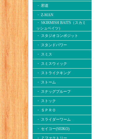
・ 邪道
・ Z-MAN
・ SKIRMISH BAITS（スカミ
ッシュベイツ）
・ スタジオコンポジット
・ スタンドパワー
・ スミス
・ スミスウィック
・ ストライクキング
・ ストーム
・ スナッグプルーフ
・ ストック
・ ＳＰＲＯ
・ スライダーワーム
・ セイコー(SEIKO)
・ Ｚファクトリー