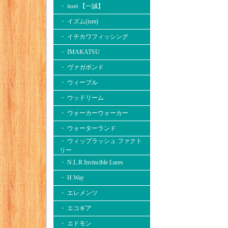
・ issei 【一誠】
・ イズム(ism)
・ イチカワフィッシング
・ IMAKATSU
・ ヴァガボンド
・ ウィーブル
・ ウッドリーム
・ ウォーカーウォーカー
・ ウォーターランド
・ ウィップラッシュ ファクト
リー
・ N.L.R Invincible Lures
・ H.Way
・ エレメンツ
・ エコギア
・ エドモン