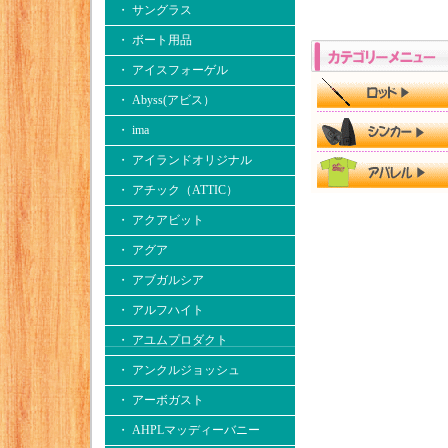
・ サングラス
・ ボート用品
・ アイスフォーゲル
・ Abyss(アビス）
・ ima
・ アイランドオリジナル
・ アチック（ATTIC）
・ アクアビット
・ アグア
・ アブガルシア
・ アルフハイト
・ アユムプロダクト
・ アンクルジョッシュ
・ アーボガスト
・ AHPLマッディーバニー