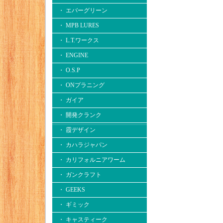
・ エバーグリーン
・ MPB LURES
・ L.T.ワークス
・ ENGINE
・ O.S.P
・ ONプラニング
・ ガイア
・ 開発クランク
・ 霞デザイン
・ カハラジャパン
・ カリフォルニアワーム
・ ガンクラフト
・ GEEKS
・ ギミック
・ キャスティーク