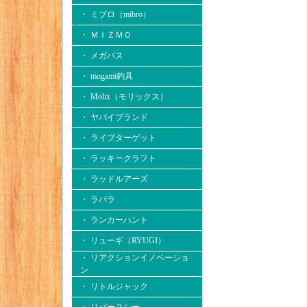
・ ミブロ（mibro）
・ ＭＩＺＭＯ
・ メガバス
・ mogami釣具
・ Molix（モリックス）
・ ヤバイブランド
・ ライブターゲット
・ ラッキークラフト
・ ラッドルアーズ
・ ラパラ
・ ランカーハント
・ リューギ（RYUGI）
・ リアクションイノベーショ
ン
・ リトルジャック