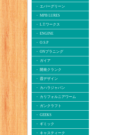
・ エバーグリーン
・ MPB LURES
・ L.T.ワークス
・ ENGINE
・ O.S.P
・ ONプラニング
・ ガイア
・ 開発クランク
・ 霞デザイン
・ カハラジャパン
・ カリフォルニアワーム
・ ガンクラフト
・ GEEKS
・ ギミック
・ キャスティーク