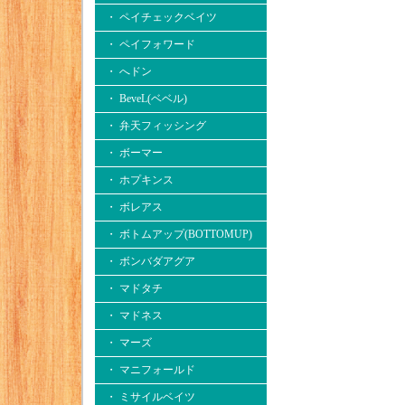
・ ペイチェックベイツ
・ ペイフォワード
・ へドン
・ BeveL(ベベル)
・ 弁天フィッシング
・ ボーマー
・ ホプキンス
・ ボレアス
・ ボトムアップ(BOTTOMUP)
・ ボンバダアグア
・ マドタチ
・ マドネス
・ マーズ
・ マニフォールド
・ ミサイルベイツ