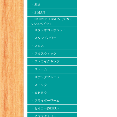
・ 邪道
・ Z-MAN
・ SKIRMISH BAITS（スカミ
ッシュベイツ）
・ スタジオコンポジット
・ スタンドパワー
・ スミス
・ スミスウィック
・ ストライクキング
・ ストーム
・ スナッグプルーフ
・ ストック
・ ＳＰＲＯ
・ スライダーワーム
・ セイコー(SEIKO)
・ Ｚファクトリー