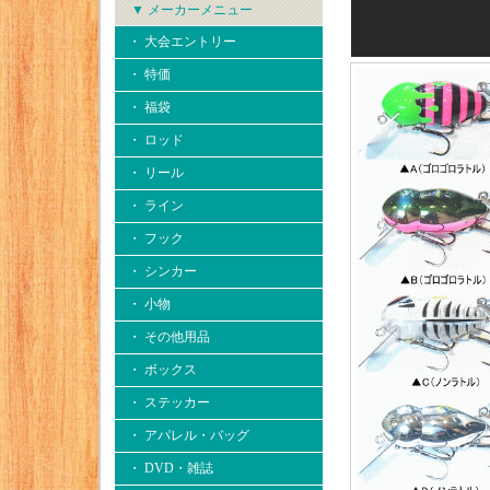
▼ メーカーメニュー
・ 大会エントリー
・ 特価
・ 福袋
・ ロッド
・ リール
・ ライン
・ フック
・ シンカー
・ 小物
・ その他用品
・ ボックス
・ ステッカー
・ アパレル・バッグ
・ DVD・雑誌