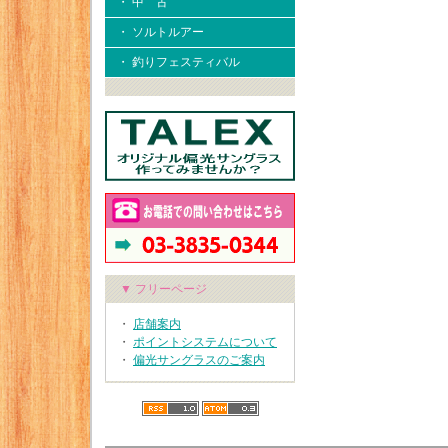
・ 中 古
・ ソルトルアー
・ 釣りフェスティバル
▼ フリーページ
・
店舗案内
・
ポイントシステムについて
・
偏光サングラスのご案内