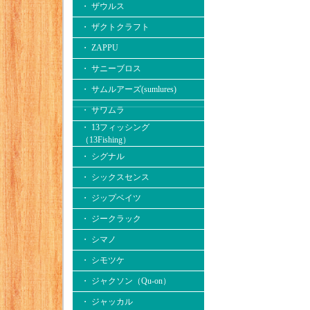
・ ザウルス
・ ザクトクラフト
・ ZAPPU
・ サニーブロス
・ サムルアーズ(sumlures)
・ サワムラ
・ 13フィッシング
（13Fishing）
・ シグナル
・ シックスセンス
・ ジップベイツ
・ ジークラック
・ シマノ
・ シモツケ
・ ジャクソン（Qu-on）
・ ジャッカル