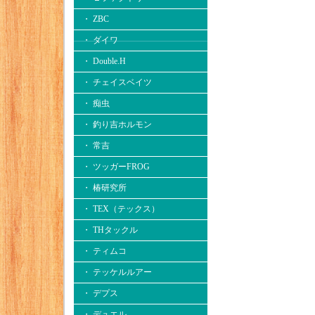
・ ZBC
・ ダイワ
・ Double.H
・ チェイスベイツ
・ 痴虫
・ 釣り吉ホルモン
・ 常吉
・ ツッガーFROG
・ 椿研究所
・ TEX（テックス）
・ THタックル
・ ティムコ
・ テッケルルアー
・ デプス
・ デュエル