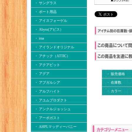
・ サングラス
・ ボート用品
・ アイスフォーゲル
・ Abyss(アビス）
・ ima
・ アイランドオリジナル
・ アチック（ATTIC）
・ アクアビット
・ アグア
・ 販売価格
・ アブガルシア
・ 在庫数
・ カラー
・ アルフハイト
・ アユムプロダクト
・ アンクルジョッシュ
・ アーボガスト
・ AHPLマッディーバニー