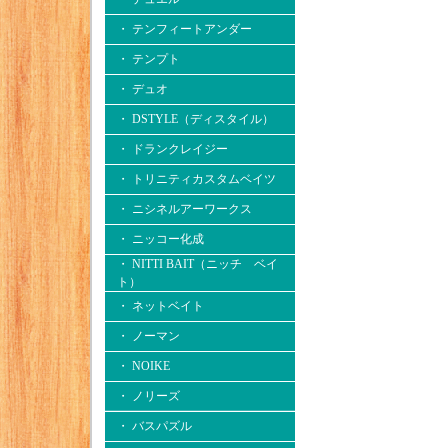
・ テンフィートアンダー
・ テンプト
・ デュオ
・ DSTYLE（ディスタイル）
・ ドランクレイジー
・ トリニティカスタムベイツ
・ ニシネルアーワークス
・ ニッコー化成
・ NITTI BAIT（ニッチ ベイ
ト）
・ ネットベイト
・ ノーマン
・ NOIKE
・ ノリーズ
・ バスパズル