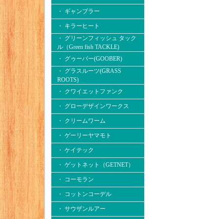
・ ギャンブラー
・ キラーヒート
・ グリーンフィッシュ タック
ル（Green fish TACKLE)
・ グゥーバー(GOOBER)
・ グラスルーツ(GRASS
ROOTS)
・ クワイエットファンク
・ グローデザインワークス
・ クリームワーム
・ ゲーリーヤマモト
・ ケイテック
・ ゲットネット（GETNET）
・ コーモラン
・ コットンコーデル
・ サウザンルアー