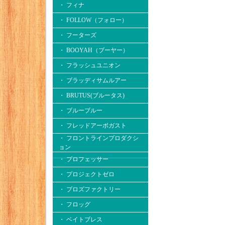
・ フィナ
・ FOLLOW（フォロー）
・ フーターズ
・ BOOYAH（ブーヤー）
・ フラッシュユニオン
・ ブラッディサムルアー
・ BRUTUS(ブルータス)
・ ブルーブルー
・ フレッドアーボガスト
・ フロントラインプロダクシ
ョン
・ プロフェッサー
・ プロジェクトゼロ
・ プロズファクトリー
・ フロッグ
・ ベイトブレス