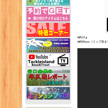
■約34ｇ
■約80mm（リップ含ま