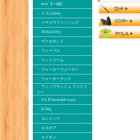
・ issei 【一誠】
・ イズム(ism)
・ イチカワフィッシング
・ IMAKATSU
・ ヴァガボンド
・ ウィーブル
・ ウッドリーム
・ ウォーカーウォーカー
・ ウォーターランド
・ ウィップラッシュ ファクト
リー
・ N.L.R Invincible Lures
・ H.Way
・ エレメンツ
・ エコギア
・ エドモン