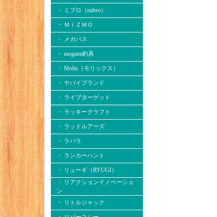
・ ミブロ（mibro）
・ ＭＩＺＭＯ
・ メガバス
・ mogami釣具
・ Molix（モリックス）
・ ヤバイブランド
・ ライブターゲット
・ ラッキークラフト
・ ラッドルアーズ
・ ラパラ
・ ランカーハント
・ リューギ（RYUGI）
・ リアクションイノベーショ
ン
・ リトルジャック