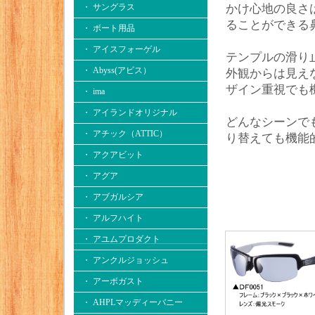
・ サングラス
かけ心地の良さ
ることができる
・ ボート用品
・ アイスフォーゲル
テンプルの滑り
・ Abyss(アビス）
外観からは見え
ザイン重視でも
・ ima
・ アイランドオリジナル
どんなシーンでも
・ アチック（ATTIC）
り替えても機能
・ アクアビット
・ アグア
・ アブガルシア
・ アルフハイト
・ アユムプロダクト
・ アンクルジョッシュ
・ アーボガスト
・ AHPLマッディーバニー