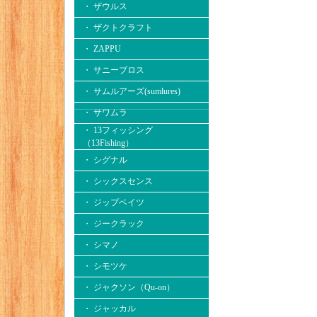
・ ザウルス
・ ザクトクラフト
・ ZAPPU
・ サニーブロス
・ サムルアーズ(sumlures)
・ サワムラ
・ 13フィッシング
（13Fishing）
・ シグナル
・ シックスセンス
・ ジップベイツ
・ ジークラック
・ シマノ
・ シモツケ
・ ジャクソン（Qu-on）
・ ジャッカル