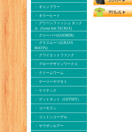
・ ギャンブラー
・ キラーヒート
・ グリーンフィッシュ タック
ル（Green fish TACKLE)
・ グゥーバー(GOOBER)
・ グラスルーツ(GRASS
ROOTS)
・ クワイエットファンク
・ グローデザインワークス
・ クリームワーム
・ ゲーリーヤマモト
・ ケイテック
・ ゲットネット（GETNET）
・ コーモラン
・ コットンコーデル
・ サウザンルアー