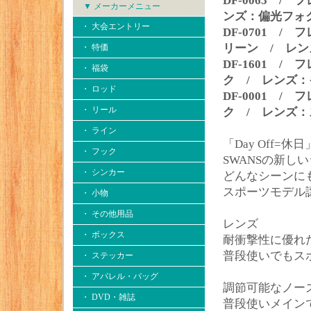
DF-0065 
▼ メーカーメニュー
ンズ：偏光フォ
・ 大会エントリー
DF-0701 
リーン / レ
・ 特価
DF-1601 
・ 福袋
ク / レンズ
・ ロッド
DF-0001 
・ リール
ク / レンズ
・ ライン
「Day Off
・ フック
SWANSの新し
・ シンカー
どんなシーンに
スポーツモデル
・ 小物
・ その他用品
レンズ
・ ボックス
耐衝撃性に優れ
普段使いでもス
・ ステッカー
・ アパレル・バッグ
調節可能なノー
・ DVD・雑誌
普段使いメイン