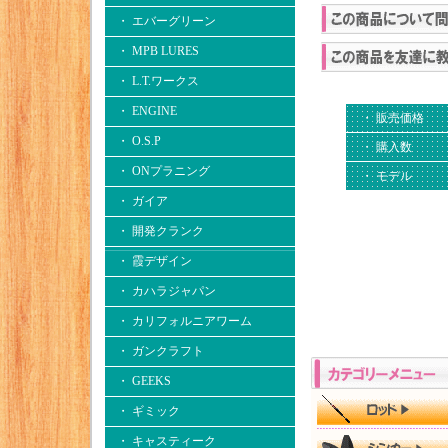
・ エバーグリーン
・ MPB LURES
・ L.T.ワークス
・ ENGINE
・ 販売価格
・ O.S.P
・ 購入数
・ ONプラニング
・ モデル
・ ガイア
・ 開発クランク
・ 霞デザイン
・ カハラジャパン
・ カリフォルニアワーム
・ ガンクラフト
・ GEEKS
・ ギミック
・ キャスティーク