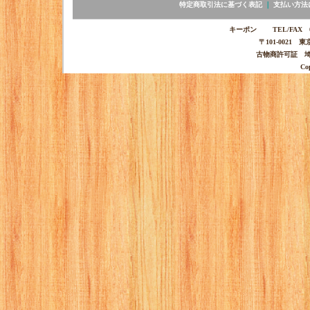
特定商取引法に基づく表記
｜
支払い方法
キーポン TEL/FAX 03-
〒101-0021 
古物商許可証 埼玉
Co