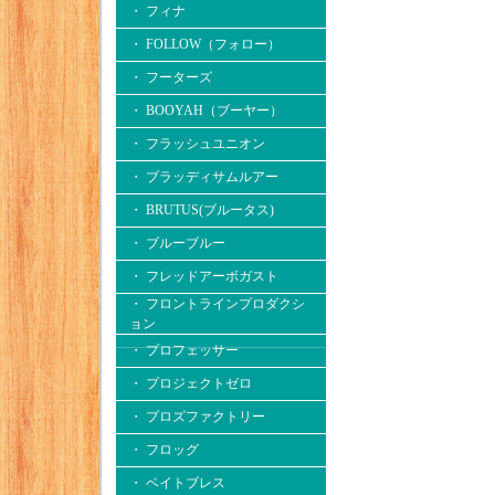
・ フィナ
・ FOLLOW（フォロー）
・ フーターズ
・ BOOYAH（ブーヤー）
・ フラッシュユニオン
・ ブラッディサムルアー
・ BRUTUS(ブルータス)
・ ブルーブルー
・ フレッドアーボガスト
・ フロントラインプロダクシ
ョン
・ プロフェッサー
・ プロジェクトゼロ
・ プロズファクトリー
・ フロッグ
・ ベイトブレス