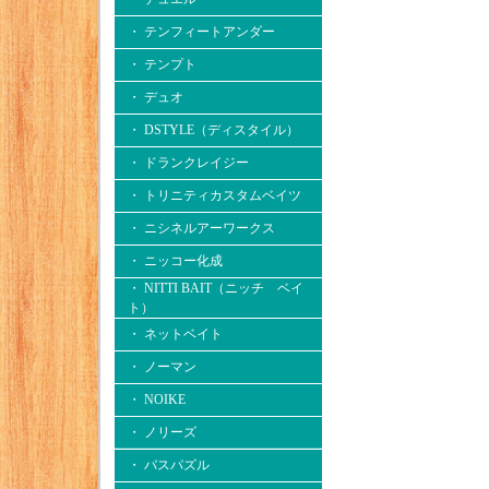
・ テンフィートアンダー
・ テンプト
・ デュオ
・ DSTYLE（ディスタイル）
・ ドランクレイジー
・ トリニティカスタムベイツ
・ ニシネルアーワークス
・ ニッコー化成
・ NITTI BAIT（ニッチ ベイ
ト）
・ ネットベイト
・ ノーマン
・ NOIKE
・ ノリーズ
・ バスパズル