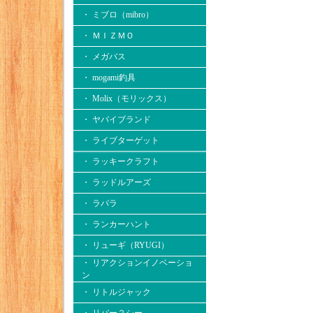
・ ミブロ（mibro）
・ ＭＩＺＭＯ
・ メガバス
・ mogami釣具
・ Molix（モリックス）
・ ヤバイブランド
・ ライブターゲット
・ ラッキークラフト
・ ラッドルアーズ
・ ラパラ
・ ランカーハント
・ リューギ（RYUGI）
・ リアクションイノベーショ
ン
・ リトルジャック