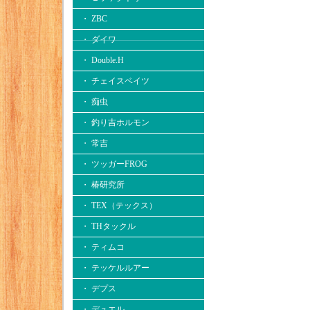
・ ZBC
・ ダイワ
・ Double.H
・ チェイスベイツ
・ 痴虫
・ 釣り吉ホルモン
・ 常吉
・ ツッガーFROG
・ 椿研究所
・ TEX（テックス）
・ THタックル
・ ティムコ
・ テッケルルアー
・ デプス
・ デュエル