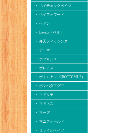
・ ペイチェックベイツ
・ ペイフォワード
・ へドン
・ BeveL(ベベル)
・ 弁天フィッシング
・ ボーマー
・ ホプキンス
・ ボレアス
・ ボトムアップ(BOTTOMUP)
・ ボンバダアグア
・ マドタチ
・ マドネス
・ マーズ
・ マニフォールド
・ ミサイルベイツ