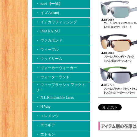
・ issei 【一誠】
・ イズム(ism)
・ イチカワフィッシング
・ IMAKATSU
・ ヴァガボンド
・ ウィーブル
・ ウッドリーム
・ ウォーカーウォーカー
・ ウォーターランド
・ ウィップラッシュ ファクト
リー
・ N.L.R Invincible Lures
・ H.Way
・ エレメンツ
・ エコギア
・ エドモン