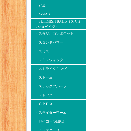
・ 邪道
・ Z-MAN
・ SKIRMISH BAITS（スカミ
ッシュベイツ）
・ スタジオコンポジット
・ スタンドパワー
・ スミス
・ スミスウィック
・ ストライクキング
・ ストーム
・ スナッグプルーフ
・ ストック
・ ＳＰＲＯ
・ スライダーワーム
・ セイコー(SEIKO)
・ Ｚファクトリー