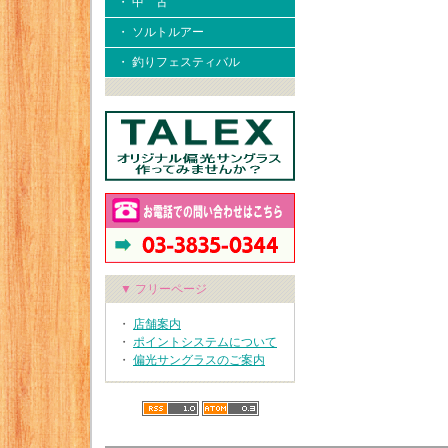
・ 中 古
・ ソルトルアー
・ 釣りフェスティバル
▼ フリーページ
・
店舗案内
・
ポイントシステムについて
・
偏光サングラスのご案内