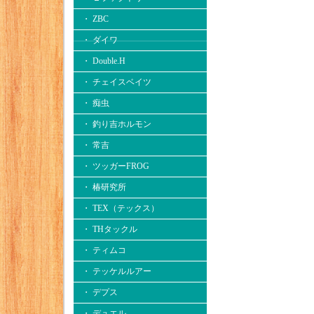
・ ZBC
・ ダイワ
・ Double.H
・ チェイスベイツ
・ 痴虫
・ 釣り吉ホルモン
・ 常吉
・ ツッガーFROG
・ 椿研究所
・ TEX（テックス）
・ THタックル
・ ティムコ
・ テッケルルアー
・ デプス
・ デュエル