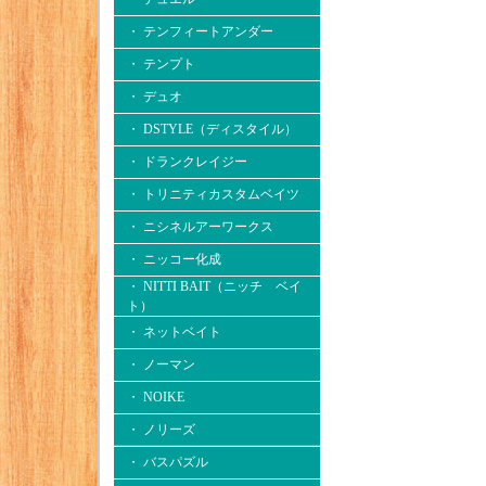
・ テンフィートアンダー
・ テンプト
・ デュオ
・ DSTYLE（ディスタイル）
・ ドランクレイジー
・ トリニティカスタムベイツ
・ ニシネルアーワークス
・ ニッコー化成
・ NITTI BAIT（ニッチ ベイ
ト）
・ ネットベイト
・ ノーマン
・ NOIKE
・ ノリーズ
・ バスパズル