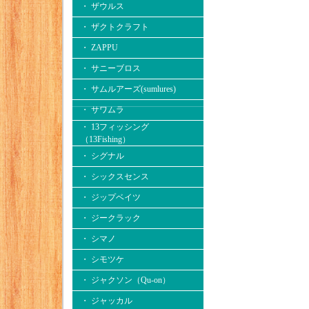
・ ザウルス
・ ザクトクラフト
・ ZAPPU
・ サニーブロス
・ サムルアーズ(sumlures)
・ サワムラ
・ 13フィッシング
（13Fishing）
・ シグナル
・ シックスセンス
・ ジップベイツ
・ ジークラック
・ シマノ
・ シモツケ
・ ジャクソン（Qu-on）
・ ジャッカル