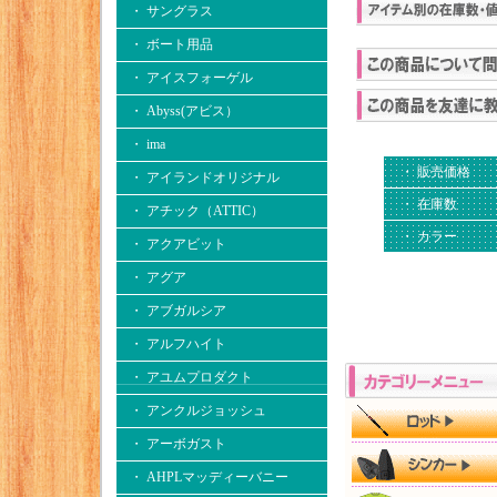
・ サングラス
・ ボート用品
・ アイスフォーゲル
・ Abyss(アビス）
・ ima
・ 販売価格
・ アイランドオリジナル
・ 在庫数
・ アチック（ATTIC）
・ カラー
・ アクアビット
・ アグア
・ アブガルシア
・ アルフハイト
・ アユムプロダクト
・ アンクルジョッシュ
・ アーボガスト
・ AHPLマッディーバニー