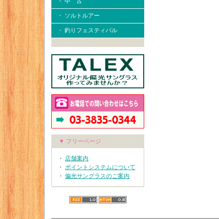
・ 中 古
・ ソルトルアー
・ 釣りフェスティバル
▼ フリーページ
・
店舗案内
・
ポイントシステムについて
・
偏光サングラスのご案内