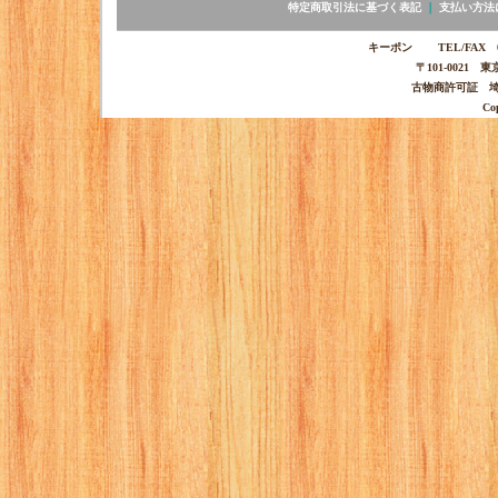
特定商取引法に基づく表記
｜
支払い方法
キーポン TEL/FAX 03-
〒101-0021 
古物商許可証 埼玉
Co