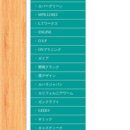
・ エバーグリーン
・ MPB LURES
・ L.T.ワークス
・ ENGINE
・ O.S.P
・ ONプラニング
・ ガイア
・ 開発クランク
・ 霞デザイン
・ カハラジャパン
・ カリフォルニアワーム
・ ガンクラフト
・ GEEKS
・ ギミック
・ キャスティーク