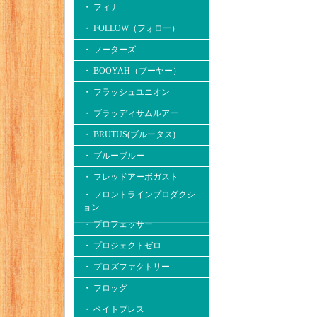
・ フィナ
・ FOLLOW（フォロー）
・ フーターズ
・ BOOYAH（ブーヤー）
・ フラッシュユニオン
・ ブラッディサムルアー
・ BRUTUS(ブルータス)
・ ブルーブルー
・ フレッドアーボガスト
・ フロントラインプロダクシ
ョン
・ プロフェッサー
・ プロジェクトゼロ
・ プロズファクトリー
・ フロッグ
・ ベイトブレス