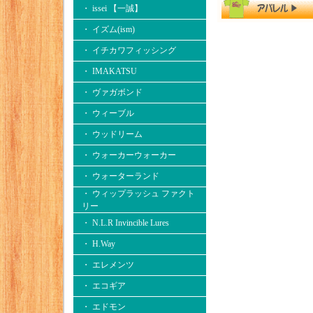
・ issei 【一誠】
・ イズム(ism)
・ イチカワフィッシング
・ IMAKATSU
・ ヴァガボンド
・ ウィーブル
・ ウッドリーム
・ ウォーカーウォーカー
・ ウォーターランド
・ ウィップラッシュ ファクト
リー
・ N.L.R Invincible Lures
・ H.Way
・ エレメンツ
・ エコギア
・ エドモン