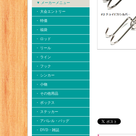
▼ メーカーメニュー
・ 大会エントリー
・ 特価
・ 福袋
・ ロッド
・ リール
・ ライン
・ フック
・ シンカー
・ 小物
・ その他用品
・ ボックス
・ ステッカー
・ アパレル・バッグ
・ DVD・雑誌