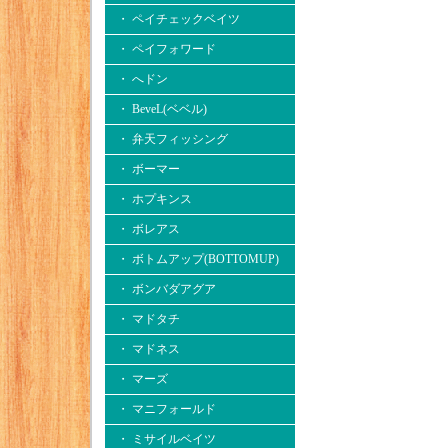
・ ペイチェックベイツ
・ ペイフォワード
・ へドン
・ BeveL(ベベル)
・ 弁天フィッシング
・ ボーマー
・ ホプキンス
・ ボレアス
・ ボトムアップ(BOTTOMUP)
・ ボンバダアグア
・ マドタチ
・ マドネス
・ マーズ
・ マニフォールド
・ ミサイルベイツ