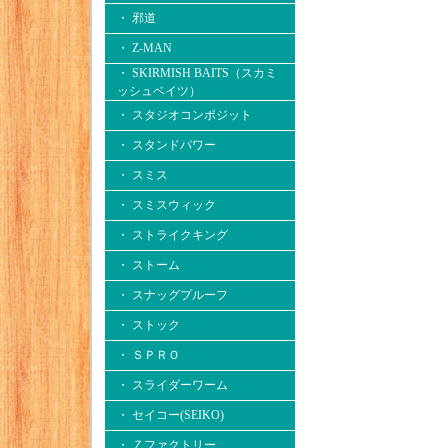
・ 邪道
・ Z-MAN
・ SKIRMISH BAITS（スカミ
ッシュベイツ）
・ スタジオコンポジット
・ スタンドパワー
・ スミス
・ スミスウィック
・ ストライクキング
・ ストーム
・ スナッグプルーフ
・ ストック
・ ＳＰＲＯ
・ スライダーワーム
・ セイコー(SEIKO)
・ Ｚファクトリー