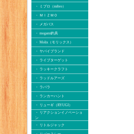
・ ミブロ（mibro）
・ ＭＩＺＭＯ
・ メガバス
・ mogami釣具
・ Molix（モリックス）
・ ヤバイブランド
・ ライブターゲット
・ ラッキークラフト
・ ラッドルアーズ
・ ラパラ
・ ランカーハント
・ リューギ（RYUGI）
・ リアクションイノベーショ
ン
・ リトルジャック