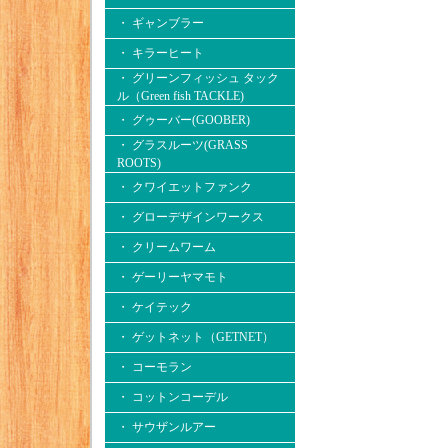
・ ギャンブラー
・ キラーヒート
・ グリーンフィッシュ タック
ル（Green fish TACKLE)
・ グゥーバー(GOOBER)
・ グラスルーツ(GRASS
ROOTS)
・ クワイエットファンク
・ グローデザインワークス
・ クリームワーム
・ ゲーリーヤマモト
・ ケイテック
・ ゲットネット（GETNET）
・ コーモラン
・ コットンコーデル
・ サウザンルアー