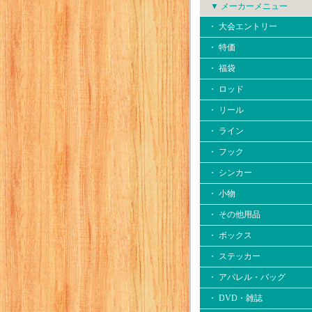
▼ メーカーメニュー
・ 大会エントリー
・ 特価
・ 福袋
・ ロッド
・ リール
・ ライン
・ フック
・ シンカー
・ 小物
・ その他用品
・ ボックス
・ ステッカー
・ アパレル・バッグ
・ DVD・雑誌