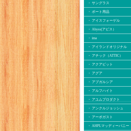
・ サングラス
・ ボート用品
・ アイスフォーゲル
・ Abyss(アビス）
・ ima
・ アイランドオリジナル
・ アチック（ATTIC）
・ アクアビット
・ アグア
・ アブガルシア
・ アルフハイト
・ アユムプロダクト
・ アンクルジョッシュ
・ アーボガスト
・ AHPLマッディーバニー