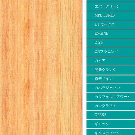
・ エバーグリーン
・ MPB LURES
・ L.T.ワークス
・ ENGINE
・ O.S.P
・ ONプラニング
・ ガイア
・ 開発クランク
・ 霞デザイン
・ カハラジャパン
・ カリフォルニアワーム
・ ガンクラフト
・ GEEKS
・ ギミック
・ キャスティーク