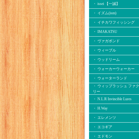
・ issei 【一誠】
・ イズム(ism)
・ イチカワフィッシング
・ IMAKATSU
・ ヴァガボンド
・ ウィーブル
・ ウッドリーム
・ ウォーカーウォーカー
・ ウォーターランド
・ ウィップラッシュ ファ
リー
・ N.L.R Invincible Lures
・ H.Way
・ エレメンツ
・ エコギア
・ エドモン