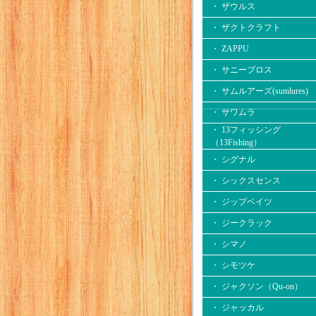
・ ザウルス
・ ザクトクラフト
・ ZAPPU
・ サニーブロス
・ サムルアーズ(sumlures)
・ サワムラ
・ 13フィッシング
（13Fishing）
・ シグナル
・ シックスセンス
・ ジップベイツ
・ ジークラック
・ シマノ
・ シモツケ
・ ジャクソン（Qu-on）
・ ジャッカル