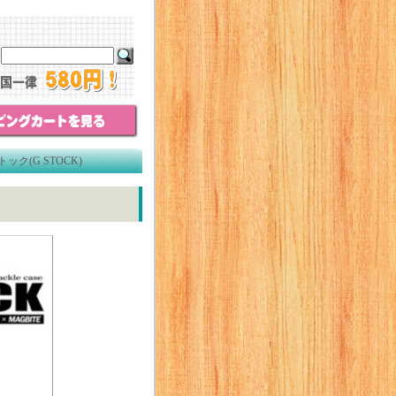
ク(G STOCK)