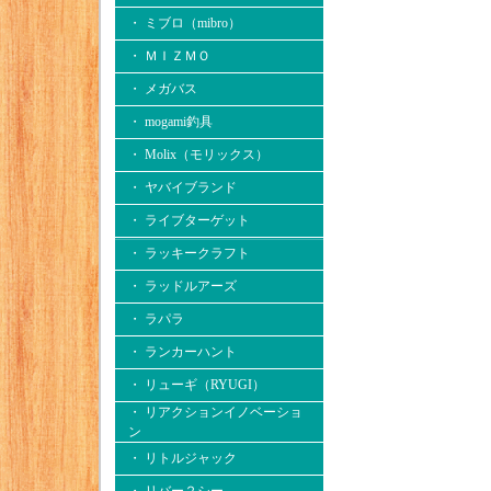
・ ミブロ（mibro）
・ ＭＩＺＭＯ
・ メガバス
・ mogami釣具
・ Molix（モリックス）
・ ヤバイブランド
・ ライブターゲット
・ ラッキークラフト
・ ラッドルアーズ
・ ラパラ
・ ランカーハント
・ リューギ（RYUGI）
・ リアクションイノベーショ
ン
・ リトルジャック