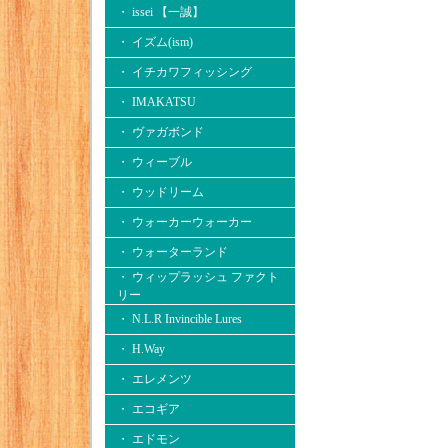
・ issei 【一誠】
・ イズム(ism)
・ イチカワフィッシング
・ IMAKATSU
・ ヴァガボンド
・ ウィーブル
・ ウッドリーム
・ ウォーカーウォーカー
・ ウォーターランド
・ ウィップラッシュ ファクト
リー
・ N.L.R Invincible Lures
・ H.Way
・ エレメンツ
・ エコギア
・ エドモン