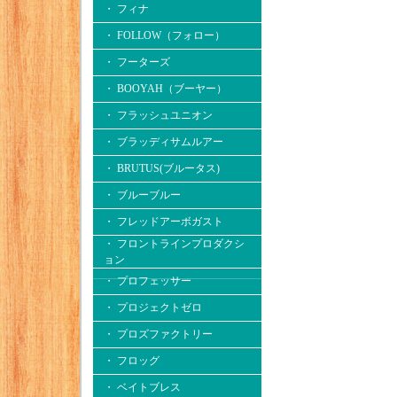
・ フィナ
・ FOLLOW（フォロー）
・ フーターズ
・ BOOYAH（ブーヤー）
・ フラッシュユニオン
・ ブラッディサムルアー
・ BRUTUS(ブルータス)
・ ブルーブルー
・ フレッドアーボガスト
・ フロントラインプロダクシ
ョン
・ プロフェッサー
・ プロジェクトゼロ
・ プロズファクトリー
・ フロッグ
・ ベイトブレス