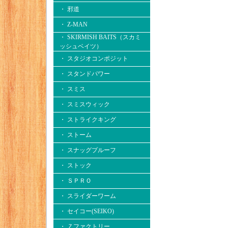
・ 邪道
・ Z-MAN
・ SKIRMISH BAITS（スカミ
ッシュベイツ）
・ スタジオコンポジット
・ スタンドパワー
・ スミス
・ スミスウィック
・ ストライクキング
・ ストーム
・ スナッグプルーフ
・ ストック
・ ＳＰＲＯ
・ スライダーワーム
・ セイコー(SEIKO)
・ Ｚファクトリー