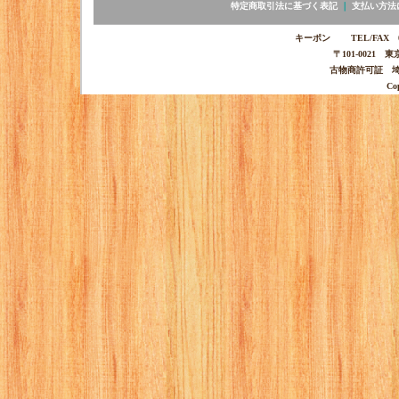
特定商取引法に基づく表記
｜
支払い方法
キーポン TEL/FAX 03-
〒101-0021 
古物商許可証 埼玉
Co