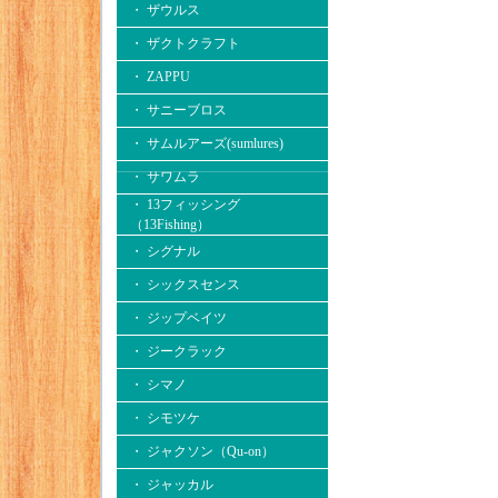
・ ザウルス
・ ザクトクラフト
・ ZAPPU
・ サニーブロス
・ サムルアーズ(sumlures)
・ サワムラ
・ 13フィッシング
（13Fishing）
・ シグナル
・ シックスセンス
・ ジップベイツ
・ ジークラック
・ シマノ
・ シモツケ
・ ジャクソン（Qu-on）
・ ジャッカル