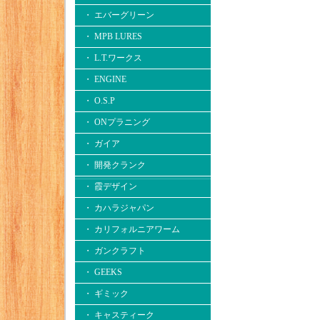
・ エバーグリーン
・ MPB LURES
・ L.T.ワークス
・ ENGINE
・ O.S.P
・ ONプラニング
・ ガイア
・ 開発クランク
・ 霞デザイン
・ カハラジャパン
・ カリフォルニアワーム
・ ガンクラフト
・ GEEKS
・ ギミック
・ キャスティーク