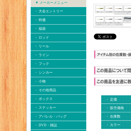
▼ メーカーメニュー
・ 大会エントリー
・ 特価
・ 福袋
・ ロッド
・ リール
・ ライン
・ フック
・ シンカー
・ 小物
・ その他用品
・ ボックス
・ 定価
・ ステッカー
・ 販売価格
・ 在庫数
・ アパレル・バッグ
・ カラー
・ DVD・雑誌