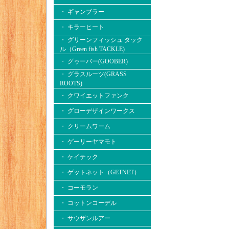
・ ギャンブラー
・ キラーヒート
・ グリーンフィッシュ タック
ル（Green fish TACKLE)
・ グゥーバー(GOOBER)
・ グラスルーツ(GRASS
ROOTS)
・ クワイエットファンク
・ グローデザインワークス
・ クリームワーム
・ ゲーリーヤマモト
・ ケイテック
・ ゲットネット（GETNET）
・ コーモラン
・ コットンコーデル
・ サウザンルアー