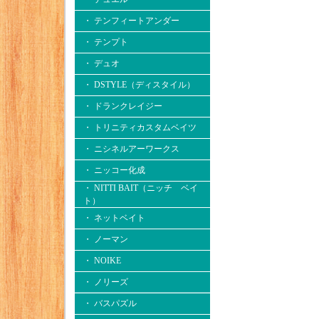
・ テンフィートアンダー
・ テンプト
・ デュオ
・ DSTYLE（ディスタイル）
・ ドランクレイジー
・ トリニティカスタムベイツ
・ ニシネルアーワークス
・ ニッコー化成
・ NITTI BAIT（ニッチ ベイ
ト）
・ ネットベイト
・ ノーマン
・ NOIKE
・ ノリーズ
・ バスパズル