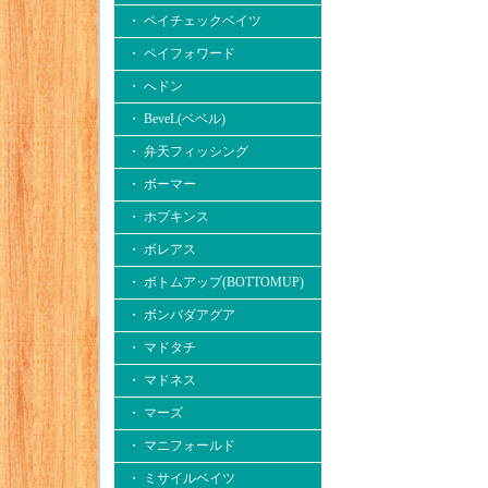
・ ペイチェックベイツ
・ ペイフォワード
・ へドン
・ BeveL(ベベル)
・ 弁天フィッシング
・ ボーマー
・ ホプキンス
・ ボレアス
・ ボトムアップ(BOTTOMUP)
・ ボンバダアグア
・ マドタチ
・ マドネス
・ マーズ
・ マニフォールド
・ ミサイルベイツ