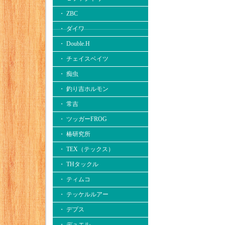
・ ZBC
・ ダイワ
・ Double.H
・ チェイスベイツ
・ 痴虫
・ 釣り吉ホルモン
・ 常吉
・ ツッガーFROG
・ 椿研究所
・ TEX（テックス）
・ THタックル
・ ティムコ
・ テッケルルアー
・ デプス
・ デュエル