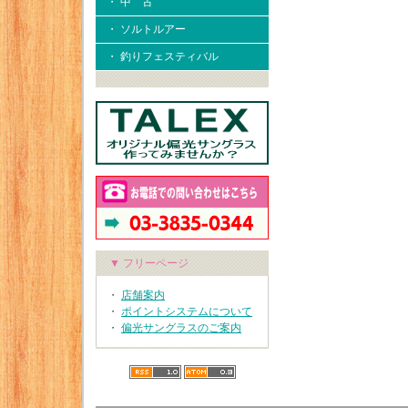
・ 中 古
・ ソルトルアー
・ 釣りフェスティバル
▼ フリーページ
・
店舗案内
・
ポイントシステムについて
・
偏光サングラスのご案内