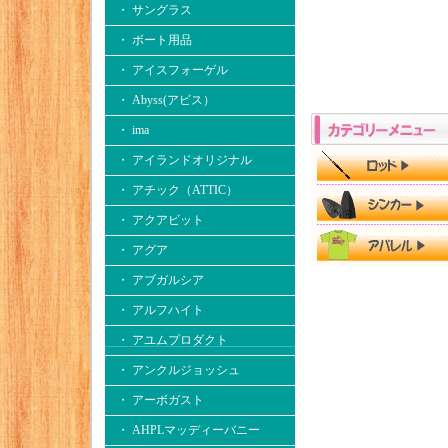
・ サングラス
・ ボート用品
・ アイスフォーゲル
・ Abyss(アビス）
・ ima
・ アイランドオリジナル
・ アチック（ATTIC）
・ アクアビット
・ アグア
・ アブガルシア
・ アルフハイト
・ アユムプロダクト
・ アンクルジョッシュ
・ アーボガスト
・ AHPLマッディーバニー