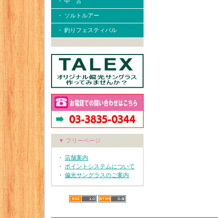
・ 中 古
・ ソルトルアー
・ 釣りフェスティバル
▼ フリーページ
・
店舗案内
・
ポイントシステムについて
・
偏光サングラスのご案内