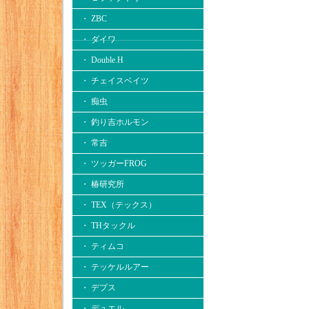
・ ZBC
・ ダイワ
・ Double.H
・ チェイスベイツ
・ 痴虫
・ 釣り吉ホルモン
・ 常吉
・ ツッガーFROG
・ 椿研究所
・ TEX（テックス）
・ THタックル
・ ティムコ
・ テッケルルアー
・ デプス
・ デュエル