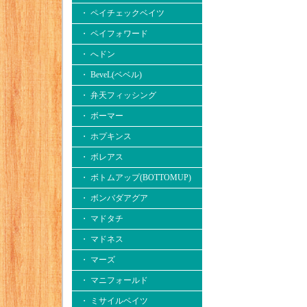
・ ペイチェックベイツ
・ ペイフォワード
・ へドン
・ BeveL(ベベル)
・ 弁天フィッシング
・ ボーマー
・ ホプキンス
・ ボレアス
・ ボトムアップ(BOTTOMUP)
・ ボンバダアグア
・ マドタチ
・ マドネス
・ マーズ
・ マニフォールド
・ ミサイルベイツ