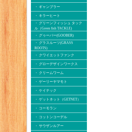
・ ギャンブラー
・ キラーヒート
・ グリーンフィッシュ タック
ル（Green fish TACKLE)
・ グゥーバー(GOOBER)
・ グラスルーツ(GRASS
ROOTS)
・ クワイエットファンク
・ グローデザインワークス
・ クリームワーム
・ ゲーリーヤマモト
・ ケイテック
・ ゲットネット（GETNET）
・ コーモラン
・ コットンコーデル
・ サウザンルアー