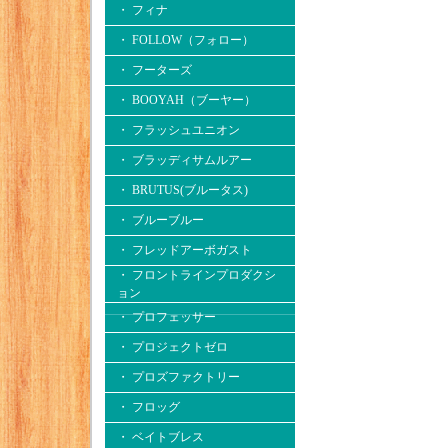
・ フィナ
・ FOLLOW（フォロー）
・ フーターズ
・ BOOYAH（ブーヤー）
・ フラッシュユニオン
・ ブラッディサムルアー
・ BRUTUS(ブルータス)
・ ブルーブルー
・ フレッドアーボガスト
・ フロントラインプロダクシ
ョン
・ プロフェッサー
・ プロジェクトゼロ
・ プロズファクトリー
・ フロッグ
・ ベイトブレス