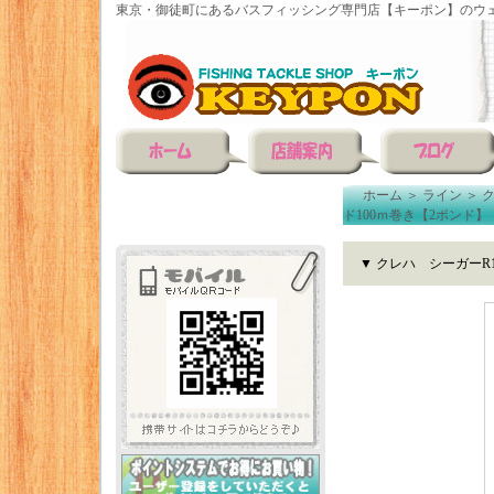
東京・御徒町にあるバスフィッシング専門店【キーポン】のウェ
ホーム
＞
ライン
＞
ド100ｍ巻き【2ポンド】
▼ クレハ シーガーR