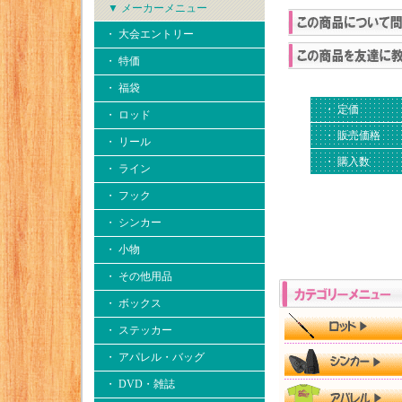
▼ メーカーメニュー
・ 大会エントリー
・ 特価
・ 福袋
・ 定価
・ ロッド
・ 販売価格
・ リール
・ 購入数
・ ライン
・ フック
・ シンカー
・ 小物
・ その他用品
・ ボックス
・ ステッカー
・ アパレル・バッグ
・ DVD・雑誌