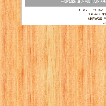
特定商取引法に基づく表記
｜
支払い方法
キーポン TEL/FAX 03-
〒101-0021 
古物商許可証 埼玉
Co