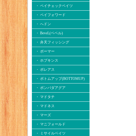
・ ペイチェックベイツ
・ ペイフォワード
・ へドン
・ BeveL(ベベル)
・ 弁天フィッシング
・ ボーマー
・ ホプキンス
・ ボレアス
・ ボトムアップ(BOTTOMUP)
・ ボンバダアグア
・ マドタチ
・ マドネス
・ マーズ
・ マニフォールド
・ ミサイルベイツ