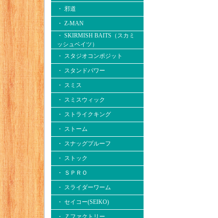
・ 邪道
・ Z-MAN
・ SKIRMISH BAITS（スカミ
ッシュベイツ）
・ スタジオコンポジット
・ スタンドパワー
・ スミス
・ スミスウィック
・ ストライクキング
・ ストーム
・ スナッグプルーフ
・ ストック
・ ＳＰＲＯ
・ スライダーワーム
・ セイコー(SEIKO)
・ Ｚファクトリー