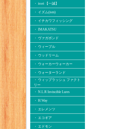
・ issei 【一誠】
・ イズム(ism)
・ イチカワフィッシング
・ IMAKATSU
・ ヴァガボンド
・ ウィーブル
・ ウッドリーム
・ ウォーカーウォーカー
・ ウォーターランド
・ ウィップラッシュ ファクト
リー
・ N.L.R Invincible Lures
・ H.Way
・ エレメンツ
・ エコギア
・ エドモン