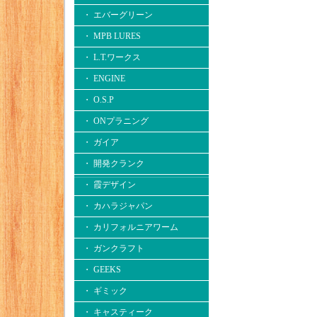
・ エバーグリーン
・ MPB LURES
・ L.T.ワークス
・ ENGINE
・ O.S.P
・ ONプラニング
・ ガイア
・ 開発クランク
・ 霞デザイン
・ カハラジャパン
・ カリフォルニアワーム
・ ガンクラフト
・ GEEKS
・ ギミック
・ キャスティーク