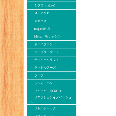
・ ミブロ（mibro）
・ ＭＩＺＭＯ
・ メガバス
・ mogami釣具
・ Molix（モリックス）
・ ヤバイブランド
・ ライブターゲット
・ ラッキークラフト
・ ラッドルアーズ
・ ラパラ
・ ランカーハント
・ リューギ（RYUGI）
・ リアクションイノベーショ
ン
・ リトルジャック