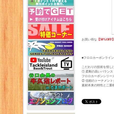
お買い得な
【50%OFF
■フロロカーボンライン/
こだわりの技術を惜しげ
① 柔剛の高いバランス
フロロカーボンシリー
② 信頼のトーナメント
素材本来の特性と二重