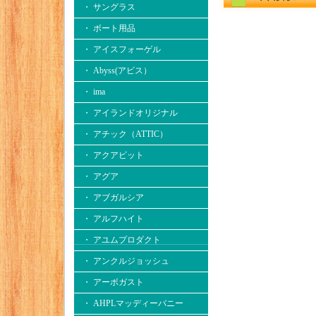
・ サングラス
・ ボート用品
・ アイスフォーゲル
・ Abyss(アビス）
・ ima
・ アイランドオリジナル
・ アチック（ATTIC）
・ アクアビット
・ アグア
・ アブガルシア
・ アルフハイト
・ アユムプロダクト
・ アンクルジョッシュ
・ アーボガスト
・ AHPLマッディーバニー