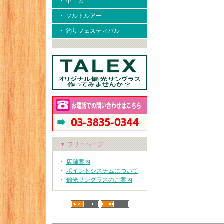
・ 中 古
・ ソルトルアー
・ 釣りフェスティバル
▼ フリーページ
・
店舗案内
・
ポイントシステムについて
・
偏光サングラスのご案内