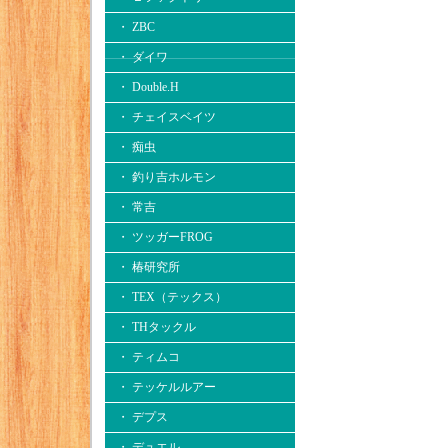
・ ZBC
・ ダイワ
・ Double.H
・ チェイスベイツ
・ 痴虫
・ 釣り吉ホルモン
・ 常吉
・ ツッガーFROG
・ 椿研究所
・ TEX（テックス）
・ THタックル
・ ティムコ
・ テッケルルアー
・ デプス
・ デュエル