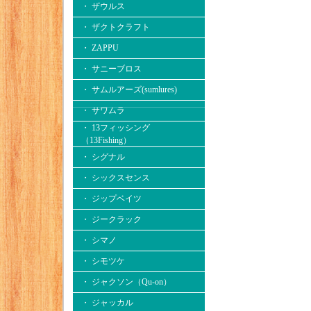
・ ザウルス
・ ザクトクラフト
・ ZAPPU
・ サニーブロス
・ サムルアーズ(sumlures)
・ サワムラ
・ 13フィッシング
（13Fishing）
・ シグナル
・ シックスセンス
・ ジップベイツ
・ ジークラック
・ シマノ
・ シモツケ
・ ジャクソン（Qu-on）
・ ジャッカル