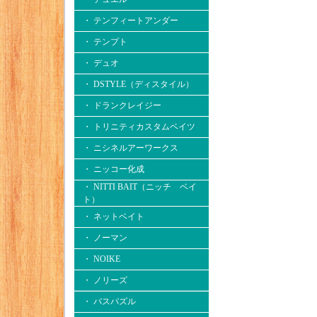
・ テンフィートアンダー
・ テンプト
・ デュオ
・ DSTYLE（ディスタイル）
・ ドランクレイジー
・ トリニティカスタムベイツ
・ ニシネルアーワークス
・ ニッコー化成
・ NITTI BAIT（ニッチ ベイ
ト）
・ ネットベイト
・ ノーマン
・ NOIKE
・ ノリーズ
・ バスパズル