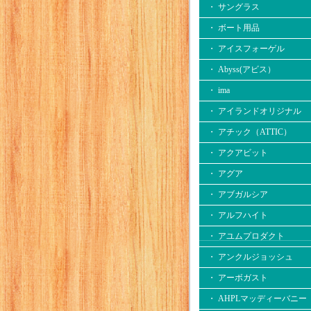
・ サングラス
・ ボート用品
・ アイスフォーゲル
・ Abyss(アビス）
・ ima
・ アイランドオリジナル
・ アチック（ATTIC）
・ アクアビット
・ アグア
・ アブガルシア
・ アルフハイト
・ アユムプロダクト
・ アンクルジョッシュ
・ アーボガスト
・ AHPLマッディーバニー