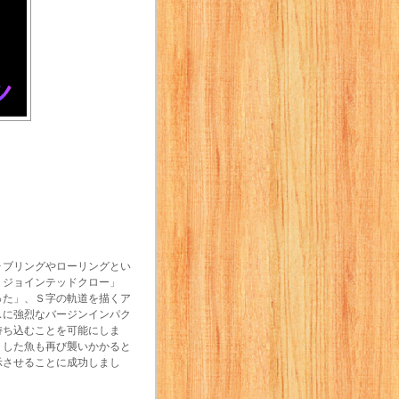
ォブリングやローリングとい
・ジョインテッドクロー」
った」、Ｓ字の軌道を描くア
スに強烈なバージンインパク
持ち込むことを可能にしま
トした魚も再び襲いかかると
示させることに成功しまし