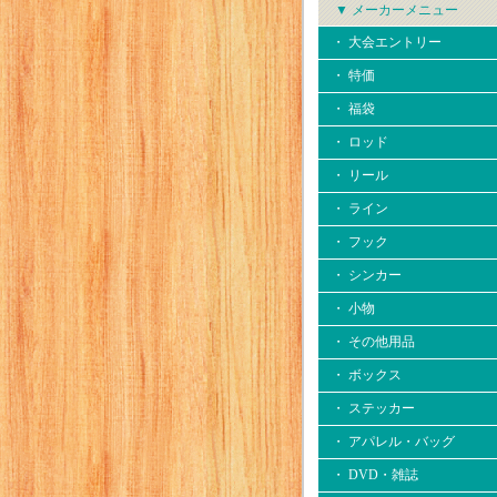
▼ メーカーメニュー
・ 大会エントリー
・ 特価
・ 福袋
・ ロッド
・ リール
・ ライン
・ フック
・ シンカー
・ 小物
・ その他用品
・ ボックス
・ ステッカー
・ アパレル・バッグ
・ DVD・雑誌