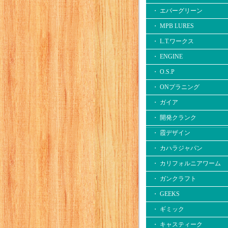
・ エバーグリーン
・ MPB LURES
・ L.T.ワークス
・ ENGINE
・ O.S.P
・ ONプラニング
・ ガイア
・ 開発クランク
・ 霞デザイン
・ カハラジャパン
・ カリフォルニアワーム
・ ガンクラフト
・ GEEKS
・ ギミック
・ キャスティーク