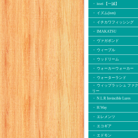
・ issei 【一誠】
・ イズム(ism)
・ イチカワフィッシング
・ IMAKATSU
・ ヴァガボンド
・ ウィーブル
・ ウッドリーム
・ ウォーカーウォーカー
・ ウォーターランド
・ ウィップラッシュ ファ
リー
・ N.L.R Invincible Lures
・ H.Way
・ エレメンツ
・ エコギア
・ エドモン