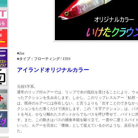
■2oz
■タイプ：フローティング / 15SS
アイランドオリジナルカラー
元祖S字系。
通常のリップ付ルアーでは、リップで水の抵抗を受けることにより、ウ
ったアクションを生み出します。しかし、このリップレスルアー「鮎邪
は、既存のルアーには存在しない、と言うよりも「出すことのできなか
クションをただ巻くだけで演出します。この「Ｓ字アクション」は、バ
トを与え、かなり離れたスポットからでもバスを呼び寄せて、バイトに
す。また、この動きはバスの捕食本能を駆り立て、一度や二度ミスバイ
いった、ルアーを完全に「獲物」として捉えているかのような、反応を
た。