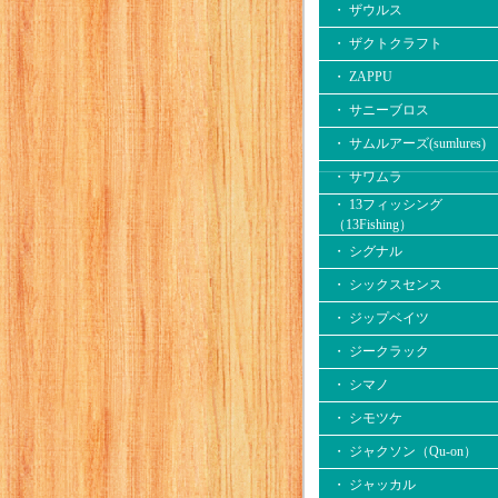
・ ザウルス
・ ザクトクラフト
・ ZAPPU
・ サニーブロス
・ サムルアーズ(sumlures)
・ サワムラ
・ 13フィッシング
（13Fishing）
・ シグナル
・ シックスセンス
・ ジップベイツ
・ ジークラック
・ シマノ
・ シモツケ
・ ジャクソン（Qu-on）
・ ジャッカル