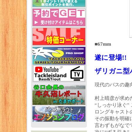
■67mm
遂に登場!!
ザリガニ型バ
現代のバスの趣
村上晴彦が求めた
“しっかり泳ぐ”
ロングキャスト
その振動を明確
言わずもがなで