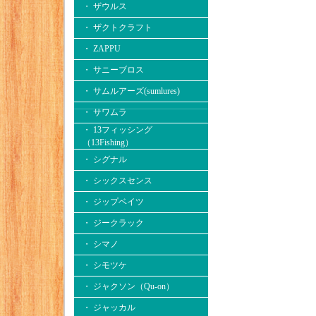
・ ザウルス
・ ザクトクラフト
・ ZAPPU
・ サニーブロス
・ サムルアーズ(sumlures)
・ サワムラ
・ 13フィッシング
（13Fishing）
・ シグナル
・ シックスセンス
・ ジップベイツ
・ ジークラック
・ シマノ
・ シモツケ
・ ジャクソン（Qu-on）
・ ジャッカル