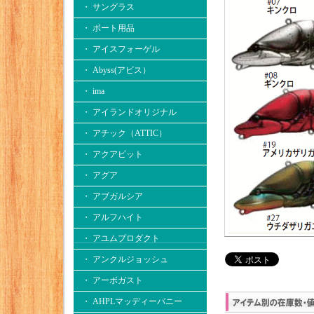
・ サングラス
・ ボート用品
・ アイスフォーゲル
・ Abyss(アビス）
・ ima
・ アイランドオリジナル
・ アチック（ATTIC）
・ アクアビット
・ アグア
・ アブガルシア
・ アルフハイト
・ アユムプロダクト
・ アンクルジョッシュ
・ アーボガスト
・ AHPLマッディーバニー