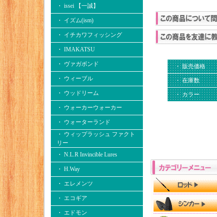
・ issei 【一誠】
・ イズム(ism)
・ イチカワフィッシング
・ IMAKATSU
・ ヴァガボンド
・ 販売価格
・ ウィーブル
・ 在庫数
・ ウッドリーム
・ カラー
・ ウォーカーウォーカー
・ ウォーターランド
・ ウィップラッシュ ファクト
リー
・ N.L.R Invincible Lures
・ H.Way
・ エレメンツ
・ エコギア
・ エドモン