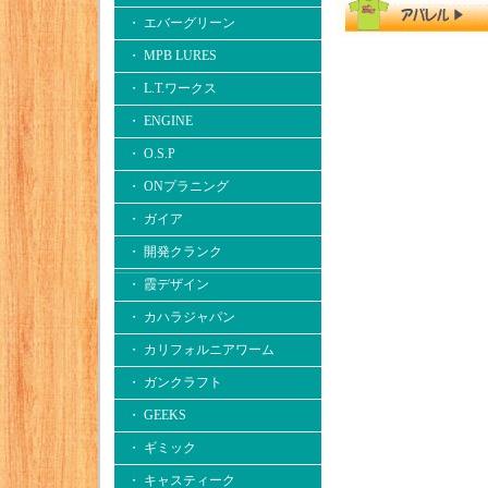
・ エバーグリーン
・ MPB LURES
・ L.T.ワークス
・ ENGINE
・ O.S.P
・ ONプラニング
・ ガイア
・ 開発クランク
・ 霞デザイン
・ カハラジャパン
・ カリフォルニアワーム
・ ガンクラフト
・ GEEKS
・ ギミック
・ キャスティーク