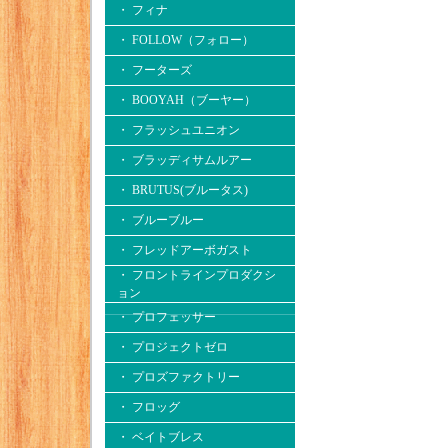
・ フィナ
・ FOLLOW（フォロー）
・ フーターズ
・ BOOYAH（ブーヤー）
・ フラッシュユニオン
・ ブラッディサムルアー
・ BRUTUS(ブルータス)
・ ブルーブルー
・ フレッドアーボガスト
・ フロントラインプロダクシ
ョン
・ プロフェッサー
・ プロジェクトゼロ
・ プロズファクトリー
・ フロッグ
・ ベイトブレス