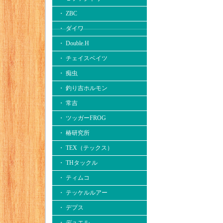
・ ZBC
・ ダイワ
・ Double.H
・ チェイスベイツ
・ 痴虫
・ 釣り吉ホルモン
・ 常吉
・ ツッガーFROG
・ 椿研究所
・ TEX（テックス）
・ THタックル
・ ティムコ
・ テッケルルアー
・ デプス
・ デュエル