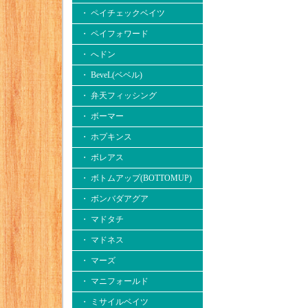
・ ペイチェックベイツ
・ ペイフォワード
・ へドン
・ BeveL(ベベル)
・ 弁天フィッシング
・ ボーマー
・ ホプキンス
・ ボレアス
・ ボトムアップ(BOTTOMUP)
・ ボンバダアグア
・ マドタチ
・ マドネス
・ マーズ
・ マニフォールド
・ ミサイルベイツ