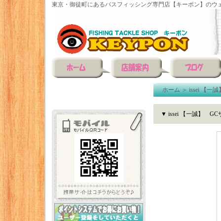
東京・御徒町にあるバスフィッシング専門店【キーポン】のウェ
ホーム
＞
issei 【一誠
▼ issei 【一誠】 G