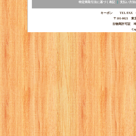
特定商取引法に基づく表記
｜
支払い方法
キーポン TEL/FAX 03-
〒101-0021 
古物商許可証 埼玉
Co