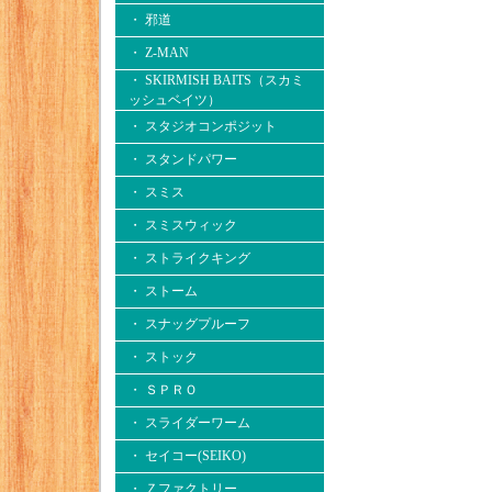
・ 邪道
・ Z-MAN
・ SKIRMISH BAITS（スカミ
ッシュベイツ）
・ スタジオコンポジット
・ スタンドパワー
・ スミス
・ スミスウィック
・ ストライクキング
・ ストーム
・ スナッグプルーフ
・ ストック
・ ＳＰＲＯ
・ スライダーワーム
・ セイコー(SEIKO)
・ Ｚファクトリー