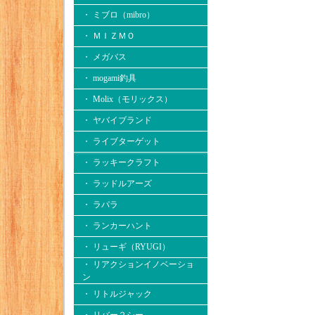
・ ミブロ（mibro）
・ ＭＩＺＭＯ
・ メガバス
・ mogami釣具
・ Molix（モリックス）
・ ヤバイブランド
・ ライブターゲット
・ ラッキークラフト
・ ラッドルアーズ
・ ラパラ
・ ランカーハント
・ リューギ（RYUGI）
・ リアクションイノベーショ
ン
・ リトルジャック