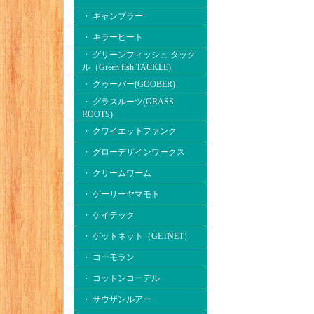
・ ギャンブラー
・ キラーヒート
・ グリーンフィッシュ タック
ル（Green fish TACKLE)
・ グゥーバー(GOOBER)
・ グラスルーツ(GRASS
ROOTS)
・ クワイエットファンク
・ グローデザインワークス
・ クリームワーム
・ ゲーリーヤマモト
・ ケイテック
・ ゲットネット（GETNET）
・ コーモラン
・ コットンコーデル
・ サウザンルアー