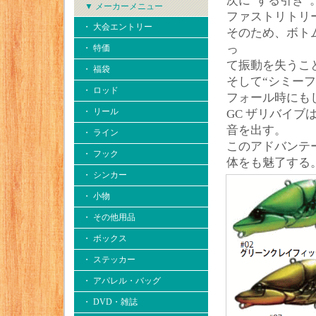
次に“ずる引き”
▼ メーカーメニュー
ファストリトリ
・ 大会エントリー
そのため、ボト
っ
・ 特価
て振動を失うこ
・ 福袋
そして“シミー
・ ロッド
フォール時にも
・ リール
GC ザリバイ
音を出す。
・ ライン
このアドバンテ
・ フック
体をも魅了する
・ シンカー
・ 小物
・ その他用品
・ ボックス
・ ステッカー
・ アパレル・バッグ
・ DVD・雑誌