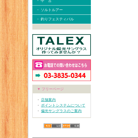
・ 中 古
・ ソルトルアー
・ 釣りフェスティバル
▼ フリーページ
・
店舗案内
・
ポイントシステムについて
・
偏光サングラスのご案内