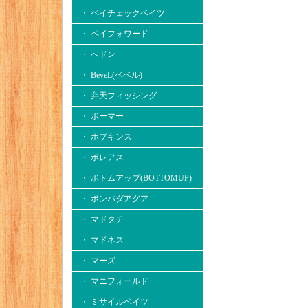
・ ペイチェックベイツ
・ ペイフォワード
・ へドン
・ BeveL(ベベル)
・ 弁天フィッシング
・ ボーマー
・ ホプキンス
・ ボレアス
・ ボトムアップ(BOTTOMUP)
・ ボンバダアグア
・ マドタチ
・ マドネス
・ マーズ
・ マニフォールド
・ ミサイルベイツ