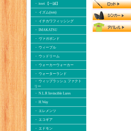
・ issei 【一誠】
・ イズム(ism)
・ イチカワフィッシング
・ IMAKATSU
・ ヴァガボンド
・ ウィーブル
・ ウッドリーム
・ ウォーカーウォーカー
・ ウォーターランド
・ ウィップラッシュ ファクト
リー
・ N.L.R Invincible Lures
・ H.Way
・ エレメンツ
・ エコギア
・ エドモン