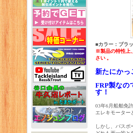
■カラー：ブラッ
※製品の特性上
さい 。
新たにかっ
FRP製な
す！
03年6月船舶
エレキモーター
しかし、バスボ