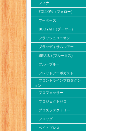
・ フィナ
・ FOLLOW（フォロー）
・ フーターズ
・ BOOYAH（ブーヤー）
・ フラッシュユニオン
・ ブラッディサムルアー
・ BRUTUS(ブルータス)
・ ブルーブルー
・ フレッドアーボガスト
・ フロントラインプロダクシ
ョン
・ プロフェッサー
・ プロジェクトゼロ
・ プロズファクトリー
・ フロッグ
・ ベイトブレス