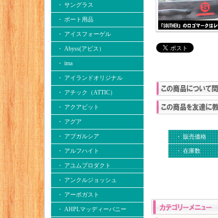
・ サングラス
・ ボート用品
・ アイスフォーゲル
・ Abyss(アビス）
・ ima
・ アイランドオリジナル
・ アチック（ATTIC）
・ アクアビット
・ アグア
・ アブガルシア
・ 販売価格
・ 在庫数
・ アルフハイト
・ アユムプロダクト
・ アンクルジョッシュ
・ アーボガスト
・ AHPLマッディーバニー