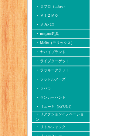
・ ミブロ（mibro）
・ ＭＩＺＭＯ
・ メガバス
・ mogami釣具
・ Molix（モリックス）
・ ヤバイブランド
・ ライブターゲット
・ ラッキークラフト
・ ラッドルアーズ
・ ラパラ
・ ランカーハント
・ リューギ（RYUGI）
・ リアクションイノベーショ
ン
・ リトルジャック