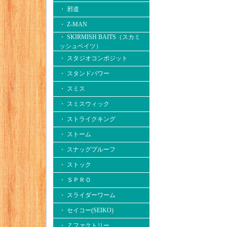
・ 邪道
・ Z-MAN
・ SKIRMISH BAITS（スカミ
ッシュベイツ）
・ スタジオコンポジット
・ スタンドパワー
・ スミス
・ スミスウィック
・ ストライクキング
・ ストーム
・ スナッグプルーフ
・ ストック
・ ＳＰＲＯ
・ スライダーワーム
・ セイコー(SEIKO)
・ Ｚファクトリー