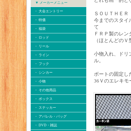
どれも画一的と
▼ メーカーメニュー
・ 大会エントリー
ＳＯＵＴＨＥＲ
今までのスタイ
・ 特価
て
・ 福袋
ＦＲＰ製のレン
・ ロッド
（ほとんどのＶ
・ リール
小物入れ、ドリ
・ ライン
ル。
・ フック
・ シンカー
ボートの固定し
36Ｖのエレキ
・ 小物
・ その他用品
・ ボックス
・ ステッカー
・ アパレル・バッグ
・ DVD・雑誌