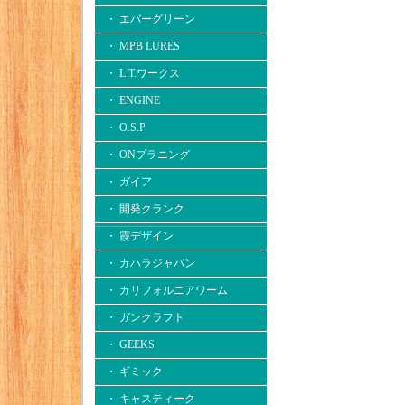
・ エバーグリーン
・ MPB LURES
・ L.T.ワークス
・ ENGINE
・ O.S.P
・ ONプラニング
・ ガイア
・ 開発クランク
・ 霞デザイン
・ カハラジャパン
・ カリフォルニアワーム
・ ガンクラフト
・ GEEKS
・ ギミック
・ キャスティーク