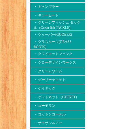
・ ギャンブラー
・ キラーヒート
・ グリーンフィッシュ タック
ル（Green fish TACKLE)
・ グゥーバー(GOOBER)
・ グラスルーツ(GRASS
ROOTS)
・ クワイエットファンク
・ グローデザインワークス
・ クリームワーム
・ ゲーリーヤマモト
・ ケイテック
・ ゲットネット（GETNET）
・ コーモラン
・ コットンコーデル
・ サウザンルアー