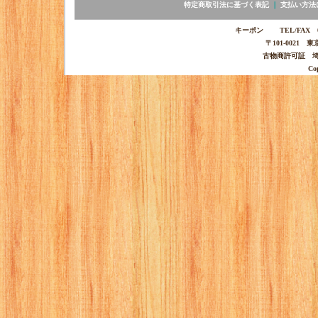
特定商取引法に基づく表記
｜
支払い方法
キーポン TEL/FAX 03-
〒101-0021 
古物商許可証 埼玉
Co