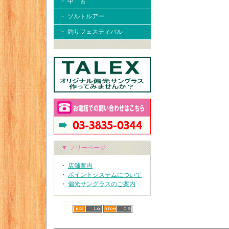
・ 中 古
・ ソルトルアー
・ 釣りフェスティバル
▼ フリーページ
・
店舗案内
・
ポイントシステムについて
・
偏光サングラスのご案内