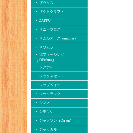
・ ザウルス
・ ザクトクラフト
・ ZAPPU
・ サニーブロス
・ サムルアーズ(sumlures)
・ サワムラ
・ 13フィッシング
（13Fishing）
・ シグナル
・ シックスセンス
・ ジップベイツ
・ ジークラック
・ シマノ
・ シモツケ
・ ジャクソン（Qu-on）
・ ジャッカル