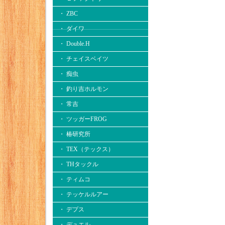
・ ZBC
・ ダイワ
・ Double.H
・ チェイスベイツ
・ 痴虫
・ 釣り吉ホルモン
・ 常吉
・ ツッガーFROG
・ 椿研究所
・ TEX（テックス）
・ THタックル
・ ティムコ
・ テッケルルアー
・ デプス
・ デュエル