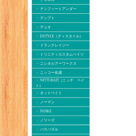
・ テンフィートアンダー
・ テンプト
・ デュオ
・ DSTYLE（ディスタイル）
・ ドランクレイジー
・ トリニティカスタムベイツ
・ ニシネルアーワークス
・ ニッコー化成
・ NITTI BAIT（ニッチ ベイ
ト）
・ ネットベイト
・ ノーマン
・ NOIKE
・ ノリーズ
・ バスパズル