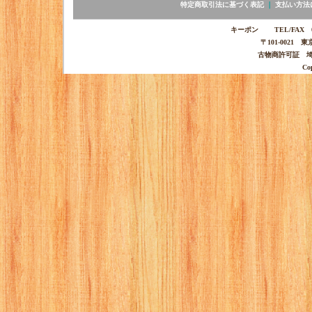
特定商取引法に基づく表記
｜
支払い方法
キーポン TEL/FAX 03-
〒101-0021 
古物商許可証 埼玉
Co