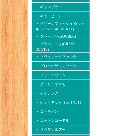
・ ギャンブラー
・ キラーヒート
・ グリーンフィッシュ タック
ル（Green fish TACKLE)
・ グゥーバー(GOOBER)
・ グラスルーツ(GRASS
ROOTS)
・ クワイエットファンク
・ グローデザインワークス
・ クリームワーム
・ ゲーリーヤマモト
・ ケイテック
・ ゲットネット（GETNET）
・ コーモラン
・ コットンコーデル
・ サウザンルアー