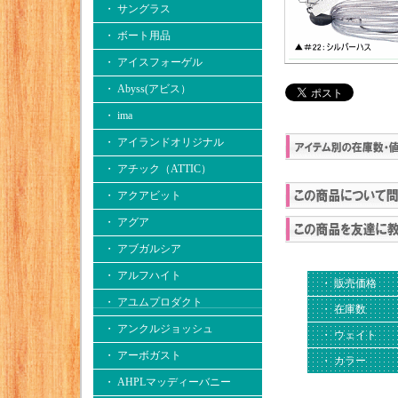
・ サングラス
・ ボート用品
・ アイスフォーゲル
・ Abyss(アビス）
・ ima
・ アイランドオリジナル
・ アチック（ATTIC）
・ アクアビット
・ アグア
・ アブガルシア
・ アルフハイト
・ 販売価格
・ アユムプロダクト
・ 在庫数
・ アンクルジョッシュ
・ ウェイト
・ アーボガスト
・ カラー
・ AHPLマッディーバニー