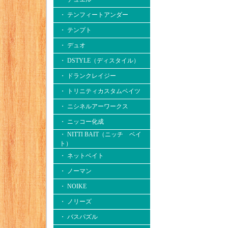
・ テンフィートアンダー
・ テンプト
・ デュオ
・ DSTYLE（ディスタイル）
・ ドランクレイジー
・ トリニティカスタムベイツ
・ ニシネルアーワークス
・ ニッコー化成
・ NITTI BAIT（ニッチ ベイ
ト）
・ ネットベイト
・ ノーマン
・ NOIKE
・ ノリーズ
・ バスパズル