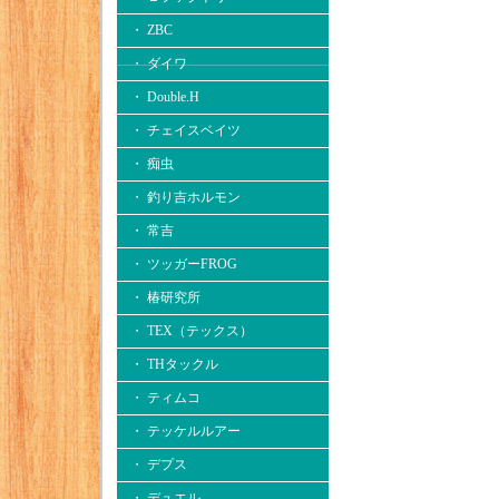
・ ZBC
・ ダイワ
・ Double.H
・ チェイスベイツ
・ 痴虫
・ 釣り吉ホルモン
・ 常吉
・ ツッガーFROG
・ 椿研究所
・ TEX（テックス）
・ THタックル
・ ティムコ
・ テッケルルアー
・ デプス
・ デュエル