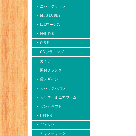
・ エバーグリーン
・ MPB LURES
・ L.T.ワークス
・ ENGINE
・ O.S.P
・ ONプラニング
・ ガイア
・ 開発クランク
・ 霞デザイン
・ カハラジャパン
・ カリフォルニアワーム
・ ガンクラフト
・ GEEKS
・ ギミック
・ キャスティーク