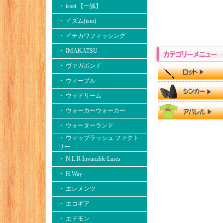
・ issei 【一誠】
・ イズム(ism)
・ イチカワフィッシング
・ IMAKATSU
・ ヴァガボンド
・ ウィーブル
・ ウッドリーム
・ ウォーカーウォーカー
・ ウォーターランド
・ ウィップラッシュ ファクト
リー
・ N.L.R Invincible Lures
・ H.Way
・ エレメンツ
・ エコギア
・ エドモン