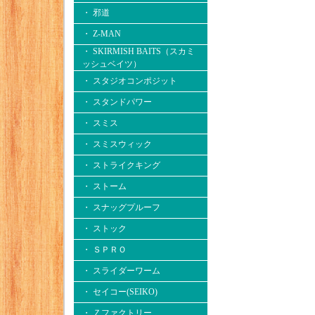
・ 邪道
・ Z-MAN
・ SKIRMISH BAITS（スカミ
ッシュベイツ）
・ スタジオコンポジット
・ スタンドパワー
・ スミス
・ スミスウィック
・ ストライクキング
・ ストーム
・ スナッグプルーフ
・ ストック
・ ＳＰＲＯ
・ スライダーワーム
・ セイコー(SEIKO)
・ Ｚファクトリー