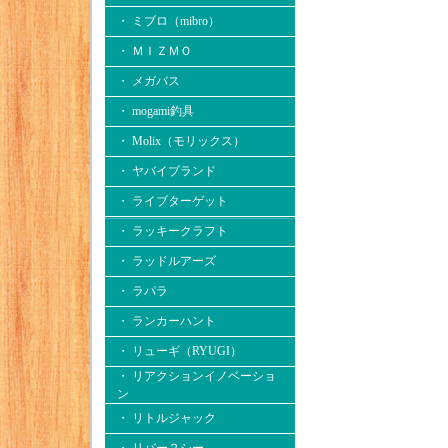
・ ミブロ（mibro）
・ ＭＩＺＭＯ
・ メガバス
・ mogami釣具
・ Molix（モリックス）
・ ヤバイブランド
・ ライブターゲット
・ ラッキークラフト
・ ラッドルアーズ
・ ラパラ
・ ランカーハント
・ リューギ（RYUGI）
・ リアクションイノベーショ
ン
・ リトルジャック