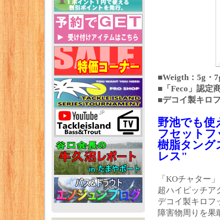
■Weigth：5g・7
■「Feco」認定
■デコイ製キロ
野池でも使
フセットフ
樹脂タング
レス"
「KOチャター
超ハイピッチア
デコイ製キロフ
障害物周りを果