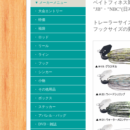
ベイトフィネス
▼ メーカーメニュー
"JB"・"NBC
・ 大会エントリー
・ 特価
トレーラーサイ
・ 福袋
フックサイズの
・ ロッド
・ リール
・ ライン
・ フック
・ シンカー
・ 小物
・ その他用品
・ ボックス
・ ステッカー
・ アパレル・バッグ
・ DVD・雑誌