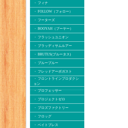
・ フィナ
・ FOLLOW（フォロー）
・ フーターズ
・ BOOYAH（ブーヤー）
・ フラッシュユニオン
・ ブラッディサムルアー
・ BRUTUS(ブルータス)
・ ブルーブルー
・ フレッドアーボガスト
・ フロントラインプロダクシ
ョン
・ プロフェッサー
・ プロジェクトゼロ
・ プロズファクトリー
・ フロッグ
・ ベイトブレス