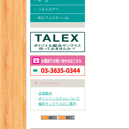
・ 中 古
・ ソルトルアー
・ 釣りフェスティバル
▼ フリーページ
・
店舗案内
・
ポイントシステムについて
・
偏光サングラスのご案内