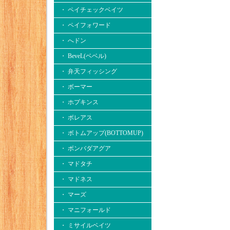
・ ペイチェックベイツ
・ ペイフォワード
・ へドン
・ BeveL(ベベル)
・ 弁天フィッシング
・ ボーマー
・ ホプキンス
・ ボレアス
・ ボトムアップ(BOTTOMUP)
・ ボンバダアグア
・ マドタチ
・ マドネス
・ マーズ
・ マニフォールド
・ ミサイルベイツ