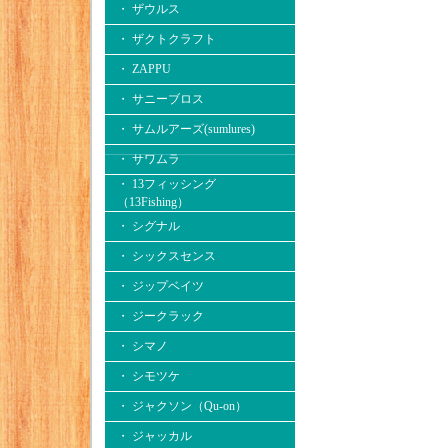
・ ザウルス
・ ザクトクラフト
・ ZAPPU
・ サニーブロス
・ サムルアーズ(sumlures)
・ サワムラ
・ 13フィッシング
（13Fishing）
・ シグナル
・ シックスセンス
・ ジップベイツ
・ ジークラック
・ シマノ
・ シモツケ
・ ジャクソン（Qu-on）
・ ジャッカル