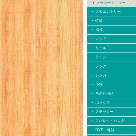
▼ メーカーメニュー
・ 大会エントリー
・ 特価
・ 福袋
・ ロッド
・ リール
・ ライン
・ フック
・ シンカー
・ 小物
・ その他用品
・ ボックス
・ ステッカー
・ アパレル・バッグ
・ DVD・雑誌