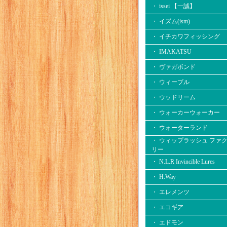
・ issei 【一誠】
・ イズム(ism)
・ イチカワフィッシング
・ IMAKATSU
・ ヴァガボンド
・ ウィーブル
・ ウッドリーム
・ ウォーカーウォーカー
・ ウォーターランド
・ ウィップラッシュ ファ
リー
・ N.L.R Invincible Lures
・ H.Way
・ エレメンツ
・ エコギア
・ エドモン