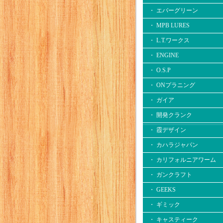
・ エバーグリーン
・ MPB LURES
・ L.T.ワークス
・ ENGINE
・ O.S.P
・ ONプラニング
・ ガイア
・ 開発クランク
・ 霞デザイン
・ カハラジャパン
・ カリフォルニアワーム
・ ガンクラフト
・ GEEKS
・ ギミック
・ キャスティーク