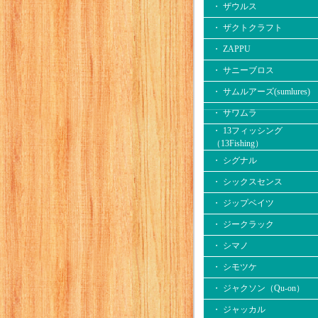
・ ザウルス
・ ザクトクラフト
・ ZAPPU
・ サニーブロス
・ サムルアーズ(sumlures)
・ サワムラ
・ 13フィッシング
（13Fishing）
・ シグナル
・ シックスセンス
・ ジップベイツ
・ ジークラック
・ シマノ
・ シモツケ
・ ジャクソン（Qu-on）
・ ジャッカル