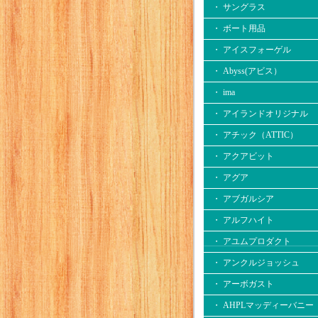
・ サングラス
・ ボート用品
・ アイスフォーゲル
・ Abyss(アビス）
・ ima
・ アイランドオリジナル
・ アチック（ATTIC）
・ アクアビット
・ アグア
・ アブガルシア
・ アルフハイト
・ アユムプロダクト
・ アンクルジョッシュ
・ アーボガスト
・ AHPLマッディーバニー