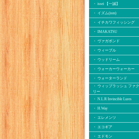
・ issei 【一誠】
・ イズム(ism)
・ イチカワフィッシング
・ IMAKATSU
・ ヴァガボンド
・ ウィーブル
・ ウッドリーム
・ ウォーカーウォーカー
・ ウォーターランド
・ ウィップラッシュ ファ
リー
・ N.L.R Invincible Lures
・ H.Way
・ エレメンツ
・ エコギア
・ エドモン