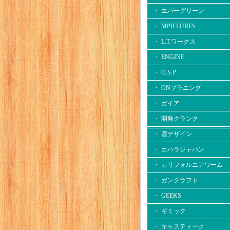
・ エバーグリーン
・ MPB LURES
・ L.T.ワークス
・ ENGINE
・ O.S.P
・ ONプラニング
・ ガイア
・ 開発クランク
・ 霞デザイン
・ カハラジャパン
・ カリフォルニアワーム
・ ガンクラフト
・ GEEKS
・ ギミック
・ キャスティーク