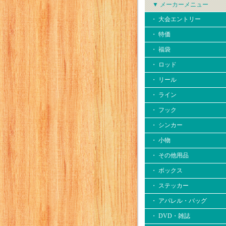
▼ メーカーメニュー
・ 大会エントリー
・ 特価
・ 福袋
・ ロッド
・ リール
・ ライン
・ フック
・ シンカー
・ 小物
・ その他用品
・ ボックス
・ ステッカー
・ アパレル・バッグ
・ DVD・雑誌