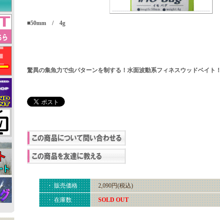
■50mm / 4g
驚異の集魚力で虫パターンを制する！水面波動系フィネスウッドベイト
・ 販売価格
2,090円(税込)
・ 在庫数
SOLD OUT