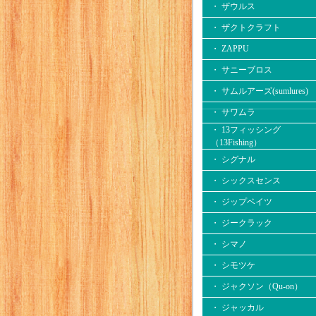
・ ザウルス
・ ザクトクラフト
・ ZAPPU
・ サニーブロス
・ サムルアーズ(sumlures)
・ サワムラ
・ 13フィッシング
（13Fishing）
・ シグナル
・ シックスセンス
・ ジップベイツ
・ ジークラック
・ シマノ
・ シモツケ
・ ジャクソン（Qu-on）
・ ジャッカル