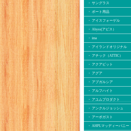
・ サングラス
・ ボート用品
・ アイスフォーゲル
・ Abyss(アビス）
・ ima
・ アイランドオリジナル
・ アチック（ATTIC）
・ アクアビット
・ アグア
・ アブガルシア
・ アルフハイト
・ アユムプロダクト
・ アンクルジョッシュ
・ アーボガスト
・ AHPLマッディーバニー