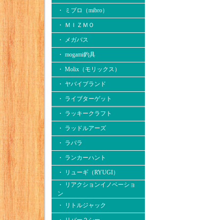
・ ミブロ（mibro）
・ ＭＩＺＭＯ
・ メガバス
・ mogami釣具
・ Molix（モリックス）
・ ヤバイブランド
・ ライブターゲット
・ ラッキークラフト
・ ラッドルアーズ
・ ラパラ
・ ランカーハント
・ リューギ（RYUGI）
・ リアクションイノベーショ
ン
・ リトルジャック