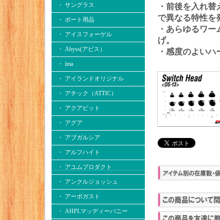
・ サングラス
・前後を入れ替
で異なる特性を
・ ボート用品
・あらゆるワー
・ アイスフォーゲル
げ。
・ Abyss(アビス）
・感度のよいハ
・ ima
・ アイランドオリジナル
・ アチック（ATTIC）
・ アクアビット
・ アグア
・ アブガルシア
・ アルフハイト
・ アユムプロダクト
・ アンクルジョッシュ
・ アーボガスト
・ AHPLマッディーバニー