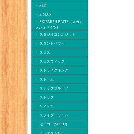
・ 邪道
・ Z-MAN
・ SKIRMISH BAITS（スカミ
ッシュベイツ）
・ スタジオコンポジット
・ スタンドパワー
・ スミス
・ スミスウィック
・ ストライクキング
・ ストーム
・ スナッグプルーフ
・ ストック
・ ＳＰＲＯ
・ スライダーワーム
・ セイコー(SEIKO)
・ Ｚファクトリー