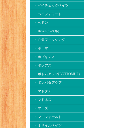
・ ペイチェックベイツ
・ ペイフォワード
・ へドン
・ BeveL(ベベル)
・ 弁天フィッシング
・ ボーマー
・ ホプキンス
・ ボレアス
・ ボトムアップ(BOTTOMUP)
・ ボンバダアグア
・ マドタチ
・ マドネス
・ マーズ
・ マニフォールド
・ ミサイルベイツ