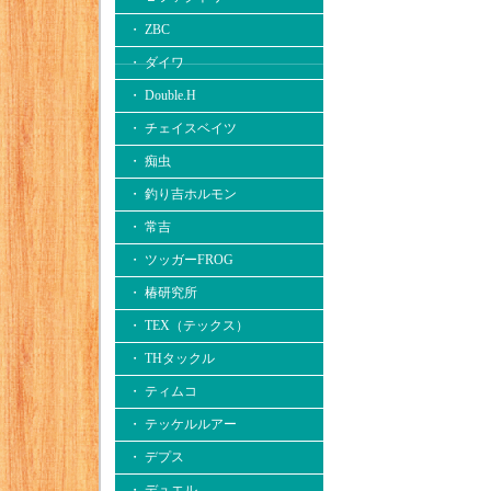
・ ZBC
・ ダイワ
・ Double.H
・ チェイスベイツ
・ 痴虫
・ 釣り吉ホルモン
・ 常吉
・ ツッガーFROG
・ 椿研究所
・ TEX（テックス）
・ THタックル
・ ティムコ
・ テッケルルアー
・ デプス
・ デュエル