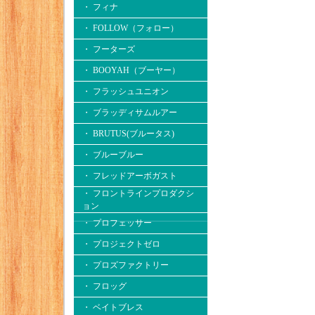
・ フィナ
・ FOLLOW（フォロー）
・ フーターズ
・ BOOYAH（ブーヤー）
・ フラッシュユニオン
・ ブラッディサムルアー
・ BRUTUS(ブルータス)
・ ブルーブルー
・ フレッドアーボガスト
・ フロントラインプロダクシ
ョン
・ プロフェッサー
・ プロジェクトゼロ
・ プロズファクトリー
・ フロッグ
・ ベイトブレス