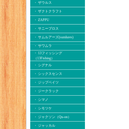
・ ザウルス
・ ザクトクラフト
・ ZAPPU
・ サニーブロス
・ サムルアーズ(sumlures)
・ サワムラ
・ 13フィッシング
（13Fishing）
・ シグナル
・ シックスセンス
・ ジップベイツ
・ ジークラック
・ シマノ
・ シモツケ
・ ジャクソン（Qu-on）
・ ジャッカル