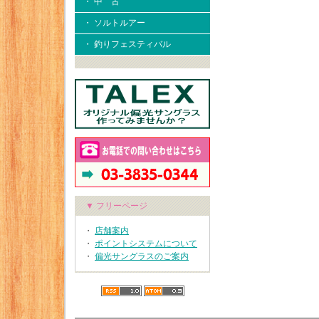
・ 中 古
・ ソルトルアー
・ 釣りフェスティバル
▼ フリーページ
・
店舗案内
・
ポイントシステムについて
・
偏光サングラスのご案内