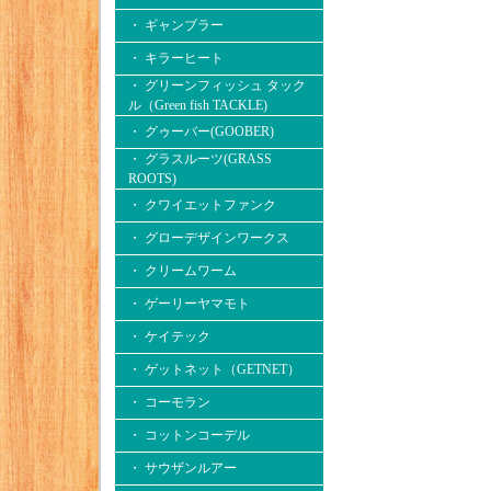
・ ギャンブラー
・ キラーヒート
・ グリーンフィッシュ タック
ル（Green fish TACKLE)
・ グゥーバー(GOOBER)
・ グラスルーツ(GRASS
ROOTS)
・ クワイエットファンク
・ グローデザインワークス
・ クリームワーム
・ ゲーリーヤマモト
・ ケイテック
・ ゲットネット（GETNET）
・ コーモラン
・ コットンコーデル
・ サウザンルアー