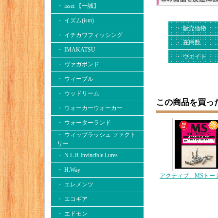
・ issei 【一誠】
・ イズム(ism)
・ 販売価格
・ イチカワフィッシング
・ 在庫数
・ IMAKATSU
・ ウエイト
・ ヴァガボンド
・ ウィーブル
・ ウッドリーム
この商品を買っ
・ ウォーカーウォーカー
・ ウォーターランド
・ ウィップラッシュ ファクト
リー
・ N.L.R Invincible Lures
・ H.Way
アクティブ MSトー
・ エレメンツ
・ エコギア
・ エドモン