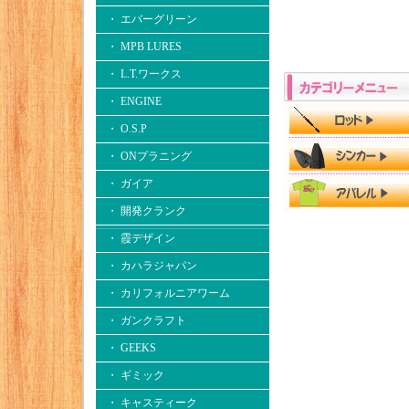
・ エバーグリーン
・ MPB LURES
・ L.T.ワークス
・ ENGINE
・ O.S.P
・ ONプラニング
・ ガイア
・ 開発クランク
・ 霞デザイン
・ カハラジャパン
・ カリフォルニアワーム
・ ガンクラフト
・ GEEKS
・ ギミック
・ キャスティーク