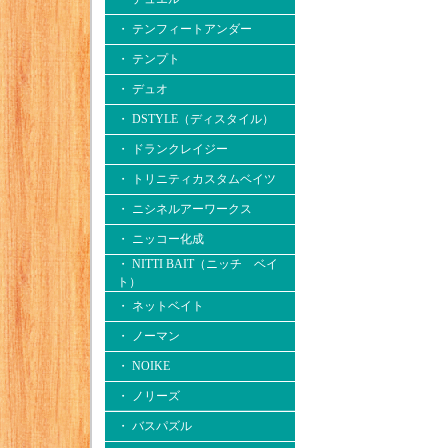
・ テンフィートアンダー
・ テンプト
・ デュオ
・ DSTYLE（ディスタイル）
・ ドランクレイジー
・ トリニティカスタムベイツ
・ ニシネルアーワークス
・ ニッコー化成
・ NITTI BAIT（ニッチ ベイ
ト）
・ ネットベイト
・ ノーマン
・ NOIKE
・ ノリーズ
・ バスパズル