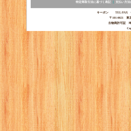
特定商取引法に基づく表記
｜
支払い方法
キーポン TEL/FAX 03-
〒101-0021 
古物商許可証 埼玉
Co