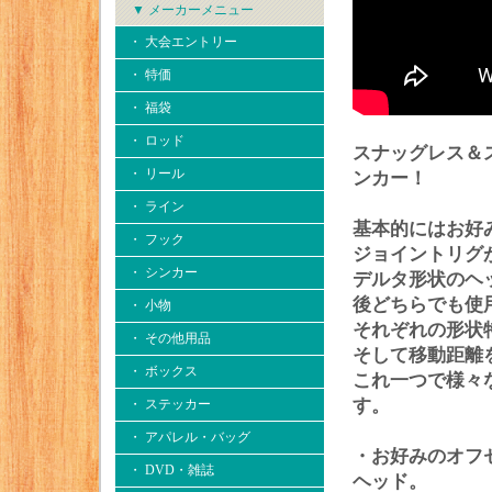
▼ メーカーメニュー
・ 大会エントリー
・ 特価
・ 福袋
・ ロッド
スナッグレス＆
・ リール
ンカー！
・ ライン
基本的にはお好
・ フック
ジョイントリグ
・ シンカー
デルタ形状のヘ
後どちらでも使
・ 小物
それぞれの形状
・ その他用品
そして移動距離
・ ボックス
これ一つで様々
す。
・ ステッカー
・ アパレル・バッグ
・お好みのオフ
・ DVD・雑誌
ヘッド。