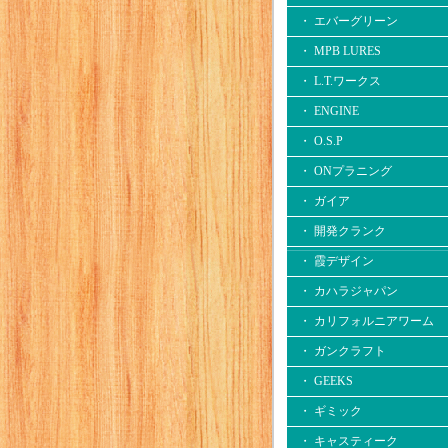
・ エバーグリーン
・ MPB LURES
・ L.T.ワークス
・ ENGINE
・ O.S.P
・ ONプラニング
・ ガイア
・ 開発クランク
・ 霞デザイン
・ カハラジャパン
・ カリフォルニアワーム
・ ガンクラフト
・ GEEKS
・ ギミック
・ キャスティーク