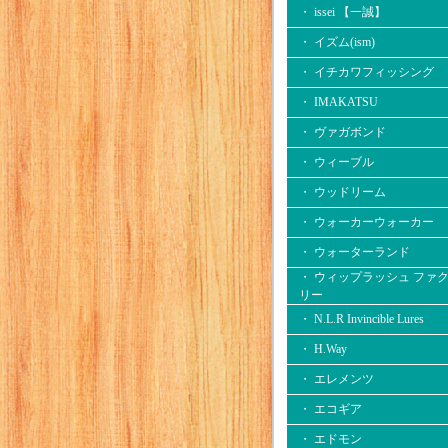
・ issei 【一誠】
・ イズム(ism)
・ イチカワフィッシング
・ IMAKATSU
・ ヴァガボンド
・ ウィーブル
・ ウッドリーム
・ ウォーカーウォーカー
・ ウォーターランド
・ ウィップラッシュ ファ
リー
・ N.L.R Invincible Lures
・ H.Way
・ エレメンツ
・ エコギア
・ エドモン