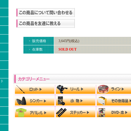
・ 販売価格
3,645円(税込)
・ 在庫数
SOLD OUT
クト