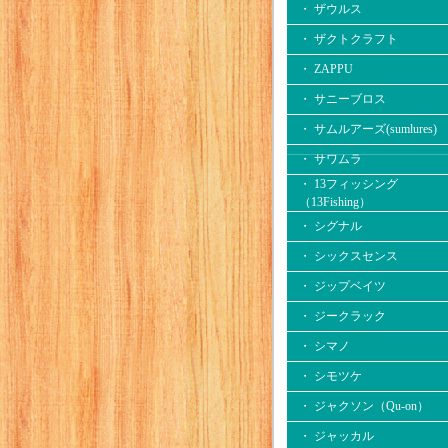
・ ザウルス
・ ザクトクラフト
・ ZAPPU
・ サニーブロス
・ サムルアーズ(sumlures)
・ サワムラ
・ 13フィッシング
（13Fishing）
・ シグナル
・ シックスセンス
・ ジップベイツ
・ ジークラック
・ シマノ
・ シモツケ
・ ジャクソン（Qu-on）
・ ジャッカル