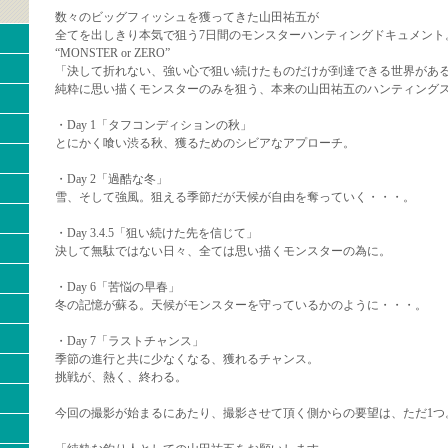
数々のビッグフィッシュを獲ってきた山田祐五が
全てを出しきり本気で狙う7日間のモンスターハンティングドキュメント
“MONSTER or ZERO”
「決して折れない、強い心で狙い続けたものだけが到達できる世界があ
純粋に思い描くモンスターのみを狙う、本来の山田祐五のハンティング
・Day 1「タフコンディションの秋」
とにかく喰い渋る秋、獲るためのシビアなアプローチ。
・Day 2「過酷な冬」
雪、そして強風。狙える季節だが天候が自由を奪っていく・・・。
・Day 3.4.5「狙い続けた先を信じて」
決して無駄ではない日々、全ては思い描くモンスターの為に。
・Day 6「苦悩の早春」
冬の記憶が蘇る。天候がモンスターを守っているかのように・・・。
・Day 7「ラストチャンス」
季節の進行と共に少なくなる、獲れるチャンス。
挑戦が、熱く、終わる。
今回の撮影が始まるにあたり、撮影させて頂く側からの要望は、ただ1つ