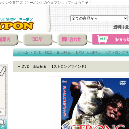
ッシング専門店【キーポン】のウェブショップへようこそ!!
ホーム
＞
DVD・雑誌
＞
山田祐五
＞
DVD 山田祐五 【ストロング
▼ DVD 山田祐五 【ストロングマインド】