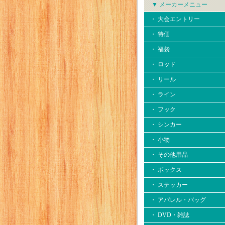
▼ メーカーメニュー
・ 大会エントリー
・ 特価
・ 福袋
・ ロッド
・ リール
・ ライン
・ フック
・ シンカー
・ 小物
・ その他用品
・ ボックス
・ ステッカー
・ アパレル・バッグ
・ DVD・雑誌