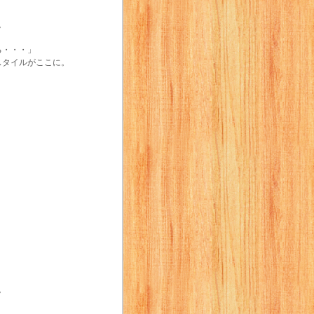
。
る・・・」
スタイルがここに。
。