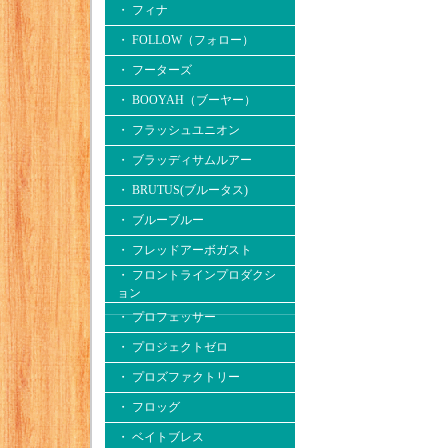
・ フィナ
・ FOLLOW（フォロー）
・ フーターズ
・ BOOYAH（ブーヤー）
・ フラッシュユニオン
・ ブラッディサムルアー
・ BRUTUS(ブルータス)
・ ブルーブルー
・ フレッドアーボガスト
・ フロントラインプロダクシ
ョン
・ プロフェッサー
・ プロジェクトゼロ
・ プロズファクトリー
・ フロッグ
・ ベイトブレス