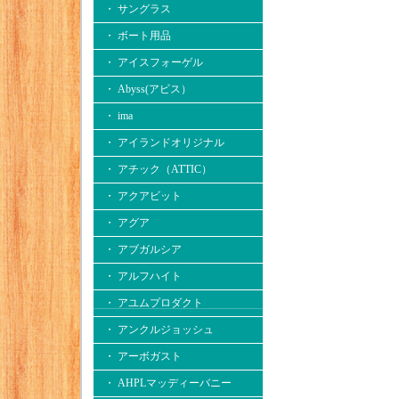
・ サングラス
・ ボート用品
・ アイスフォーゲル
・ Abyss(アビス）
・ ima
・ アイランドオリジナル
・ アチック（ATTIC）
・ アクアビット
・ アグア
・ アブガルシア
・ アルフハイト
・ アユムプロダクト
・ アンクルジョッシュ
・ アーボガスト
・ AHPLマッディーバニー