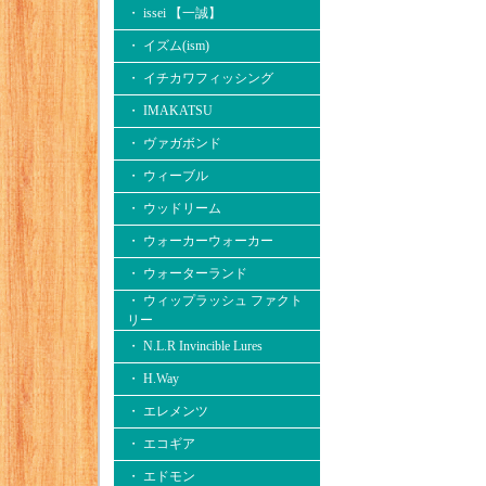
・ issei 【一誠】
・ イズム(ism)
・ イチカワフィッシング
・ IMAKATSU
・ ヴァガボンド
・ ウィーブル
・ ウッドリーム
・ ウォーカーウォーカー
・ ウォーターランド
・ ウィップラッシュ ファクト
リー
・ N.L.R Invincible Lures
・ H.Way
・ エレメンツ
・ エコギア
・ エドモン