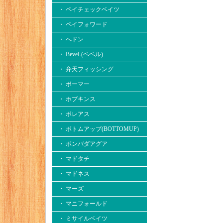
・ ペイチェックベイツ
・ ペイフォワード
・ へドン
・ BeveL(ベベル)
・ 弁天フィッシング
・ ボーマー
・ ホプキンス
・ ボレアス
・ ボトムアップ(BOTTOMUP)
・ ボンバダアグア
・ マドタチ
・ マドネス
・ マーズ
・ マニフォールド
・ ミサイルベイツ