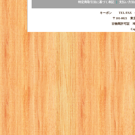
特定商取引法に基づく表記
｜
支払い方法
キーポン TEL/FAX 03-
〒101-0021 
古物商許可証 埼玉
Co