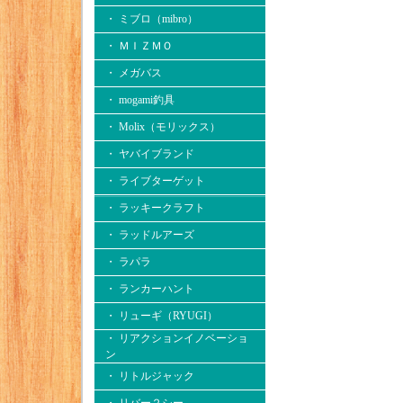
・ ミブロ（mibro）
・ ＭＩＺＭＯ
・ メガバス
・ mogami釣具
・ Molix（モリックス）
・ ヤバイブランド
・ ライブターゲット
・ ラッキークラフト
・ ラッドルアーズ
・ ラパラ
・ ランカーハント
・ リューギ（RYUGI）
・ リアクションイノベーショ
ン
・ リトルジャック