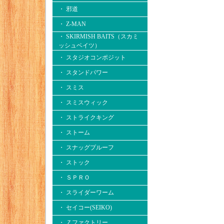
・ 邪道
・ Z-MAN
・ SKIRMISH BAITS（スカミ
ッシュベイツ）
・ スタジオコンポジット
・ スタンドパワー
・ スミス
・ スミスウィック
・ ストライクキング
・ ストーム
・ スナッグプルーフ
・ ストック
・ ＳＰＲＯ
・ スライダーワーム
・ セイコー(SEIKO)
・ Ｚファクトリー