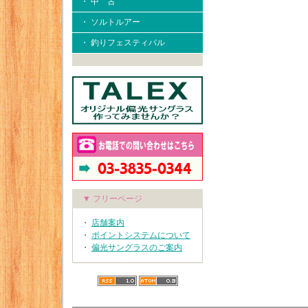
・ 中 古
・ ソルトルアー
・ 釣りフェスティバル
▼ フリーページ
・
店舗案内
・
ポイントシステムについて
・
偏光サングラスのご案内