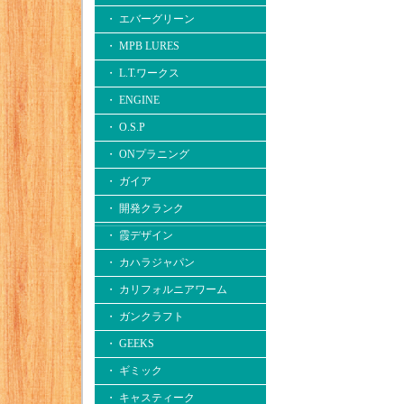
・ エバーグリーン
・ MPB LURES
・ L.T.ワークス
・ ENGINE
・ O.S.P
・ ONプラニング
・ ガイア
・ 開発クランク
・ 霞デザイン
・ カハラジャパン
・ カリフォルニアワーム
・ ガンクラフト
・ GEEKS
・ ギミック
・ キャスティーク