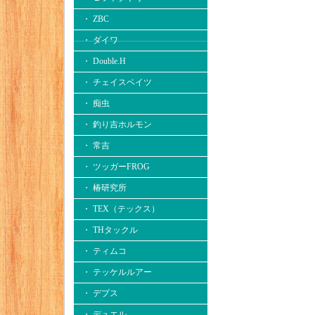
・ ZBC
・ ダイワ
・ Double.H
・ チェイスベイツ
・ 痴虫
・ 釣り吉ホルモン
・ 常吉
・ ツッガーFROG
・ 椿研究所
・ TEX（テックス）
・ THタックル
・ ティムコ
・ テッケルルアー
・ デプス
・ デュエル