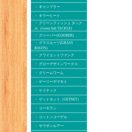
・ ギャンブラー
・ キラーヒート
・ グリーンフィッシュ タック
ル（Green fish TACKLE)
・ グゥーバー(GOOBER)
・ グラスルーツ(GRASS
ROOTS)
・ クワイエットファンク
・ グローデザインワークス
・ クリームワーム
・ ゲーリーヤマモト
・ ケイテック
・ ゲットネット（GETNET）
・ コーモラン
・ コットンコーデル
・ サウザンルアー