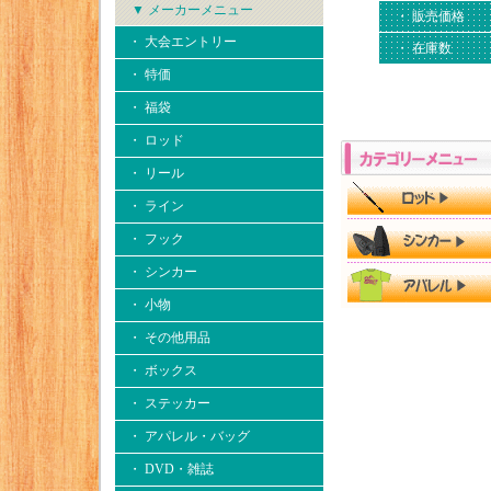
▼ メーカーメニュー
・ 販売価格
・ 大会エントリー
・ 在庫数
・ 特価
・ 福袋
・ ロッド
・ リール
・ ライン
・ フック
・ シンカー
・ 小物
・ その他用品
・ ボックス
・ ステッカー
・ アパレル・バッグ
・ DVD・雑誌