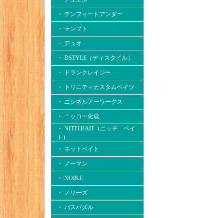
・ テンフィートアンダー
・ テンプト
・ デュオ
・ DSTYLE（ディスタイル）
・ ドランクレイジー
・ トリニティカスタムベイツ
・ ニシネルアーワークス
・ ニッコー化成
・ NITTI BAIT（ニッチ ベイ
ト）
・ ネットベイト
・ ノーマン
・ NOIKE
・ ノリーズ
・ バスパズル