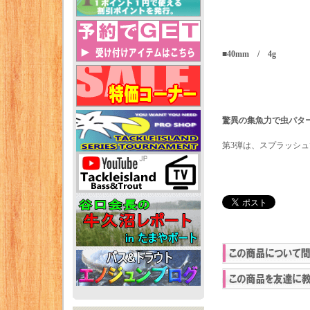
■40mm / 4g
驚異の集魚力で虫パタ
第3弾は、スプラッシ