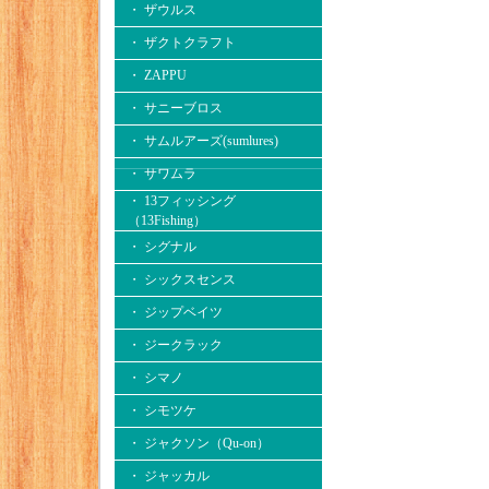
・ ザウルス
・ ザクトクラフト
・ ZAPPU
・ サニーブロス
・ サムルアーズ(sumlures)
・ サワムラ
・ 13フィッシング
（13Fishing）
・ シグナル
・ シックスセンス
・ ジップベイツ
・ ジークラック
・ シマノ
・ シモツケ
・ ジャクソン（Qu-on）
・ ジャッカル