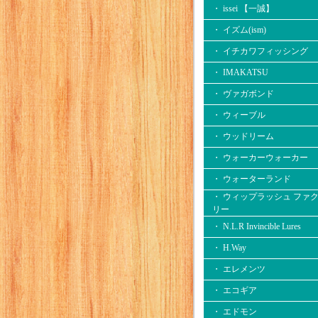
・ issei 【一誠】
・ イズム(ism)
・ イチカワフィッシング
・ IMAKATSU
・ ヴァガボンド
・ ウィーブル
・ ウッドリーム
・ ウォーカーウォーカー
・ ウォーターランド
・ ウィップラッシュ ファ
リー
・ N.L.R Invincible Lures
・ H.Way
・ エレメンツ
・ エコギア
・ エドモン