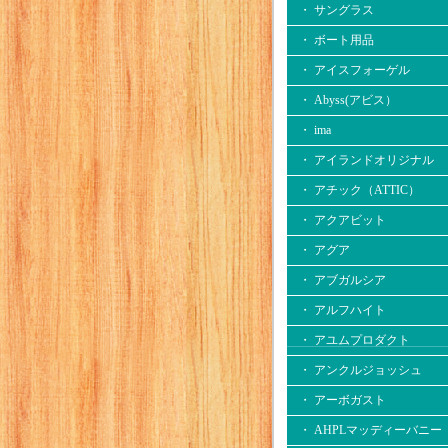
・ サングラス
・ ボート用品
・ アイスフォーゲル
・ Abyss(アビス）
・ ima
・ アイランドオリジナル
・ アチック（ATTIC）
・ アクアビット
・ アグア
・ アブガルシア
・ アルフハイト
・ アユムプロダクト
・ アンクルジョッシュ
・ アーボガスト
・ AHPLマッディーバニー