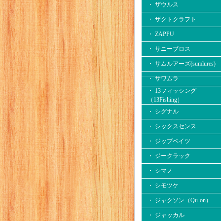
・ ザウルス
・ ザクトクラフト
・ ZAPPU
・ サニーブロス
・ サムルアーズ(sumlures)
・ サワムラ
・ 13フィッシング
（13Fishing）
・ シグナル
・ シックスセンス
・ ジップベイツ
・ ジークラック
・ シマノ
・ シモツケ
・ ジャクソン（Qu-on）
・ ジャッカル