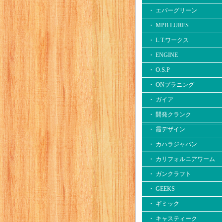
・ エバーグリーン
・ MPB LURES
・ L.T.ワークス
・ ENGINE
・ O.S.P
・ ONプラニング
・ ガイア
・ 開発クランク
・ 霞デザイン
・ カハラジャパン
・ カリフォルニアワーム
・ ガンクラフト
・ GEEKS
・ ギミック
・ キャスティーク