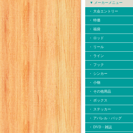
▼ メーカーメニュー
・ 大会エントリー
・ 特価
・ 福袋
・ ロッド
・ リール
・ ライン
・ フック
・ シンカー
・ 小物
・ その他用品
・ ボックス
・ ステッカー
・ アパレル・バッグ
・ DVD・雑誌