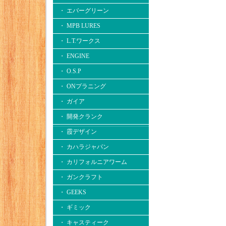
・ エバーグリーン
・ MPB LURES
・ L.T.ワークス
・ ENGINE
・ O.S.P
・ ONプラニング
・ ガイア
・ 開発クランク
・ 霞デザイン
・ カハラジャパン
・ カリフォルニアワーム
・ ガンクラフト
・ GEEKS
・ ギミック
・ キャスティーク