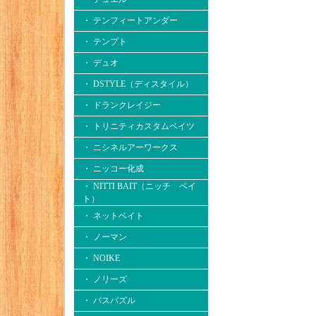
・ テンフィートアンダー
・ テンプト
・ デュオ
・ DSTYLE（ディスタイル）
・ ドランクレイジー
・ トリニティカスタムベイツ
・ ニシネルアーワークス
・ ニッコー化成
・ NITTI BAIT（ニッチ ベイ
ト）
・ ネットベイト
・ ノーマン
・ NOIKE
・ ノリーズ
・ バスパズル