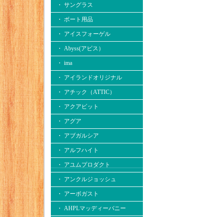
・ サングラス
・ ボート用品
・ アイスフォーゲル
・ Abyss(アビス）
・ ima
・ アイランドオリジナル
・ アチック（ATTIC）
・ アクアビット
・ アグア
・ アブガルシア
・ アルフハイト
・ アユムプロダクト
・ アンクルジョッシュ
・ アーボガスト
・ AHPLマッディーバニー