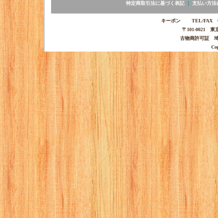
特定商取引法に基づく表記
｜
支払い方法
キーポン TEL/FAX 03-
〒101-0021 
古物商許可証 埼玉
Co