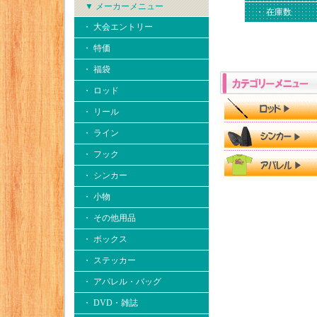
▼ メーカーメニュー
・ 在庫数
・ 大会エントリー
・ 特価
・ 福袋
・ ロッド
・ リール
・ ライン
・ フック
・ シンカー
・ 小物
・ その他用品
・ ボックス
・ ステッカー
・ アパレル・バッグ
・ DVD・雑誌