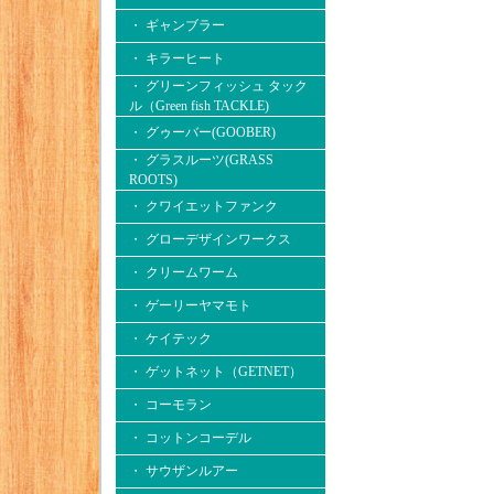
・ ギャンブラー
・ キラーヒート
・ グリーンフィッシュ タック
ル（Green fish TACKLE)
・ グゥーバー(GOOBER)
・ グラスルーツ(GRASS
ROOTS)
・ クワイエットファンク
・ グローデザインワークス
・ クリームワーム
・ ゲーリーヤマモト
・ ケイテック
・ ゲットネット（GETNET）
・ コーモラン
・ コットンコーデル
・ サウザンルアー