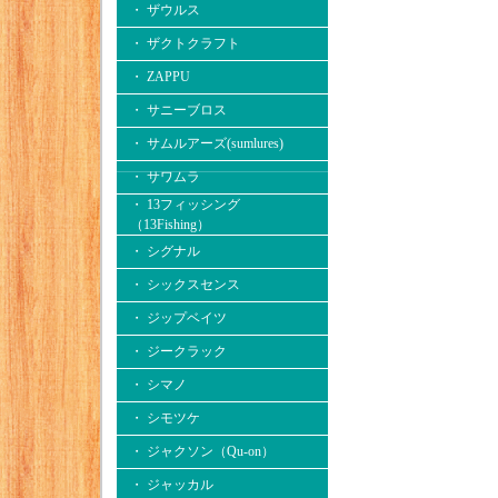
・ ザウルス
・ ザクトクラフト
・ ZAPPU
・ サニーブロス
・ サムルアーズ(sumlures)
・ サワムラ
・ 13フィッシング
（13Fishing）
・ シグナル
・ シックスセンス
・ ジップベイツ
・ ジークラック
・ シマノ
・ シモツケ
・ ジャクソン（Qu-on）
・ ジャッカル