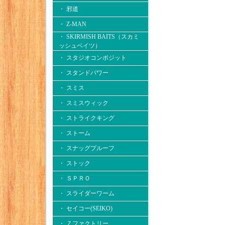
・ 邪道
・ Z-MAN
・ SKIRMISH BAITS（スカミ
ッシュベイツ）
・ スタジオコンポジット
・ スタンドパワー
・ スミス
・ スミスウィック
・ ストライクキング
・ ストーム
・ スナッグプルーフ
・ ストック
・ ＳＰＲＯ
・ スライダーワーム
・ セイコー(SEIKO)
・ Ｚファクトリー