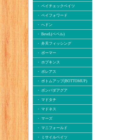
・ ペイチェックベイツ
・ ペイフォワード
・ へドン
・ BeveL(ベベル)
・ 弁天フィッシング
・ ボーマー
・ ホプキンス
・ ボレアス
・ ボトムアップ(BOTTOMUP)
・ ボンバダアグア
・ マドタチ
・ マドネス
・ マーズ
・ マニフォールド
・ ミサイルベイツ