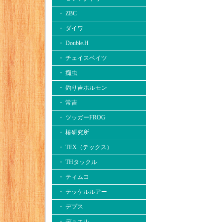
・ ZBC
・ ダイワ
・ Double.H
・ チェイスベイツ
・ 痴虫
・ 釣り吉ホルモン
・ 常吉
・ ツッガーFROG
・ 椿研究所
・ TEX（テックス）
・ THタックル
・ ティムコ
・ テッケルルアー
・ デプス
・ デュエル