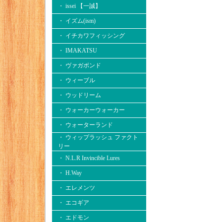
・ issei 【一誠】
・ イズム(ism)
・ イチカワフィッシング
・ IMAKATSU
・ ヴァガボンド
・ ウィーブル
・ ウッドリーム
・ ウォーカーウォーカー
・ ウォーターランド
・ ウィップラッシュ ファクト
リー
・ N.L.R Invincible Lures
・ H.Way
・ エレメンツ
・ エコギア
・ エドモン