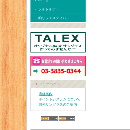
・ 中 古
・ ソルトルアー
・ 釣りフェスティバル
▼ フリーページ
・
店舗案内
・
ポイントシステムについて
・
偏光サングラスのご案内