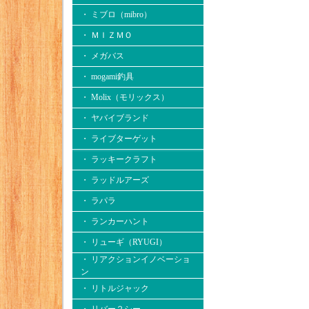
・ ミブロ（mibro）
・ ＭＩＺＭＯ
・ メガバス
・ mogami釣具
・ Molix（モリックス）
・ ヤバイブランド
・ ライブターゲット
・ ラッキークラフト
・ ラッドルアーズ
・ ラパラ
・ ランカーハント
・ リューギ（RYUGI）
・ リアクションイノベーショ
ン
・ リトルジャック