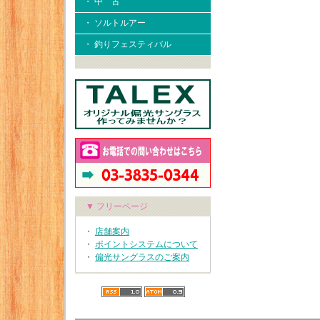
・ 中 古
・ ソルトルアー
・ 釣りフェスティバル
▼ フリーページ
・
店舗案内
・
ポイントシステムについて
・
偏光サングラスのご案内