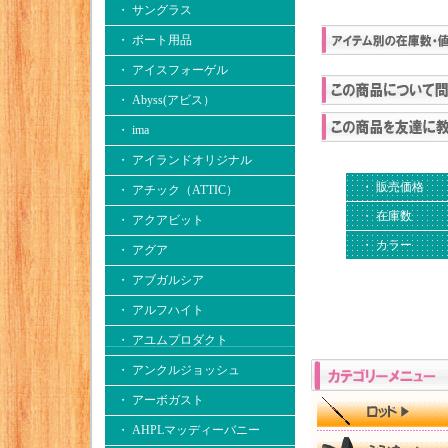
・ サングラス
・ ボート用品
・ アイスフォーゲル
・ Abyss(アビス）
・ ima
・ アイランドオリジナル
・ 販売価格
・ アチック（ATTIC）
・ 在庫数
・ アクアビット
・ カラー
・ アグア
・ アブガルシア
・ アルフハイト
・ アユムプロダクト
・ アンクルジョッシュ
・ アーボガスト
・ AHPLマッディーバニー