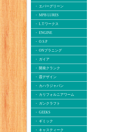
・ エバーグリーン
・ MPB LURES
・ L.T.ワークス
・ ENGINE
・ O.S.P
・ ONプラニング
・ ガイア
・ 開発クランク
・ 霞デザイン
・ カハラジャパン
・ カリフォルニアワーム
・ ガンクラフト
・ GEEKS
・ ギミック
・ キャスティーク