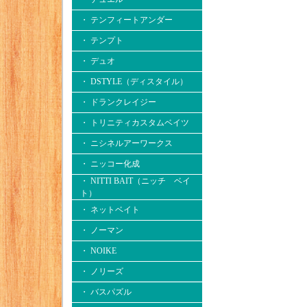
・ テンフィートアンダー
・ テンプト
・ デュオ
・ DSTYLE（ディスタイル）
・ ドランクレイジー
・ トリニティカスタムベイツ
・ ニシネルアーワークス
・ ニッコー化成
・ NITTI BAIT（ニッチ ベイ
ト）
・ ネットベイト
・ ノーマン
・ NOIKE
・ ノリーズ
・ バスパズル