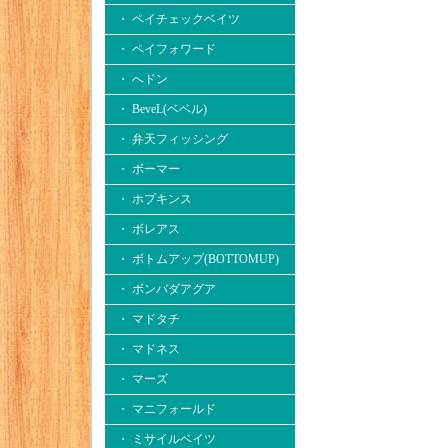
・ ペイチェックベイツ
・ ペイフォワード
・ へドン
・ BeveL(ベベル)
・ 弁天フィッシング
・ ボーマー
・ ホプキンス
・ ボレアス
・ ボトムアップ(BOTTOMUP)
・ ボンバダアグア
・ マドタチ
・ マドネス
・ マーズ
・ マニフォールド
・ ミサイルベイツ