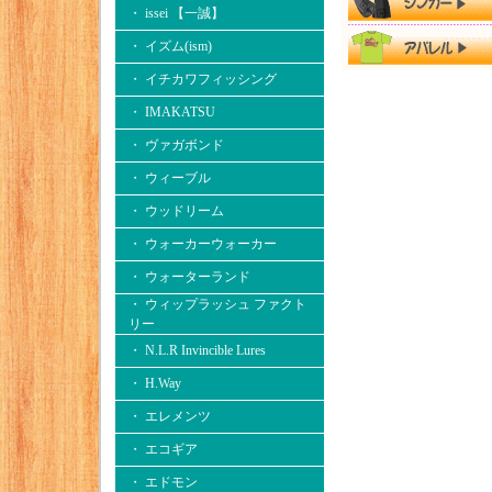
・ issei 【一誠】
・ イズム(ism)
・ イチカワフィッシング
・ IMAKATSU
・ ヴァガボンド
・ ウィーブル
・ ウッドリーム
・ ウォーカーウォーカー
・ ウォーターランド
・ ウィップラッシュ ファクト
リー
・ N.L.R Invincible Lures
・ H.Way
・ エレメンツ
・ エコギア
・ エドモン