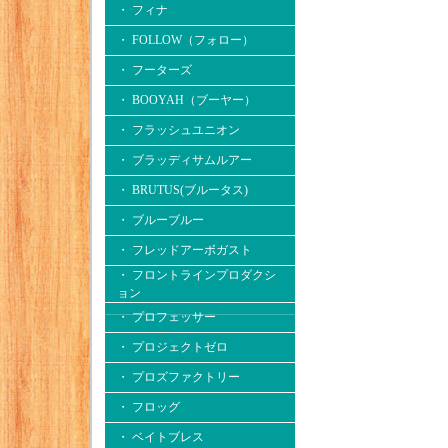
・ フィナ
・ FOLLOW（フォロー）
・ フーターズ
・ BOOYAH（ブーヤー）
・ フラッシュユニオン
・ ブラッディサムルアー
・ BRUTUS(ブルータス)
・ ブルーブルー
・ フレッドアーボガスト
・ フロントラインプロダクシ
ョン
・ プロフェッサー
・ プロジェクトゼロ
・ プロズファクトリー
・ フロッグ
・ ベイトブレス