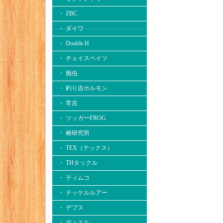
・ ZBC
・ ダイワ
・ Double.H
・ チェイスベイツ
・ 痴虫
・ 釣り吉ホルモン
・ 常吉
・ ツッガーFROG
・ 椿研究所
・ TEX（テックス）
・ THタックル
・ ティムコ
・ テッケルルアー
・ デプス
・ デュエル