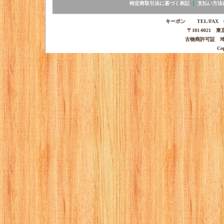
特定商取引法に基づく表記
｜
支払い方法
キーポン TEL/FAX 03-
〒101-0021 
古物商許可証 埼玉
Co