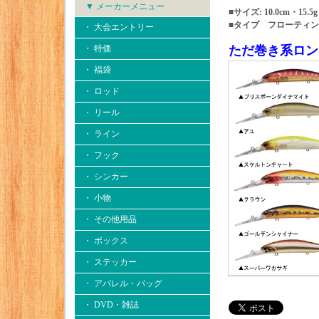
▼ メーカーメニュー
■サイズ: 10.0cm・15.5g
■タイプ フローティ
・ 大会エントリー
・ 特価
ただ巻き系ロン
・ 福袋
・ ロッド
・ リール
・ ライン
・ フック
・ シンカー
・ 小物
・ その他用品
・ ボックス
・ ステッカー
・ アパレル・バッグ
・ DVD・雑誌