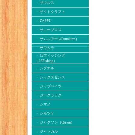
・ ザウルス
・ ザクトクラフト
・ ZAPPU
・ サニーブロス
・ サムルアーズ(sumlures)
・ サワムラ
・ 13フィッシング
（13Fishing）
・ シグナル
・ シックスセンス
・ ジップベイツ
・ ジークラック
・ シマノ
・ シモツケ
・ ジャクソン（Qu-on）
・ ジャッカル