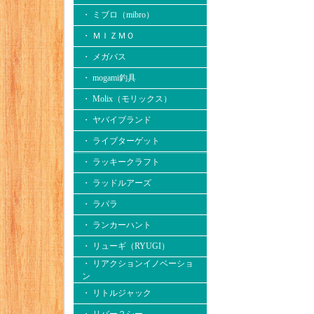
・ ミブロ（mibro）
・ ＭＩＺＭＯ
・ メガバス
・ mogami釣具
・ Molix（モリックス）
・ ヤバイブランド
・ ライブターゲット
・ ラッキークラフト
・ ラッドルアーズ
・ ラパラ
・ ランカーハント
・ リューギ（RYUGI）
・ リアクションイノベーショ
ン
・ リトルジャック