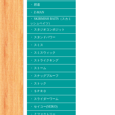
・ 邪道
・ Z-MAN
・ SKIRMISH BAITS（スカミ
ッシュベイツ）
・ スタジオコンポジット
・ スタンドパワー
・ スミス
・ スミスウィック
・ ストライクキング
・ ストーム
・ スナッグプルーフ
・ ストック
・ ＳＰＲＯ
・ スライダーワーム
・ セイコー(SEIKO)
・ Ｚファクトリー