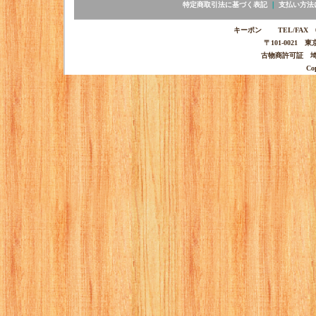
特定商取引法に基づく表記
｜
支払い方法
キーポン TEL/FAX 03-
〒101-0021 
古物商許可証 埼玉
Co