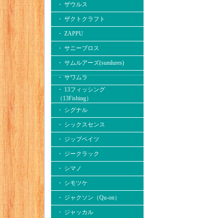
・ ザウルス
・ ザクトクラフト
・ ZAPPU
・ サニーブロス
・ サムルアーズ(sumlures)
・ サワムラ
・ 13フィッシング
（13Fishing）
・ シグナル
・ シックスセンス
・ ジップベイツ
・ ジークラック
・ シマノ
・ シモツケ
・ ジャクソン（Qu-on）
・ ジャッカル