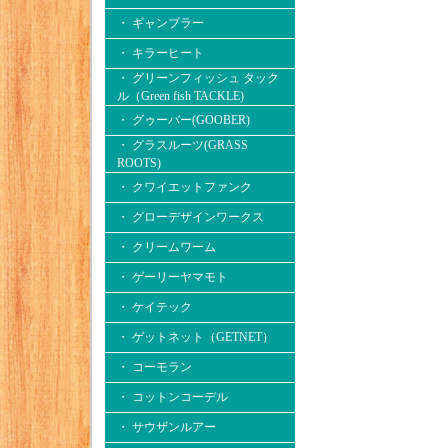
・ ギャンブラー
・ キラーヒート
・ グリーンフィッシュ タック
ル（Green fish TACKLE)
・ グゥーバー(GOOBER)
・ グラスルーツ(GRASS
ROOTS)
・ クワイエットファンク
・ グローデザインワークス
・ クリームワーム
・ ゲーリーヤマモト
・ ケイテック
・ ゲットネット（GETNET）
・ コーモラン
・ コットンコーデル
・ サウザンルアー