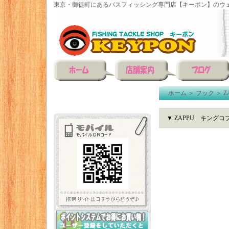
東京・御徒町にあるバスフィッシング専門店【キーポン】のウェ
ホーム
＞
フック
＞
Z
▼ ZAPPU キング