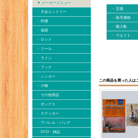
▼ メーカーメニュー
・ 定価
・ 大会エントリー
・ 販売価格
・ 特価
・ 購入数
・ 福袋
・ ウエイト
・ ロッド
・ リール
・ ライン
・ フック
・ シンカー
この商品を買った人は
・ 小物
・ その他用品
・ ボックス
・ ステッカー
・ アパレル・バッグ
・ DVD・雑誌