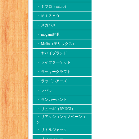
・ ミブロ（mibro）
・ ＭＩＺＭＯ
・ メガバス
・ mogami釣具
・ Molix（モリックス）
・ ヤバイブランド
・ ライブターゲット
・ ラッキークラフト
・ ラッドルアーズ
・ ラパラ
・ ランカーハント
・ リューギ（RYUGI）
・ リアクションイノベーショ
ン
・ リトルジャック