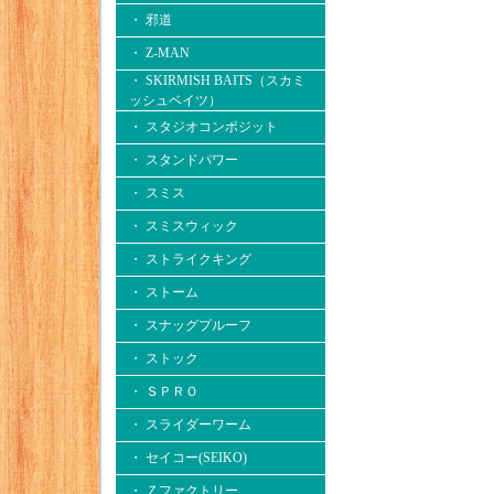
・ 邪道
・ Z-MAN
・ SKIRMISH BAITS（スカミ
ッシュベイツ）
・ スタジオコンポジット
・ スタンドパワー
・ スミス
・ スミスウィック
・ ストライクキング
・ ストーム
・ スナッグプルーフ
・ ストック
・ ＳＰＲＯ
・ スライダーワーム
・ セイコー(SEIKO)
・ Ｚファクトリー