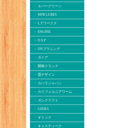
・ エバーグリーン
・ MPB LURES
・ L.T.ワークス
・ ENGINE
・ O.S.P
・ ONプラニング
・ ガイア
・ 開発クランク
・ 霞デザイン
・ カハラジャパン
・ カリフォルニアワーム
・ ガンクラフト
・ GEEKS
・ ギミック
・ キャスティーク