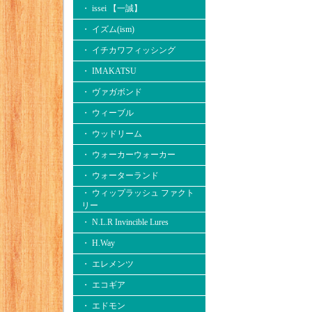
・ issei 【一誠】
・ イズム(ism)
・ イチカワフィッシング
・ IMAKATSU
・ ヴァガボンド
・ ウィーブル
・ ウッドリーム
・ ウォーカーウォーカー
・ ウォーターランド
・ ウィップラッシュ ファクト
リー
・ N.L.R Invincible Lures
・ H.Way
・ エレメンツ
・ エコギア
・ エドモン