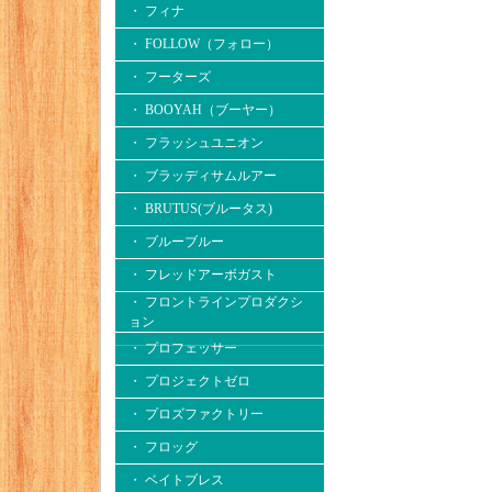
・ フィナ
・ FOLLOW（フォロー）
・ フーターズ
・ BOOYAH（ブーヤー）
・ フラッシュユニオン
・ ブラッディサムルアー
・ BRUTUS(ブルータス)
・ ブルーブルー
・ フレッドアーボガスト
・ フロントラインプロダクシ
ョン
・ プロフェッサー
・ プロジェクトゼロ
・ プロズファクトリー
・ フロッグ
・ ベイトブレス