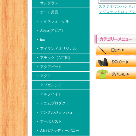
・ サングラス
スタジオワンハンドレ
ングステンドロップ
・ ボート用品
・ アイスフォーゲル
・ Abyss(アビス）
・ ima
・ アイランドオリジナル
・ アチック（ATTIC）
・ アクアビット
・ アグア
・ アブガルシア
・ アルフハイト
・ アユムプロダクト
・ アンクルジョッシュ
・ アーボガスト
・ AHPLマッディーバニー