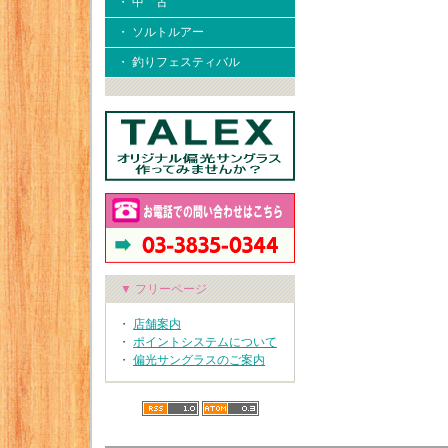
・ 中 古
・ ソルトルアー
・ 釣りフェスティバル
▼ フリーページ
・
店舗案内
・
ポイントシステムについて
・
偏光サングラスのご案内