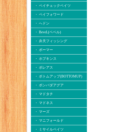
・ ペイチェックベイツ
・ ペイフォワード
・ へドン
・ BeveL(ベベル)
・ 弁天フィッシング
・ ボーマー
・ ホプキンス
・ ボレアス
・ ボトムアップ(BOTTOMUP)
・ ボンバダアグア
・ マドタチ
・ マドネス
・ マーズ
・ マニフォールド
・ ミサイルベイツ