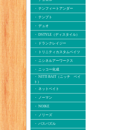
・ テンフィートアンダー
・ テンプト
・ デュオ
・ DSTYLE（ディスタイル）
・ ドランクレイジー
・ トリニティカスタムベイツ
・ ニシネルアーワークス
・ ニッコー化成
・ NITTI BAIT（ニッチ ベイ
ト）
・ ネットベイト
・ ノーマン
・ NOIKE
・ ノリーズ
・ バスパズル