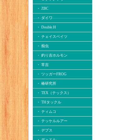
・ ZBC
・ ダイワ
・ Double.H
・ チェイスベイツ
・ 痴虫
・ 釣り吉ホルモン
・ 常吉
・ ツッガーFROG
・ 椿研究所
・ TEX（テックス）
・ THタックル
・ ティムコ
・ テッケルルアー
・ デプス
・ デュエル